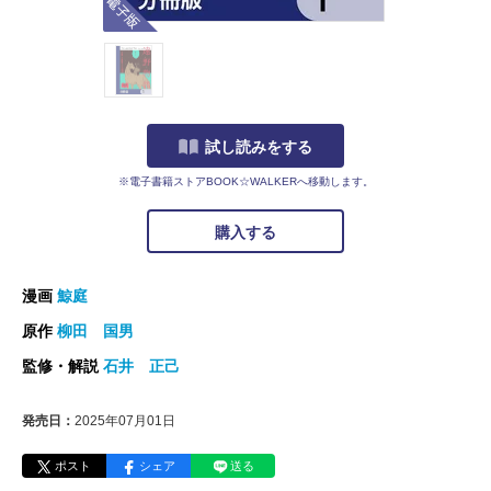
試し読みをする
※電子書籍ストアBOOK☆WALKERへ移動します。
購入する
漫画
鯨庭
原作
柳田 国男
監修・解説
石井 正己
発売日：
2025年07月01日
ポスト
シェア
送る