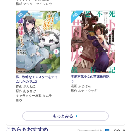
構成 マツリ セイシロウ
4位
5位
不老不死少女の苗床旅行記
私、蜘蛛なモンスターをテイ
５
ムしたので…2
漫画 ふじはん
作画 さんねこ
原作 ルナ・ウサギ
原作 あきさけ
キャラクター原案 タムラ
ヨウ
もっとみる
こちらもおすすめ
Recommended by