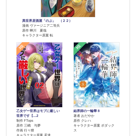
異世界居酒屋「のぶ」 （２２）
漫画 ヴァージニア二等兵
原作 蝉川 夏哉
キャラクター原案 転
2位
3位
乙女ゲー世界はモブに厳しい
結界師の一輪華 8
世界です【…2
著者 おだやか
制作 FTops
原作 クレハ
原作 三嶋 与夢
キャラクター原案 ボダック
作画 行々狸
ス
キャラクター原案 孟達