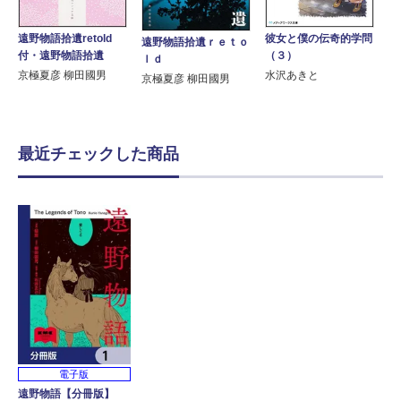
遠野物語拾遺retold
彼女と僕の伝奇的学問
遠野物語拾遺ｒｅｔｏ
付・遠野物語拾遺
（３）
ｌｄ
京極夏彦 柳田國男
水沢あきと
京極夏彦 柳田國男
最近チェックした商品
電子版
遠野物語【分冊版】