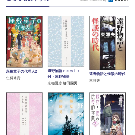
遠野物語ｒｅｍｉｘ
座敷童子の代理人2
遠野物語と怪談の時代
付・遠野物語
仁科裕貴
東雅夫
京極夏彦 柳田國男