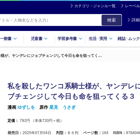
カテゴリ・ジャンル一覧
レーベル
検索
詳細
一般書
児童書
学習参考書
生活
実用
雑誌
ムック
・
・
士様が、ヤンデレにジョブチェンジして今日も命を狙ってく…
私を殺したワンコ系騎士様が、ヤンデレ
ブチェンジして今日も命を狙ってくる３
漫画
ゆずしを
原作
星見 うさぎ
定価：
792
円 （本体
720
円＋税）
発売日：
2025年07月04日
判型：
Ｂ６判
ページ数：
164
ISBN：
978404