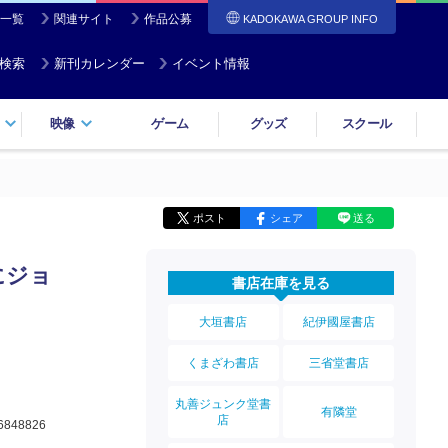
一覧
関連サイト
作品公募
KADOKAWA GROUP INFO
検索
新刊カレンダー
イベント情報
映像
ゲーム
グッズ
スクール
ポスト
シェア
送る
にジョ
書店在庫を見る
大垣書店
紀伊國屋書店
くまざわ書店
三省堂書店
丸善ジュンク堂書
有隣堂
店
6848826