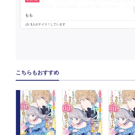
潜入。 ただ待ってることのできない主人公は王子従
まわった挙げ句、謀反の証拠になるお手紙を持ち出す。これも
もも
1
人がナイス！しています
こちらもおすすめ