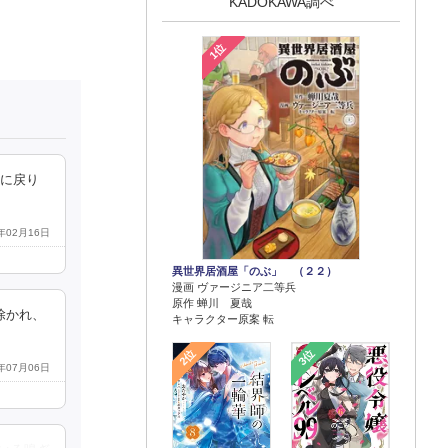
KADOKAWA調べ
1位
国に戻り
6年02月16日
異世界居酒屋「のぶ」 （２２）
漫画 ヴァージニア二等兵
原作 蝉川 夏哉
除かれ、
キャラクター原案 転
2位
3位
5年07月06日