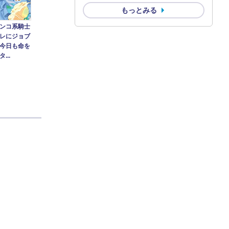
もっとみる
ンコ系騎士
レにジョブ
今日も命を
...