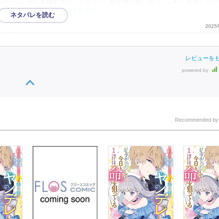
者のいない隙に足枷を外してもらって、敵令嬢の家に侵入。これ、犯罪。いろ
犯罪。結局、それが
…続きを読む
202
レビューを
powered by
Recommended b