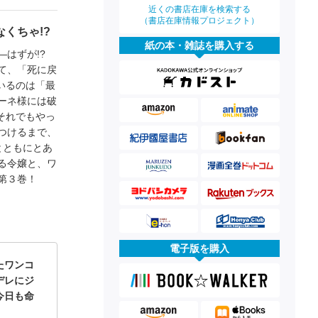
近くの書店在庫を検索する
（書店在庫情報プロジェクト）
くちゃ!?
紙の本・雑誌を購入する
―はずが!?
て、「死に戻
いるのは「最
ーネ様には破
それでもやっ
つけるまで、
とともにとあ
る令嬢と、ワ
第３巻！
電子版を購入
たワンコ
デレにジ
今日も命