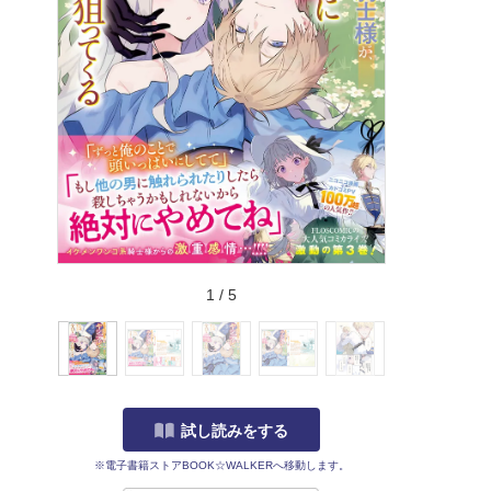
1
/
5
試し読みをする
※電子書籍ストアBOOK☆WALKERへ移動します。