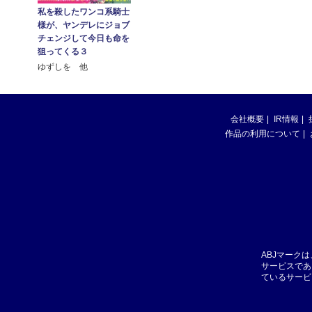
私を殺したワンコ系騎士
様が、ヤンデレにジョブ
チェンジして今日も命を
狙ってくる３
ゆずしを 他
会社概要
IR情報
作品の利用について
ABJマーク
サービスであ
ているサービ