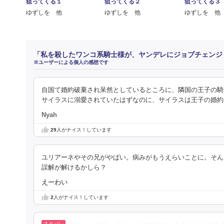
狙ってくる１
狙ってくる２
狙ってくる３
ゆずしを 他
ゆずしを 他
ゆずしを 他
「私を殺したワンコ系騎士様が、ヤンデレにジョブチェンジ
※ユーザーによる個人の感想です
自国て婚約破棄され呆然としているところに、隣国の王子の騎
サイラスに溺愛されていたはずなのに、サイラスは王子の婚約
Nyah
29
人がナイス！しています
ユリアーネやその兄がやばい。病みがもうえらいことに。そん
誤解が解けるかしら？
えーわい
2
人がナイス！しています