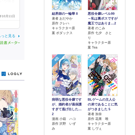
いろ嗅ぎ
結界師の一輪華 8
悪役令嬢レベル99
5年10月11日
著者 おだやか
～私は裏ボスですが
原作 クレハ
魔王ではありま…2
キャラクター原
著者 のこみ
案 ボダックス
原作 七夕 さと
もっと見る
り
キャラクター原
案 Tea
4位
5位
y
病弱な悪役令嬢です
BLゲームの主人公
が、婚約者が過保護
の弟であることに気
すぎて逃げ出した…
がつきました 5
2
著者 加奈
漫画 小箱 ハコ
原作 花果 唯
原作 沢野 いず
キャラクター原
み
案 しヴぇ