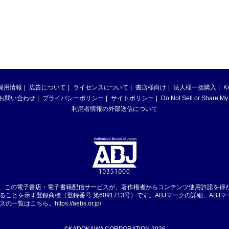
採用情報
広告について
ライセンスについて
書店様向け
法人様一括購入
K
お問い合わせ
プライバシーポリシー
サイトポリシー
Do Not Sell or Share My
利用者情報の外部送信について
は、この電子書店・電子書籍配信サービスが、著作権者からコンテンツ使用許諾を得
ることを示す登録商標（登録番号 第6091713号）です。ABJマークの詳細、ABJ
スの一覧はこちら。
https://aebs.or.jp/