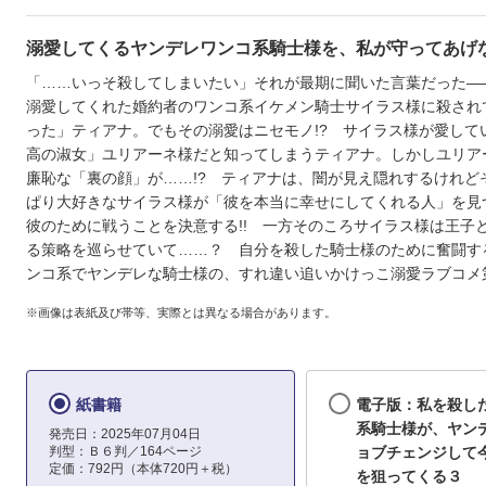
溺愛してくるヤンデレワンコ系騎士様を、私が守ってあげな
「……いっそ殺してしまいたい」それが最期に聞いた言葉だった―
溺愛してくれた婚約者のワンコ系イケメン騎士サイラス様に殺され
った」ティアナ。でもその溺愛はニセモノ!? サイラス様が愛して
高の淑女」ユリアーネ様だと知ってしまうティアナ。しかしユリア
廉恥な「裏の顔」が……!? ティアナは、闇が見え隠れするけれど
ぱり大好きなサイラス様が「彼を本当に幸せにしてくれる人」を見
彼のために戦うことを決意する!! 一方そのころサイラス様は王子
る策略を巡らせていて……？ 自分を殺した騎士様のために奮闘す
ンコ系でヤンデレな騎士様の、すれ違い追いかけっこ溺愛ラブコメ
※画像は表紙及び帯等、実際とは異なる場合があります。
紙書籍
電子版：私を殺し
系騎士様が、ヤン
発売日：2025年07月04日
判型：Ｂ６判／164ページ
ョブチェンジして
定価：792円（本体720円＋税）
を狙ってくる３