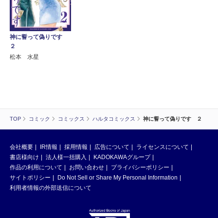
神に誓って偽りです
２
松本 水星
TOP
コミック
コミックス
ハルタコミックス
神に誓って偽りです ２
会社概要
IR情報
採用情報
広告について
ライセンスについて
書店様向け
法人様一括購入
KADOKAWAグループ
作品の利用について
お問い合わせ
プライバシーポリシー
サイトポリシー
Do Not Sell or Share My Personal Information
利用者情報の外部送信について