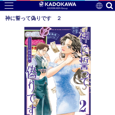
神に誓って偽りです ２