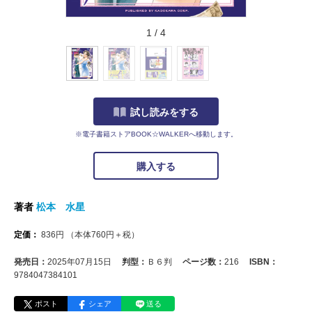
1
/
4
試し読みをする
※電子書籍ストアBOOK☆WALKERへ移動します。
購入する
著者
松本 水星
定価：
836
円
（本体
760
円＋税）
発売日：
2025年07月15日
判型：
Ｂ６判
ページ数：
216
ISBN：
9784047384101
ポスト
シェア
送る