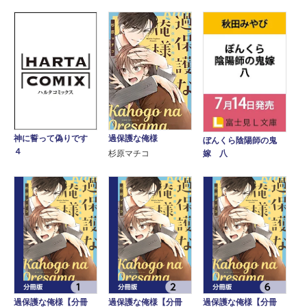
過保護な俺様
神に誓って偽りです
ぼんくら陰陽師の鬼
４
杉原マチコ
嫁 八
過保護な俺様【分冊
過保護な俺様【分冊
過保護な俺様【分冊