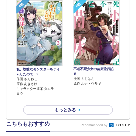
4位
5位
不老不死少女の苗床旅行記
私、蜘蛛なモンスターをテイ
５
ムしたので…2
漫画 ふじはん
作画 さんねこ
原作 ルナ・ウサギ
原作 あきさけ
キャラクター原案 タムラ
ヨウ
もっとみる
こちらもおすすめ
Recommended by