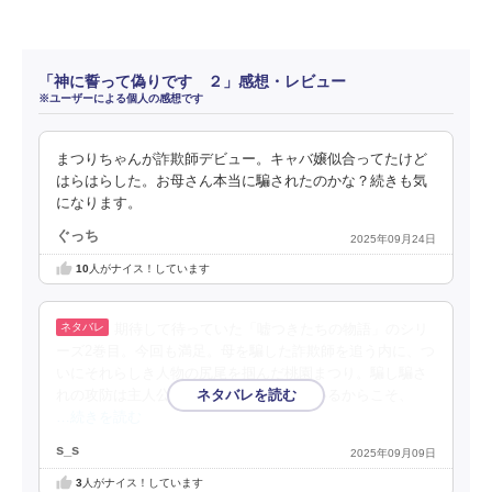
「神に誓って偽りです ２」感想・レビュー
※ユーザーによる個人の感想です
まつりちゃんが詐欺師デビュー。キャバ嬢似合ってたけど
はらはらした。お母さん本当に騙されたのかな？続きも気
になります。
ぐっち
2025年09月24日
10
人がナイス！しています
期待して待っていた「嘘つきたちの物語」のシリ
ーズ2巻目。今回も満足。母を騙した詐欺師を追う内に、つ
いにそれらしき人物の尻尾を掴んだ桃園まつり。騙し騙さ
れの攻防は主人公が多額の負債を抱えているからこそ、
…続きを読む
s_s
2025年09月09日
3
人がナイス！しています