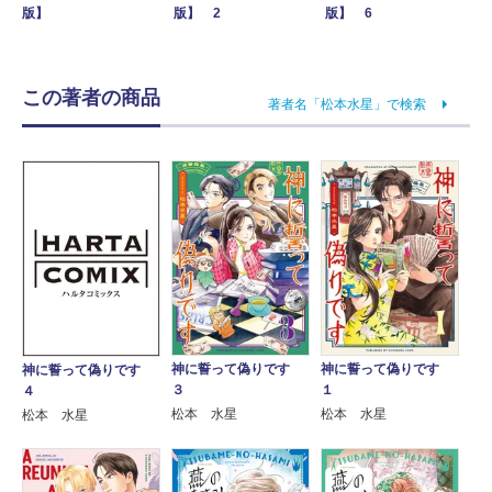
版】
版】 2
版】 6
この著者の商品
著者名「松本水星」で検索
神に誓って偽りです
神に誓って偽りです
神に誓って偽りです
３
１
４
松本 水星
松本 水星
松本 水星