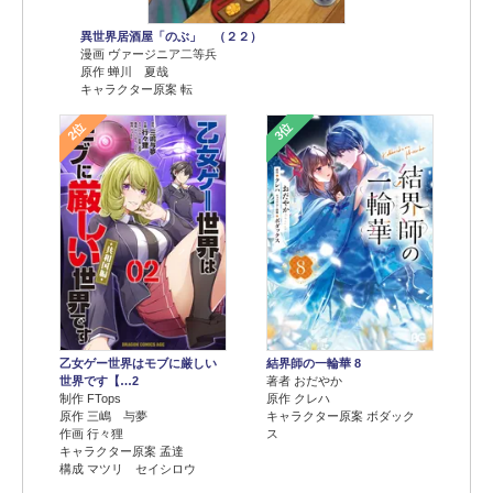
異世界居酒屋「のぶ」 （２２）
漫画 ヴァージニア二等兵
原作 蝉川 夏哉
キャラクター原案 転
2位
3位
乙女ゲー世界はモブに厳しい
結界師の一輪華 8
世界です【…2
著者 おだやか
制作 FTops
原作 クレハ
原作 三嶋 与夢
キャラクター原案 ボダック
作画 行々狸
ス
キャラクター原案 孟達
構成 マツリ セイシロウ