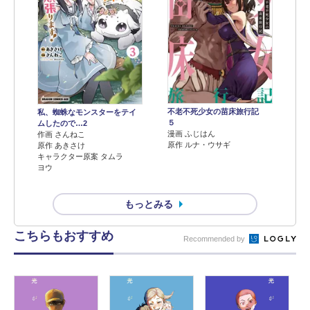
不老不死少女の苗床旅行記
私、蜘蛛なモンスターをテイ
５
ムしたので…2
漫画 ふじはん
作画 さんねこ
原作 ルナ・ウサギ
原作 あきさけ
キャラクター原案 タムラ
ヨウ
もっとみる
こちらもおすすめ
Recommended by