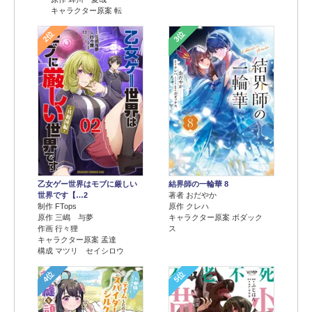
キャラクター原案 転
2位
3位
乙女ゲー世界はモブに厳しい
結界師の一輪華 8
世界です【…2
著者 おだやか
制作 FTops
原作 クレハ
原作 三嶋 与夢
キャラクター原案 ボダック
作画 行々狸
ス
キャラクター原案 孟達
構成 マツリ セイシロウ
4位
5位