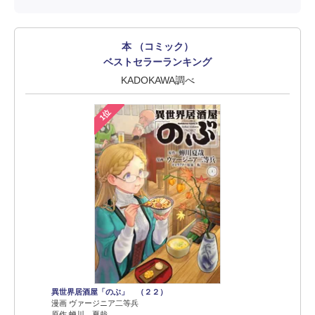
本 （コミック）
ベストセラーランキング
KADOKAWA調べ
1位
異世界居酒屋「のぶ」 （２２）
漫画 ヴァージニア二等兵
原作 蝉川 夏哉