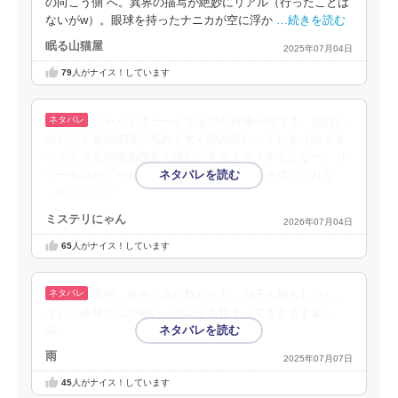
の向こう側”へ。異界の描写が絶妙にリアル（行ったことは
ないがw）。眼球を持ったナニカが空に浮か
…続きを読む
眠る山猫屋
2025年07月04日
79
人がナイス！しています
ちゃんとホラーしてるのが好感が持てる。面白い
のだが１巻の値段が高めですぐ読み終わってしまうのでネ
ットカフェや漫画喫茶で読むのをオススメするかな〜。 ホ
ラーものがブームになっているのがイマイチ信じられな
…続きを読む
ミステリにゃん
2026年07月04日
65
人がナイス！しています
田中、意外と良い奴だった。朝子も頼もしいし。
そして暮林さんが強い。アニメも始まってますます楽し
み。
雨
2025年07月07日
45
人がナイス！しています