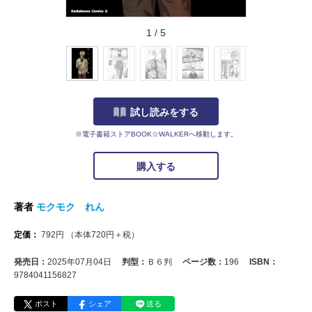
1
/
5
試し読みをする
※電子書籍ストアBOOK☆WALKERへ移動します。
購入する
著者
モクモク れん
定価：
792
円
（本体
720
円＋税）
発売日：
2025年07月04日
判型：
Ｂ６判
ページ数：
196
ISBN：
9784041156827
ポスト
シェア
送る