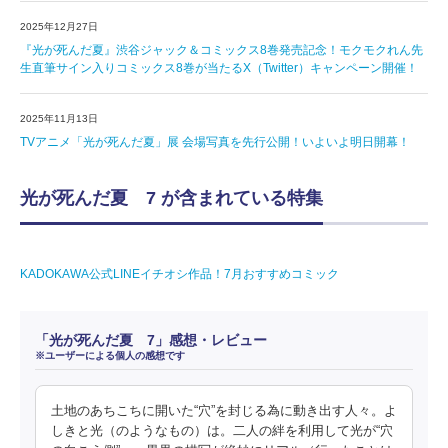
2025年12月27日
『光が死んだ夏』渋谷ジャック＆コミックス8巻発売記念！モクモクれん先
生直筆サイン入りコミックス8巻が当たるX（Twitter）キャンペーン開催！
2025年11月13日
TVアニメ「光が死んだ夏」展 会場写真を先行公開！いよいよ明日開幕！
光が死んだ夏 7 が含まれている特集
KADOKAWA公式LINEイチオシ作品！7月おすすめコミック
「光が死んだ夏 7」感想・レビュー
※ユーザーによる個人の感想です
土地のあちこちに開いた“穴”を封じる為に動き出す人々。よ
しきと光（のようなもの）は。二人の絆を利用して光が“穴