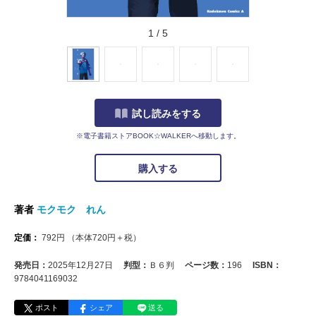
1
/
5
試し読みをする
※電子書籍ストアBOOK☆WALKERへ移動します。
購入する
著者
モクモク れん
定価：
792
円
（本体
720
円＋税）
発売日：
2025年12月27日
判型：
Ｂ６判
ページ数：
196
ISBN：
9784041169032
ポスト
シェア
送る