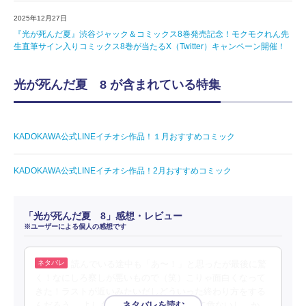
2025年12月27日
『光が死んだ夏』渋谷ジャック＆コミックス8巻発売記念！モクモクれん先
生直筆サイン入りコミックス8巻が当たるX（Twitter）キャンペーン開催！
光が死んだ夏 8 が含まれている特集
KADOKAWA公式LINEイチオシ作品！１月おすすめコミック
KADOKAWA公式LINEイチオシ作品！2月おすすめコミック
「光が死んだ夏 8」感想・レビュー
※ユーザーによる個人の感想です
読んでいる途中も「あ〜！」と思ったが最後に驚
く！なにしろ察しが悪いもので（笑）こりゃ面白くなって
きた！ラストが近いみたいだしどういった終わり方をする
んだろう。 よしきはもう混ざりすぎてきて危ないし、か