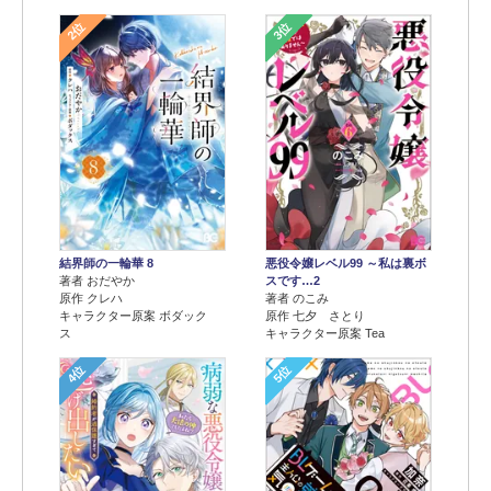
2位
3位
結界師の一輪華 8
悪役令嬢レベル99 ～私は裏ボ
著者 おだやか
スです…2
原作 クレハ
著者 のこみ
キャラクター原案 ボダック
原作 七夕 さとり
ス
キャラクター原案 Tea
4位
5位