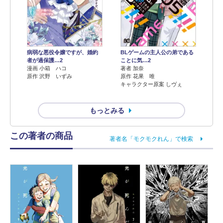
病弱な悪役令嬢ですが、婚約
BLゲームの主人公の弟である
者が過保護…2
ことに気…2
漫画 小箱 ハコ
著者 加奈
原作 沢野 いずみ
原作 花果 唯
キャラクター原案 しヴぇ
もっとみる
この著者の商品
著者名「モクモクれん」で検索