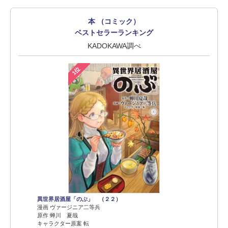
本 （コミック）
ベストセラーランキング
KADOKAWA調べ
1位
異世界居酒屋「のぶ」 （２２）
漫画 ヴァージニア二等兵
原作 蝉川 夏哉
キャラクター原案 転