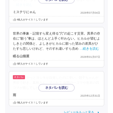
…続きを読む
ミステリにゃん
2026年07月04日
61
人がナイス！しています
世界の事象・記憶すら変え得る“穴”の起こす災害。異界の存
在に“願う”事は、ほとんど上手く叶わない。ヒカルが望むよ
しきとの関係と、よしきがヒカルに願った望みの差異がひ
たすら悲しいけれど、そのすれ違いすら含め
…続きを読む
眠る山猫屋
2026年01月07日
57
人がナイス！しています
やっとヨシキが自覚したのに辛い。朝子ちゃんが
男前で好き。暮林さん、マジか？ 合間の一コマや巻末の四
コマが癒しでした。
雨
2025年12月31日
51
人がナイス！しています
レビューをもっと見る