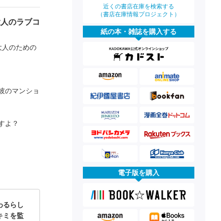
近くの書店在庫を検索する
（書店在庫情報プロジェクト）
大人のラブコ
紙の本・雑誌を購入する
大人のための
彼のマンショ
すよ？
電子版を購入
わるらし
キミを監