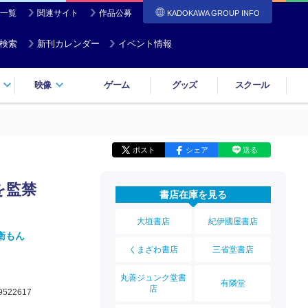
一覧
関連サイト
作品公募
KADOKAWA GROUP INFO
検索
新刊カレンダー
イベント情報
映像
ゲーム
グッズ
スクール
ポスト
シェア
送る
を監禁
書店在庫を見る
大垣書店
紀伊國屋書店
衛もん
くまざわ書店
三省堂書店
丸善ジュンク堂書
有隣堂
店
9522617