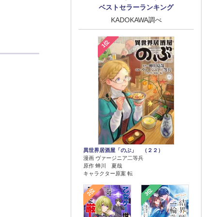
ベストセラーランキング
KADOKAWA調べ
1位
異世界居酒屋「のぶ」 （２２）
漫画 ヴァージニア二等兵
原作 蝉川 夏哉
キャラクター原案 転
2位
3位