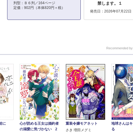
判型：Ｂ６判／164ページ
禁します。１
定価：902円（本体820円＋税）
発売日：2026年07月22日
Recommended b
地球さんはキ
前に
重装令嬢モアネット
心が読める王女は婚約者
る
の溺愛に気づかない 2
さき 増田メグミ