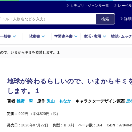
カテゴリ・ジャンル一覧
レーベル
検索
詳細
一般書
児童書
学習参考書
生活
実用
雑誌
ムック
・
・
ので、いまからキミを監禁します。１
地球が終わるらしいので、いまからキミ
します。１
著者
椎野 翠
原作
兎山 もなか
キャラクターデザイン原案
黒
定価：
902
円 （本体
820
円＋税）
発売日：
2026年07月22日
判型：
Ｂ６判
ページ数：
164
ISBN：
978404