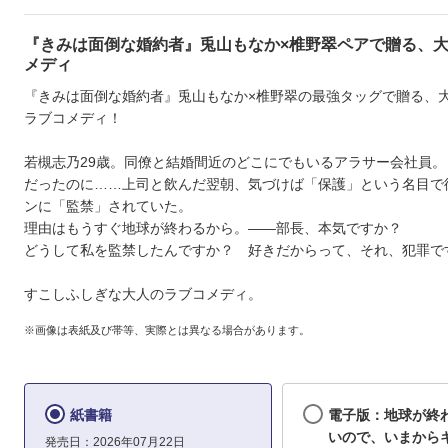
『きみは面倒な婚約者』兎山もなか×椎野翠ペアで贈る、
メディ
『きみは面倒な婚約者』兎山もなか×椎野翠の最強タッグで贈る、
ラブコメディ！
若槻志乃29歳。同僚と結婚間近のどこにでもいるアラサー会社員。
だったのに……上司と飲んだ翌朝、気づけば「保護」という名目で
ンに「監禁」されていた。
理由はもうすぐ地球が終わるから。――部長、本気ですか？
どうして私を監禁したんですか？ 好きだからって、それ、犯罪で
すこしふしぎな大人のラブコメディ。
※画像は表紙及び帯等、実際とは異なる場合があります。
紙書籍
電子版：地球が終
いので、いまから
発売日：2026年07月22日