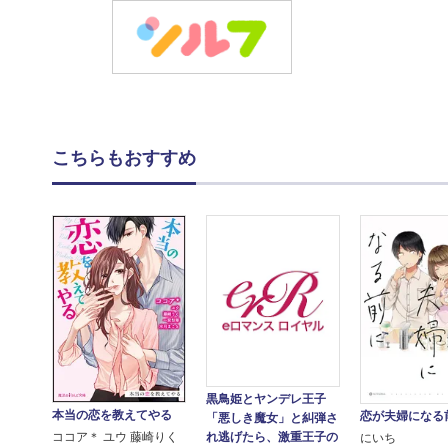
こちらもおすすめ
黒鳥姫とヤンデレ王子
本当の恋を教えてやる
恋が夫婦になる
「悪しき魔女」と糾弾さ
ココア＊ ユウ 藤崎りく
れ逃げたら、激重王子の
にいち