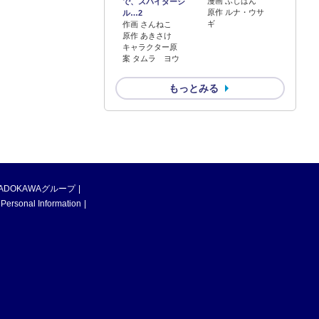
漫画 ふじはん
で、スパイダーシ
原作 ルナ・ウサ
ル…2
ギ
作画 さんねこ
原作 あきさけ
キャラクター原
案 タムラ ヨウ
もっとみる
ADOKAWAグループ
 Personal Information