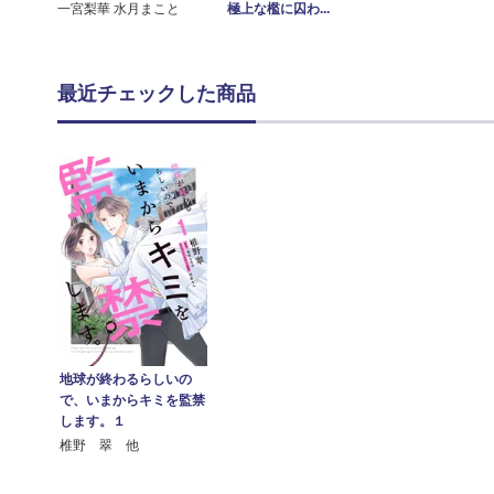
一宮梨華 水月まこと
極上な檻に囚わ...
最近チェックした商品
地球が終わるらしいの
で、いまからキミを監禁
します。１
椎野 翠 他