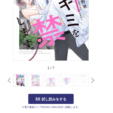
1
/
7
試し読みをする
※電子書籍ストアBOOK☆WALKERへ移動します。