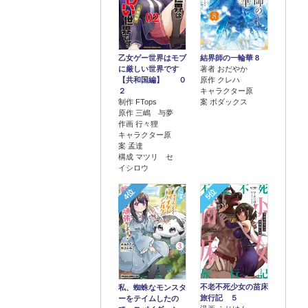
乙女ゲー世界はモブ
結界師の一輪華 8
に厳しい世界です
著者 おだやか
【共和国編】 ０
原作 クレハ
２
キャラクター原
制作 FTops
案 ボダックス
原作 三嶋 与夢
作画 行々狸
キャラクター原
案 孟達
構成 マツリ セ
イシロウ
4位
5位
不老不死少女の苗床
私、蜘蛛なモンスタ
旅行記 ５
ーをテイムしたの