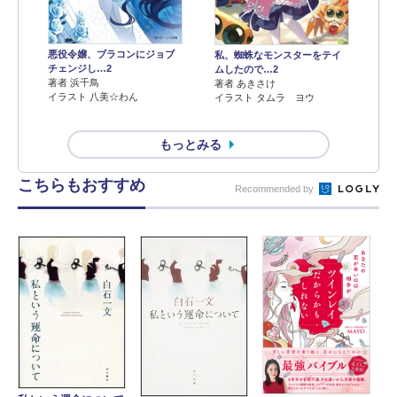
悪役令嬢、ブラコンにジョブ
私、蜘蛛なモンスターをテイ
チェンジし…2
ムしたので…2
著者 浜千鳥
著者 あきさけ
イラスト 八美☆わん
イラスト タムラ ヨウ
もっとみる
こちらもおすすめ
Recommended by