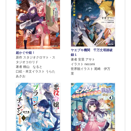
ヤエブキ機関 千万丈塔踏破
超かぐや姫！
録１
原作 スタジオクロマト・ス
著者 安里 アサト
タジオコロリド
イラスト necomi
著者 桐山 なると
世界観イラスト 尾崎 伊万
口絵・本文イラスト うらた
里
あさお
4位
5位