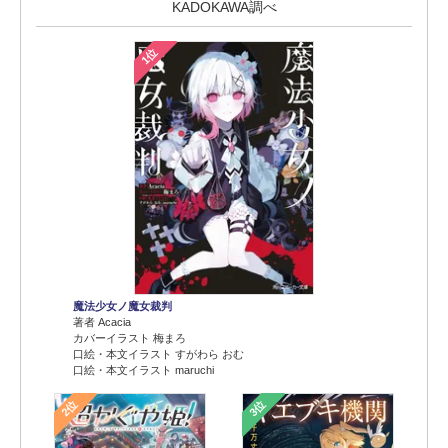
KADOKAWA調べ
1位
魔法少女ノ魔女裁判
著者 Acacia
カバーイラスト 梅まろ
口絵・本文イラスト すがわら おむ
口絵・本文イラスト maruchi
2位
3位