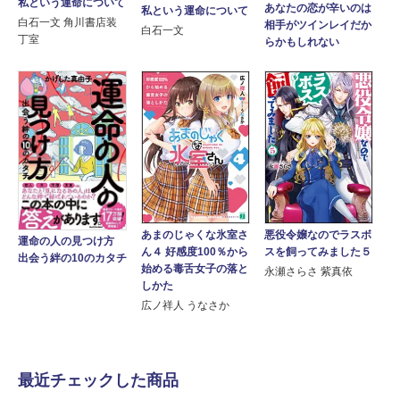
私という運命について
あなたの恋が辛いのは
私という運命について
白石一文 角川書店装
相手がツインレイだか
白石一文
丁室
らかもしれない
悪役令嬢なのでラスボ
あまのじゃくな氷室さ
運命の人の見つけ方
スを飼ってみました５
ん４ 好感度100％から
出会う絆の10のカタチ
始める毒舌女子の落と
永瀬さらさ 紫真依
しかた
広ノ祥人 うなさか
最近チェックした商品