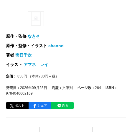
原作・監修
なきそ
原作・監修・イラスト
channel
著者
壱日千次
イラスト
アマネ レイ
定価：
858
円
（本体
780
円＋税）
発売日：
2026年09月25日
判型：
文庫判
ページ数：
264
ISBN：
9784046602169
ポスト
シェア
送る