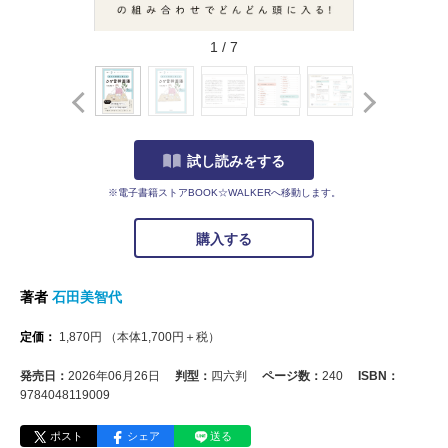
1
/
7
試し読みをする
※電子書籍ストアBOOK☆WALKERへ移動します。
購入する
著者
石田美智代
定価：
1,870
円
（本体
1,700
円＋税）
発売日：
2026年06月26日
判型：
四六判
ページ数：
240
ISBN：
9784048119009
ポスト
シェア
送る