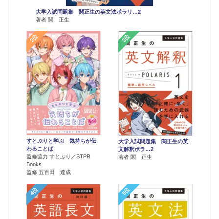
大学入試問題集 関正生の英文法ポラリ…2
著者 関 正生
2位
3位
すとぷりと学ぶ 気持ちが伝
大学入試問題集 関正生の英
わることば
文解釈ポラ…2
監修協力 すとぷり／STPR
著者 関 正生
Books
監修 五百田 達成
4位
5位