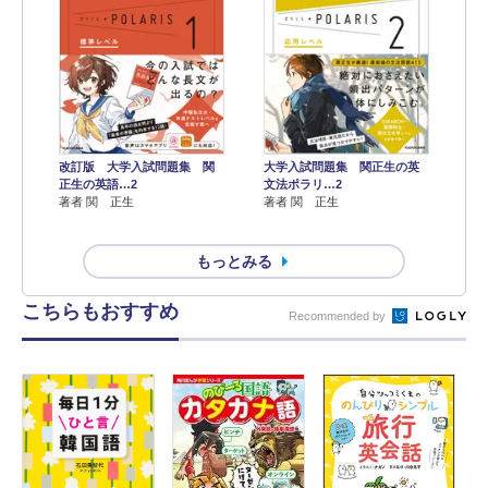
改訂版 大学入試問題集 関
大学入試問題集 関正生の英
正生の英語…2
文法ポラリ…2
著者 関 正生
著者 関 正生
もっとみる
こちらもおすすめ
Recommended by