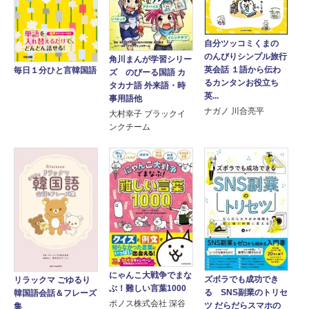
自分ツッコミくまの
のんびりシンプル旅行
角川まんが学習シリー
英会話 １語から伝わ
毎日１分ひと言韓国語
ズ のびーる国語 カ
るカンタンお役立ち
タカナ語 外来語・時
英...
事用語他
ナガノ 川合亮平
大村幸子 ブラックイ
ンクチーム
にゃんこ大戦争でまな
ズボラでも成功でき
リラックマ ごゆるり
ぶ！難しい言葉1000
る SNS副業のトリセ
韓国語会話＆フレーズ
ポノス株式会社 深谷
ツ だらだらスマホの
集