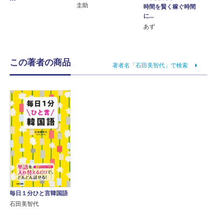
圭助
時間を賢く稼ぐ時間
に...
あず
この著者の商品
著者名「石田美智代」で検索
毎日１分ひと言韓国語
石田美智代