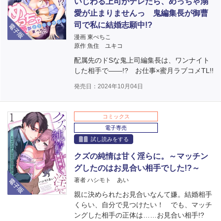
いじわる上司がデレたら、めっちゃ溺
愛が止まりませんっ 鬼編集長が御曹
電子版
司で私に結婚志願中!?
漫画 東ぺちこ
原作 魚住 ユキコ
配属先のドSな鬼上司編集長は、ワンナイト
した相手で――!? お仕事×蜜月ラブコメTL!!
発売日：2024年10月04日
コミックス
電子専売
試し読みをする
クズの純情は甘く淫らに。～マッチン
グしたのはお見合い相手でした!?～
電子版
著者 ハシモト あい
親に決められたお見合いなんて嫌。結婚相手
くらい、自分で見つけたい！ でも、マッチ
ングした相手の正体は……お見合い相手!?