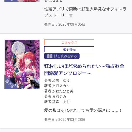
著 はなまる
性癖アプリで禁断の願望大爆発なオフィスラ
ブストーリー☆
発売日：2025年09月05日
コミックス
電子専売
試し読みをする
狂おしいほど求められたい～独占欲全
開溺愛アンソロジー～
電子版
著者 乙黒 ゆう
著者 文月スカル
著者 かねたひと美
著者 赤羽チカ
著者 堂森 あじ
愛の形はそれぞれ、でも愛の深さは……！
発売日：2025年03月28日