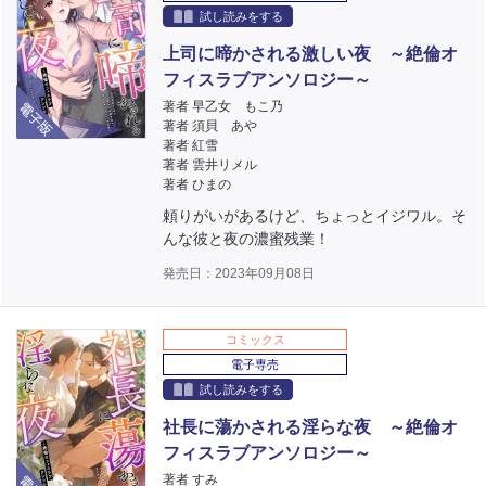
試し読みをする
上司に啼かされる激しい夜 ～絶倫オ
フィスラブアンソロジー～
電子版
著者 早乙女 もこ乃
著者 須貝 あや
著者 紅雪
著者 雲井リメル
著者 ひまの
頼りがいがあるけど、ちょっとイジワル。そ
んな彼と夜の濃蜜残業！
発売日：2023年09月08日
コミックス
電子専売
試し読みをする
社長に蕩かされる淫らな夜 ～絶倫オ
フィスラブアンソロジー～
電子版
著者 すみ