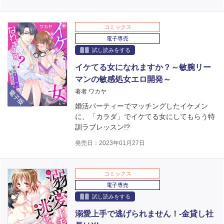
コミックス
電子専売
試し読みをする
イケてる女になれますか？～敏腕リー
マンの敏感処女エロ開発～
電子版
著者 ワカヤ
婚活パーティーでマッチングしたイケメン
に、「カラダ」でイケてる女にしてもらう特
訓ラブレッスン!?
発売日：2023年01月27日
コミックス
電子専売
試し読みをする
溺愛上手で逃げられません！‐金貸し社