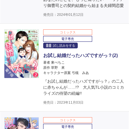
リ御曹司との契約結婚から始まる夫婦間恋愛
発売日：2024年01月12日
コミックス
電子専売
試し読みをする
お試し結婚だったハズですがっ？(2)
著者 東ぺちこ
電子版
原作 草野 來
キャラクター原案 弓槻 みあ
『お試し結婚だったハズですがっ？』の二人
に赤ちゃんが……!? 大人気TL小説のコミカ
ライズの待望の続編!!
発売日：2023年11月03日
コミックス
電子専売