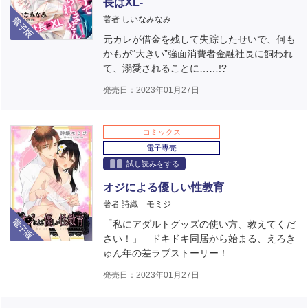
長はXL‐
電子版
著者 しいなみなみ
元カレが借金を残して失踪したせいで、何も
かもが“大きい”強面消費者金融社長に飼われ
て、溺愛されることに……!?
発売日：2023年01月27日
コミックス
電子専売
試し読みをする
オジによる優しい性教育
著者 詩織 モミジ
電子版
「私にアダルトグッズの使い方、教えてくだ
さい！」 ドキドキ同居から始まる、えろき
ゅん年の差ラブストーリー！
発売日：2023年01月27日