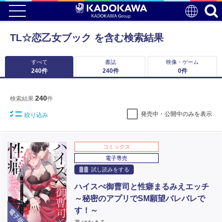
TL☆恋乙女ブック を含む検索結果
すべて
書誌
映像・ゲーム
240
件
240
件
0
件
240
検索結果
件
発売中・公開中のみを表示
絞り込み
コミックス
電子専売
試し読みをする
ハイスぺ御曹司と性癖まるみえエッチ
～秘密のアプリでSM願望バレバレで
電子版
す！～