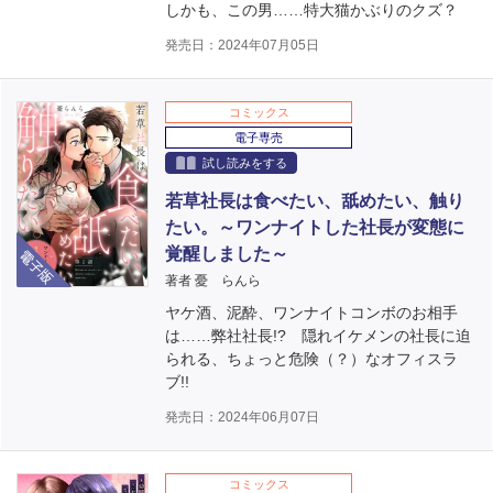
しかも、この男……特大猫かぶりのクズ？
発売日：2024年07月05日
コミックス
電子専売
試し読みをする
若草社長は食べたい、舐めたい、触り
たい。～ワンナイトした社長が変態に
電子版
覚醒しました～
著者 憂 らんら
ヤケ酒、泥酔、ワンナイトコンボのお相手
は……弊社社長!? 隠れイケメンの社長に迫
られる、ちょっと危険（？）なオフィスラ
ブ!!
発売日：2024年06月07日
コミックス