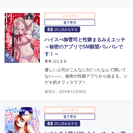
コミックス
電子専売
試し読みをする
ハイスぺ御曹司と性癖まるみえエッチ
～秘密のアプリでSM願望バレバレで
電子版
す！～
著者 はなまる
優しい上司がこんなにSだったなんて聞いて
ない――。秘密の性癖アプリから始まる、シ
ゲキ的オフィスラブ！
発売日：2024年12月06日
コミックス
電子専売
試し読みをする