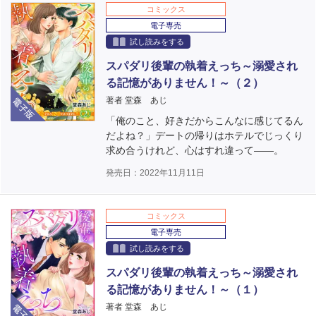
コミックス
電子専売
試し読みをする
スパダリ後輩の執着えっち～溺愛され
る記憶がありません！～（２）
電子版
著者 堂森 あじ
「俺のこと、好きだからこんなに感じてるん
だよね？」デートの帰りはホテルでじっくり
求め合うけれど、心はすれ違って――。
発売日：2022年11月11日
コミックス
電子専売
試し読みをする
スパダリ後輩の執着えっち～溺愛され
る記憶がありません！～（１）
電子版
著者 堂森 あじ