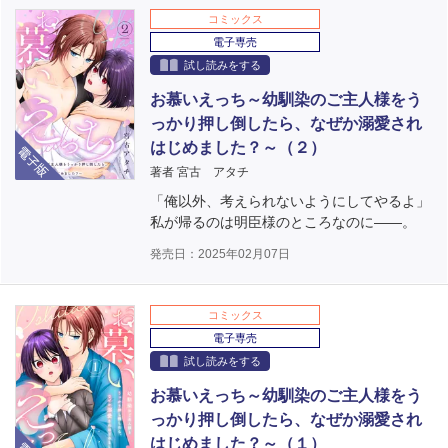
コミックス
電子専売
試し読みをする
お慕いえっち～幼馴染のご主人様をう
っかり押し倒したら、なぜか溺愛され
電子版
はじめました？～（２）
著者 宮古 アタチ
「俺以外、考えられないようにしてやるよ」
私が帰るのは明臣様のところなのに――。
発売日：2025年02月07日
コミックス
電子専売
試し読みをする
お慕いえっち～幼馴染のご主人様をう
っかり押し倒したら、なぜか溺愛され
電子版
はじめました？～（１）