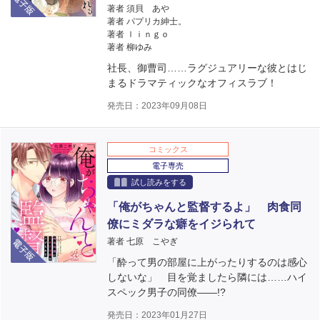
著者 須貝 あや
著者 パプリカ紳士。
著者 ｌｉｎｇｏ
著者 柳ゆみ
社長、御曹司……ラグジュアリーな彼とはじ
まるドラマティックなオフィスラブ！
発売日：2023年09月08日
コミックス
電子専売
試し読みをする
「俺がちゃんと監督するよ」 肉食同
僚にミダラな癖をイジられて
電子版
著者 七原 こやぎ
「酔って男の部屋に上がったりするのは感心
しないな」 目を覚ましたら隣には……ハイ
スペック男子の同僚――!?
発売日：2023年01月27日