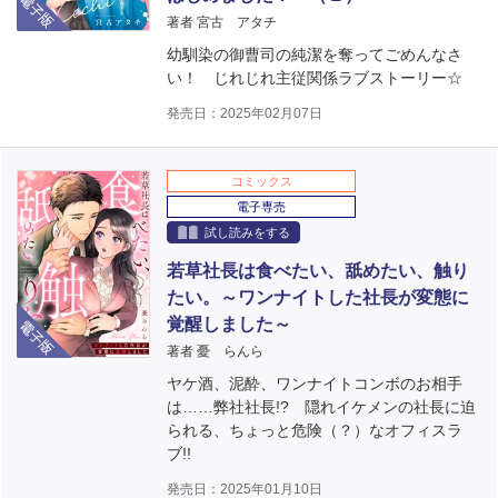
著者 宮古 アタチ
幼馴染の御曹司の純潔を奪ってごめんなさ
い！ じれじれ主従関係ラブストーリー☆
発売日：2025年02月07日
コミックス
電子専売
試し読みをする
若草社長は食べたい、舐めたい、触り
たい。～ワンナイトした社長が変態に
電子版
覚醒しました～
著者 憂 らんら
ヤケ酒、泥酔、ワンナイトコンボのお相手
は……弊社社長!? 隠れイケメンの社長に迫
られる、ちょっと危険（？）なオフィスラ
ブ!!
発売日：2025年01月10日