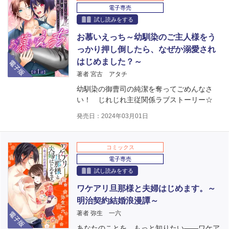
電子専売
試し読みをする
お慕いえっち～幼馴染のご主人様をう
っかり押し倒したら、なぜか溺愛され
電子版
はじめました？～
著者 宮古 アタチ
幼馴染の御曹司の純潔を奪ってごめんなさ
い！ じれじれ主従関係ラブストーリー☆
発売日：2024年03月01日
コミックス
電子専売
試し読みをする
ワケアリ旦那様と夫婦はじめます。～
明治契約結婚浪漫譚～
電子版
著者 弥生 一六
あなたのことを、もっと知りたい――ワケア