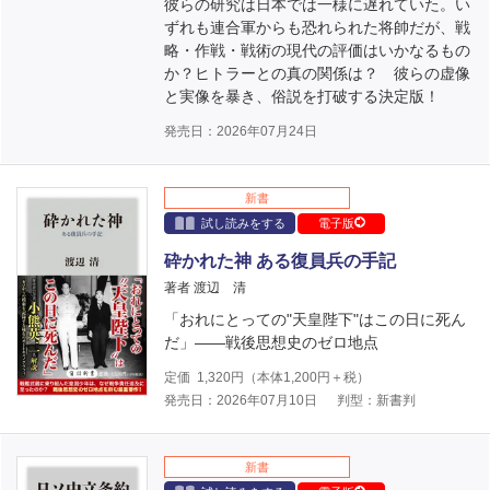
彼らの研究は日本では一様に遅れていた。い
ずれも連合軍からも恐れられた将帥だが、戦
略・作戦・戦術の現代の評価はいかなるもの
か？ヒトラーとの真の関係は？ 彼らの虚像
と実像を暴き、俗説を打破する決定版！
発売日：2026年07月24日
新書
試し読みをする
電子版
砕かれた神 ある復員兵の手記
著者 渡辺 清
「おれにとっての"天皇陛下"はこの日に死ん
だ」――戦後思想史のゼロ地点
定価
1,320
円（本体
1,200
円＋税）
発売日：2026年07月10日
判型：新書判
新書