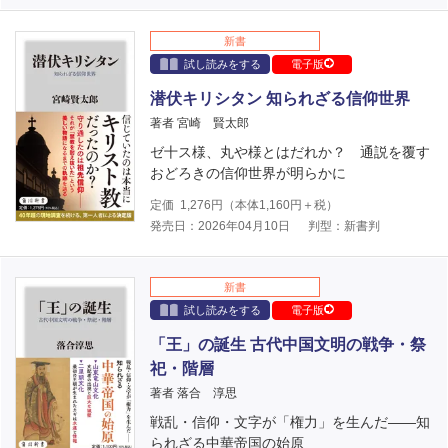
新書
試し読みをする
電子版
潜伏キリシタン 知られざる信仰世界
著者 宮崎 賢太郎
ゼ十ス様、丸や様とはだれか？ 通説を覆す
おどろきの信仰世界が明らかに
定価
1,276
円（本体
1,160
円＋税）
発売日：2026年04月10日
判型：新書判
新書
試し読みをする
電子版
「王」の誕生 古代中国文明の戦争・祭
祀・階層
著者 落合 淳思
戦乱・信仰・文字が「権力」を生んだ――知
られざる中華帝国の始原