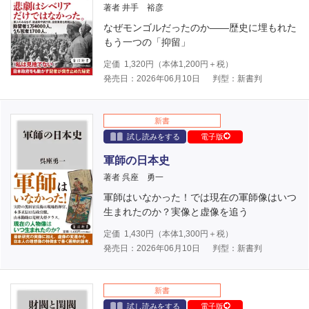
著者 井手 裕彦
なぜモンゴルだったのか――歴史に埋もれた
もう一つの「抑留」
定価
1,320
円（本体
1,200
円＋税）
発売日：2026年06月10日
判型：新書判
新書
試し読みをする
電子版
軍師の日本史
著者 呉座 勇一
軍師はいなかった！では現在の軍師像はいつ
生まれたのか？実像と虚像を追う
定価
1,430
円（本体
1,300
円＋税）
発売日：2026年06月10日
判型：新書判
新書
試し読みをする
電子版