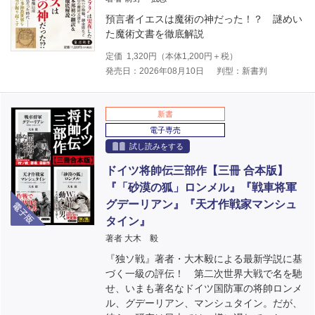
預言者イエスは魔術の神だった！？ 謎めい
た魔術文書を徹底解説
定価
1,320
円（本体
1,200
円＋税）
発売日：2026年08月10日
判型：新書判
新書
電子専売
試し読みをする
ドイツ将帥伝三部作【三冊 合本版】
『「砂漠の狐」ロンメル』『戦車将軍
電子版
グデーリアン』『天才作戦家マンシュ
タイン』
著者 大木 毅
『独ソ戦』著者・大木毅による最新学説に基
づく一級の評伝！ 第二次世界大戦で名を馳
せ、いまも著名なドイツ国防軍の将帥ロンメ
ル、グデーリアン、マンシュタイン。だが、