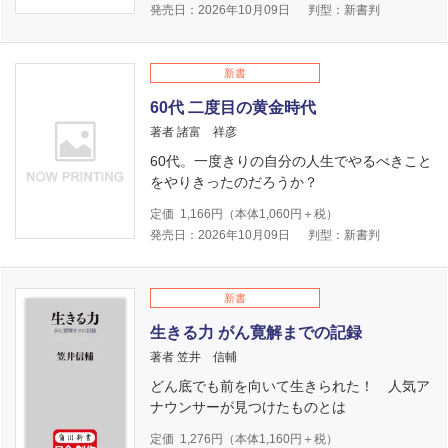
発売日：2026年10月09日
判型：新書判
新書
60代 二度目の黄金時代
著者 諸富 祥彦
60代。一度きりの自分の人生でやるべきこと
をやりきったのだろうか？
定価
1,166
円（本体
1,060
円＋税）
発売日：2026年10月09日
判型：新書判
新書
生きる力 がん寛解までの記録
著者 笠井 信輔
どん底でも前を向いて生きられた！ 人気ア
ナウンサーが見つけたものとは
定価
1,276
円（本体
1,160
円＋税）