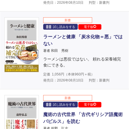
発売日：2026年08月10日
判型：新書判
新書
試し読みをする
電子版
ラーメンと健康 「炭水化物＝悪」では
ない
著者 和田 秀樹
ラーメンは悪役ではない。 頼れる栄養補完
食にできる。
定価
1,056
円（本体
960
円＋税）
発売日：2026年08月10日
判型：新書判
新書
試し読みをする
電子版
魔術の古代世界 「古代ギリシア語魔術
パピルス」を読む
著者 前野 弘志