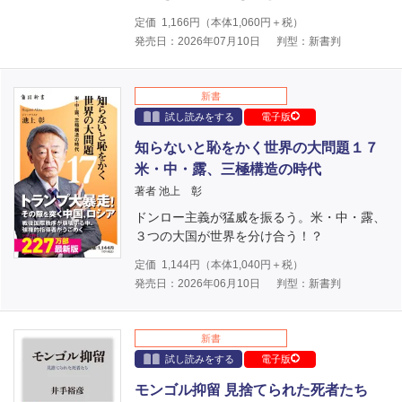
定価
1,166
円（本体
1,060
円＋税）
発売日：2026年07月10日
判型：新書判
新書
試し読みをする
電子版
知らないと恥をかく世界の大問題１７
米・中・露、三極構造の時代
著者 池上 彰
ドンロー主義が猛威を振るう。米・中・露、
３つの大国が世界を分け合う！？
定価
1,144
円（本体
1,040
円＋税）
発売日：2026年06月10日
判型：新書判
新書
試し読みをする
電子版
モンゴル抑留 見捨てられた死者たち