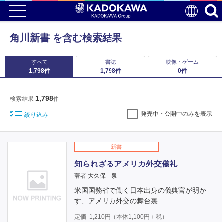
角川新書 を含む検索結果
すべて
書誌
映像・ゲーム
1,798
件
1,798
件
0
件
1,798
検索結果
件
発売中・公開中のみを表示
絞り込み
新書
知られざるアメリカ外交儀礼
著者 大久保 泉
米国国務省で働く日本出身の儀典官が明か
す、アメリカ外交の舞台裏
定価
1,210
円（本体
1,100
円＋税）