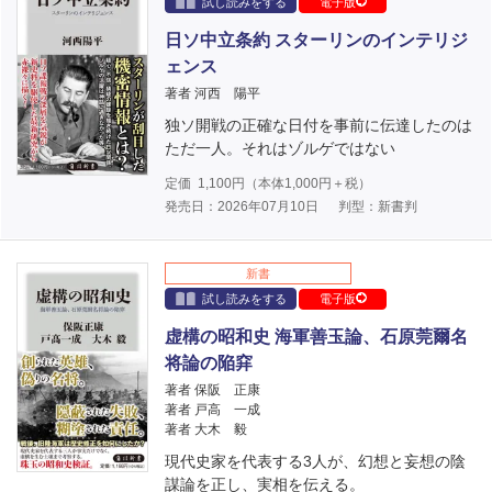
試し読みをする
電子版
日ソ中立条約 スターリンのインテリジ
ェンス
著者 河西 陽平
独ソ開戦の正確な日付を事前に伝達したのは
ただ一人。それはゾルゲではない
定価
1,100
円（本体
1,000
円＋税）
発売日：2026年07月10日
判型：新書判
新書
試し読みをする
電子版
虚構の昭和史 海軍善玉論、石原莞爾名
将論の陥穽
著者 保阪 正康
著者 戸高 一成
著者 大木 毅
現代史家を代表する3人が、幻想と妄想の陰
謀論を正し、実相を伝える。