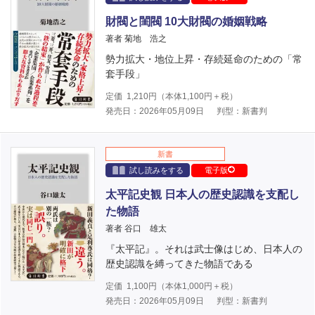
財閥と閨閥 10大財閥の婚姻戦略
著者 菊地 浩之
勢力拡大・地位上昇・存続延命のための「常
套手段」
定価
1,210
円（本体
1,100
円＋税）
発売日：2026年05月09日
判型：新書判
新書
試し読みをする
電子版
太平記史観 日本人の歴史認識を支配し
た物語
著者 谷口 雄太
『太平記』。それは武士像はじめ、日本人の
歴史認識を縛ってきた物語である
定価
1,100
円（本体
1,000
円＋税）
発売日：2026年05月09日
判型：新書判