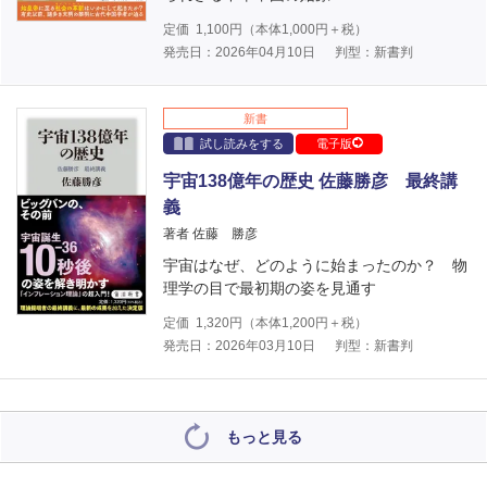
定価
1,100
円（本体
1,000
円＋税）
発売日：2026年04月10日
判型：新書判
新書
試し読みをする
電子版
宇宙138億年の歴史 佐藤勝彦 最終講
義
著者 佐藤 勝彦
宇宙はなぜ、どのように始まったのか？ 物
理学の目で最初期の姿を見通す
定価
1,320
円（本体
1,200
円＋税）
発売日：2026年03月10日
判型：新書判
もっと見る