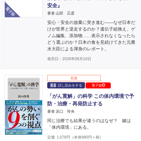
電子版
安全』
著者 山田 正彦
安心・安全の放棄に突き進む――なぜ日本だ
けが世界と逆走するのか？遺伝子組換え、ゲ
ノム編集、添加物……表示されなくなったら
どう選ぶのか？日本の食を見続けてきた元農
水大臣による渾身のレポート。
発売日：2026年08月10日
新書
試し読みをする
電子版
「がん寛解」の科学 この体内環境で予
防・治療・再発防止する
著者 浜口 玲央
同じ治療でも結果が違うのはなぜ？ 鍵は
「体内環境」にある。
定価
1,078
円（本体
980
円＋税）