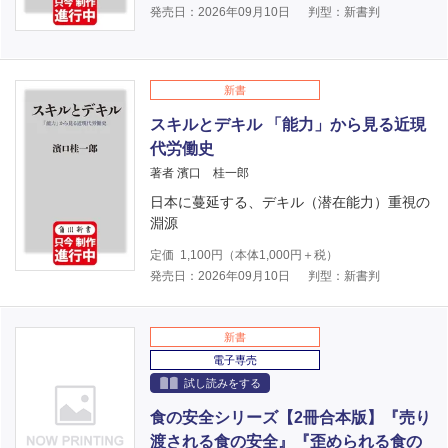
発売日：2026年09月10日
判型：新書判
新書
スキルとデキル 「能力」から見る近現
代労働史
著者 濱口 桂一郎
日本に蔓延する、デキル（潜在能力）重視の
淵源
定価
1,100
円（本体
1,000
円＋税）
発売日：2026年09月10日
判型：新書判
新書
電子専売
試し読みをする
食の安全シリーズ【2冊合本版】『売り
渡される食の安全』『歪められる食の