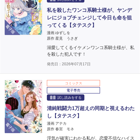
私を殺したワンコ系騎士様が、ヤンデ
レにジョブチェンジして今日も命を狙
電子版
ってくる【タテスク】
漫画 ゆずしを
原作 星見 うさぎ
溺愛してくるイケメンワンコ系騎士様が、私
を殺した犯人です！
発売日：2026年07月17日
コミックス
電子専売
試し読みをする
清純戦闘力1万超えの同期と視えるわた
し【タテスク】
電子版
漫画 アテカ
原作 春宮 モネ
浮気が確実にわかる私が、恋愛不信なハイス