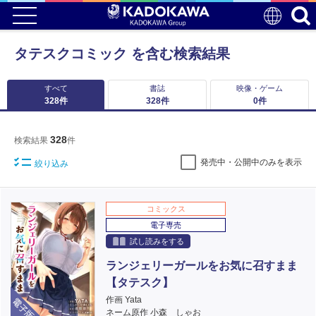
タテスクコミック を含む検索結果
すべて
書誌
映像・ゲーム
328
件
328
件
0
件
328
検索結果
件
発売中・公開中のみを表示
絞り込み
コミックス
電子専売
試し読みをする
ランジェリーガールをお気に召すまま
【タテスク】
電子版
作画 Yata
ネーム原作 小森 しゃお