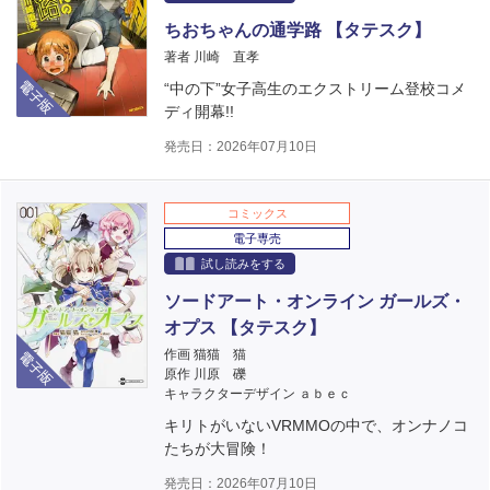
ちおちゃんの通学路 【タテスク】
著者 川崎 直孝
電子版
“中の下”女子高生のエクストリーム登校コメ
ディ開幕!!
発売日：2026年07月10日
コミックス
電子専売
試し読みをする
ソードアート・オンライン ガールズ・
オプス 【タテスク】
電子版
作画 猫猫 猫
原作 川原 礫
キャラクターデザイン ａｂｅｃ
キリトがいないVRMMOの中で、オンナノコ
たちが大冒険！
発売日：2026年07月10日