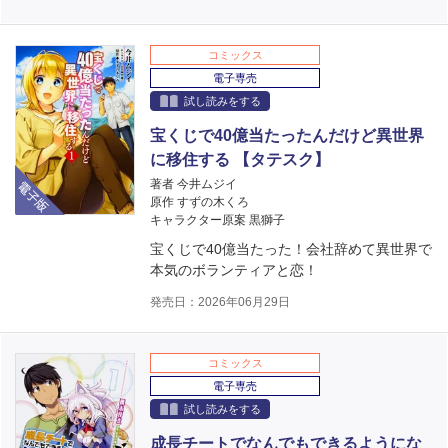
コミックス
電子専売
試し読みをする
宝くじで40億当たったんだけど異世界
に移住する 【タテスク】
電子版
著者 今井ムジイ
原作 すずの木くろ
キャラクター原案 黒獅子
宝くじで40億当たった！会社辞めて異世界で
本気のボランティアと恋！
発売日：2026年06月29日
コミックス
電子専売
試し読みをする
成長チートでなんでもできるようにな