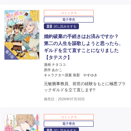
コミックス
電子専売
試し読みをする
婚約破棄の手続きはお済みですか？
第二の人生を謳歌しようと思ったら、
電子版
ギルドを立て直すことになりました
【タテスク】
漫画 ナタココ
原作 あかこ
キャラクター原案 珠梨 やすゆき
元敏腕事務員、前世の経験をもとに極悪ブラ
ックギルドを立て直します!!
発売日：2026年07月20日
コミックス
電子専売
試し読みをする