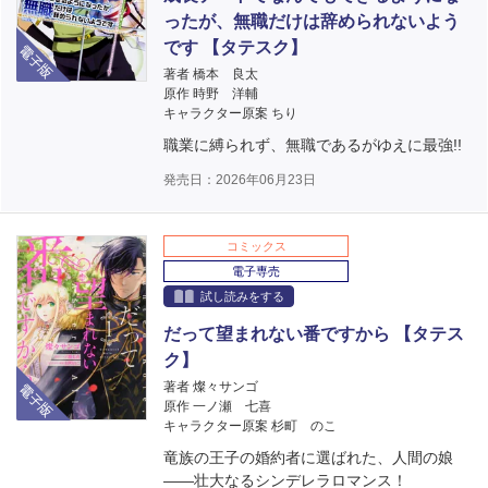
ったが、無職だけは辞められないよう
電子版
です 【タテスク】
著者 橋本 良太
原作 時野 洋輔
キャラクター原案 ちり
職業に縛られず、無職であるがゆえに最強!!
発売日：2026年06月23日
コミックス
電子専売
試し読みをする
だって望まれない番ですから 【タテス
ク】
電子版
著者 燦々サンゴ
原作 一ノ瀬 七喜
キャラクター原案 杉町 のこ
竜族の王子の婚約者に選ばれた、人間の娘
――壮大なるシンデレラロマンス！