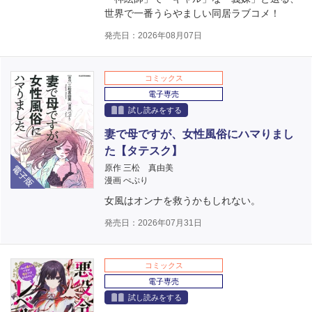
世界で一番うらやましい同居ラブコメ！
発売日：2026年08月07日
コミックス
電子専売
試し読みをする
妻で母ですが、女性風俗にハマりまし
た【タテスク】
電子版
原作 三松 真由美
漫画 ぺぷり
女風はオンナを救うかもしれない。
発売日：2026年07月31日
コミックス
電子専売
試し読みをする