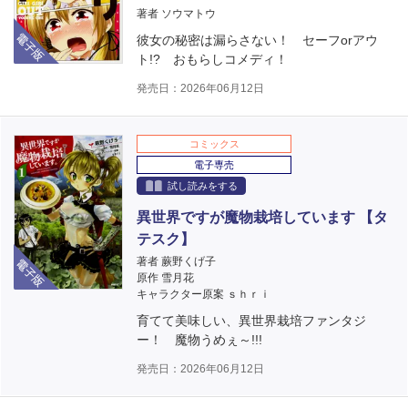
著者 ソウマトウ
電子版
彼女の秘密は漏らさない！ セーフorアウ
ト!? おもらしコメディ！
発売日：2026年06月12日
コミックス
電子専売
試し読みをする
異世界ですが魔物栽培しています 【タ
テスク】
電子版
著者 蕨野くげ子
原作 雪月花
キャラクター原案 ｓｈｒｉ
育てて美味しい、異世界栽培ファンタジ
ー！ 魔物うめぇ～!!!
発売日：2026年06月12日