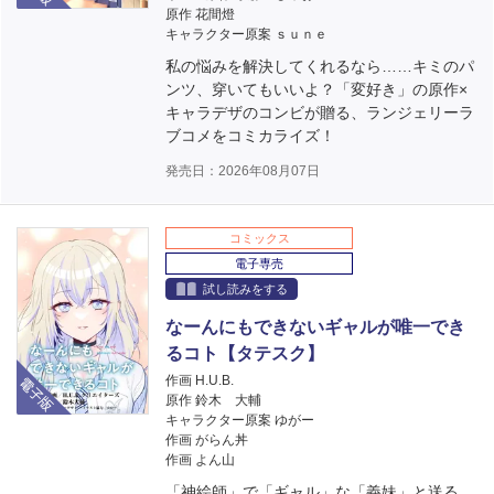
原作 花間燈
キャラクター原案 ｓｕｎｅ
私の悩みを解決してくれるなら……キミのパ
ンツ、穿いてもいいよ？「変好き」の原作×
キャラデザのコンビが贈る、ランジェリーラ
ブコメをコミカライズ！
発売日：2026年08月07日
コミックス
電子専売
試し読みをする
なーんにもできないギャルが唯一でき
るコト【タテスク】
電子版
作画 H.U.B.
原作 鈴木 大輔
キャラクター原案 ゆがー
作画 がらん丼
作画 よん山
「神絵師」で「ギャル」な「義妹」と送る、