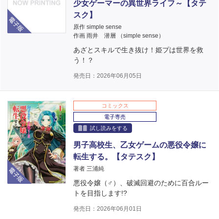
少女ゲーマーの異世界ライフ～【タテ
電子版
スク】
原作 simple sense
作画 雨井 潜層 （simple sense）
あざとスキルで生き抜け！姫プは世界を救
う！？
発売日：2026年06月05日
コミックス
電子専売
試し読みをする
男子高校生、乙女ゲームの悪役令嬢に
転生する。【タテスク】
電子版
著者 三浦純
悪役令嬢（♂）、破滅回避のために百合ルー
トを目指します!?
発売日：2026年06月01日