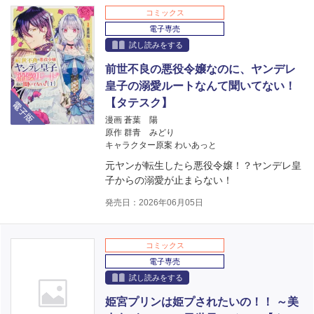
コミックス
電子専売
試し読みをする
前世不良の悪役令嬢なのに、ヤンデレ
皇子の溺愛ルートなんて聞いてない！
電子版
【タテスク】
漫画 蒼葉 陽
原作 群青 みどり
キャラクター原案 わいあっと
元ヤンが転生したら悪役令嬢！？ヤンデレ皇
子からの溺愛が止まらない！
発売日：2026年06月05日
コミックス
電子専売
試し読みをする
姫宮プリンは姫プされたいの！！ ～美