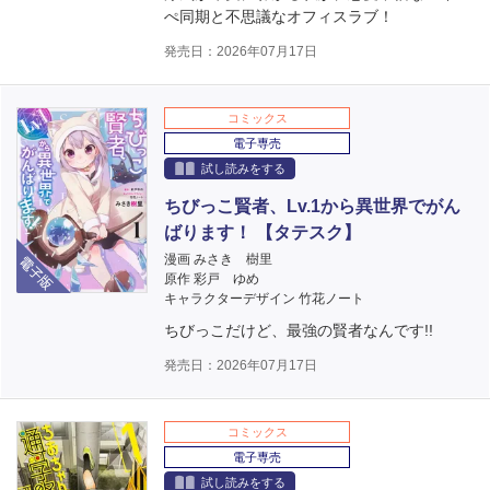
ぺ同期と不思議なオフィスラブ！
発売日：2026年07月17日
コミックス
電子専売
試し読みをする
ちびっこ賢者、Lv.1から異世界でがん
ばります！ 【タテスク】
電子版
漫画 みさき 樹里
原作 彩戸 ゆめ
キャラクターデザイン 竹花ノート
ちびっこだけど、最強の賢者なんです!!
発売日：2026年07月17日
コミックス
電子専売
試し読みをする