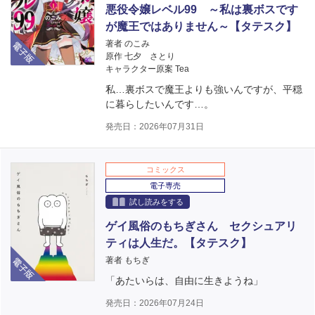
悪役令嬢レベル99 ～私は裏ボスです
が魔王ではありません～【タテスク】
電子版
著者 のこみ
原作 七夕 さとり
キャラクター原案 Tea
私…裏ボスで魔王よりも強いんですが、平穏
に暮らしたいんです…。
発売日：2026年07月31日
コミックス
電子専売
試し読みをする
ゲイ風俗のもちぎさん セクシュアリ
ティは人生だ。【タテスク】
電子版
著者 もちぎ
「あたいらは、自由に生きようね」
発売日：2026年07月24日