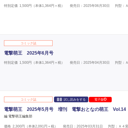
特別定価
1,500
円（本体
1,364
円＋税）
発売日：2025年06月30日
判型：
コミック誌
電撃萌王 2025年6月号
特別定価
1,500
円（本体
1,364
円＋税）
発売日：2025年04月30日
判型：
コミック誌
試し読みをする
電子版
電撃萌王 2025年5月号 増刊 電撃おとなの萌王 Vol.14
編 電撃萌王編集部
価格
2,300
円（本体
2,091
円＋税）
発売日：2025年03月31日
判型：Ａ４