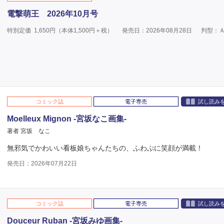
電撃萌王 2026年10月号
特別定価
1,650
円（本体
1,500
円＋税）
発売日：2026年08月28日
判型：
コミック誌
電子専売
試し読み
Moelleux Mignon -宮坂なこ画集-
著者 宮坂 なこ
無邪気でかわいい看板娘ちゃんたちの、ふわぷに笑顔が満載！
発売日：2026年07月22日
コミック誌
電子専売
試し読み
Douceur Ruban -宮坂みゆ画集-