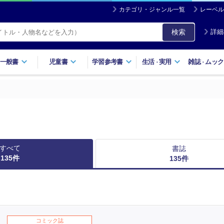
カテゴリ・ジャンル一覧
レーベル
検索
詳細
一般書
児童書
学習参考書
生活
実用
雑誌
ムック
・
・
すべて
書誌
135
件
135
件
コミック誌