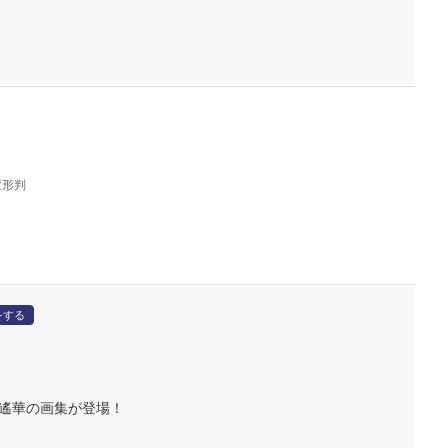
変形判
をする
た遙華の画集が登場！