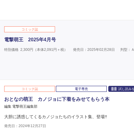
コミック誌
電撃萌王 2025年4月号
特別価格
2,300
円（本体
2,091
円＋税）
発売日：2025年02月28日
判型：
コミック誌
電子専売
試し読み
おとなの萌王 カノジョに下着をみせてもらう本
編集 電撃萌王編集部
大胆に誘惑してくるカノジョたちのイラスト集、登場!!
発売日：2024年12月27日