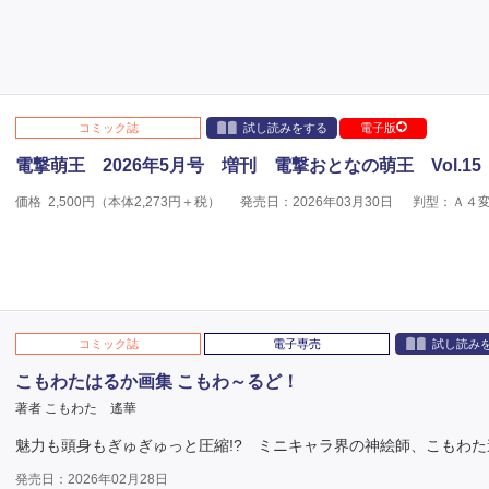
コミック誌
試し読みをする
電子版
電撃萌王 2026年5月号 増刊 電撃おとなの萌王 Vol.15
価格
2,500
円（本体
2,273
円＋税）
発売日：2026年03月30日
判型：Ａ４
コミック誌
電子専売
試し読み
こもわたはるか画集 こもわ～るど！
著者 こもわた 遙華
魅力も頭身もぎゅぎゅっと圧縮!? ミニキャラ界の神絵師、こもわ
発売日：2026年02月28日