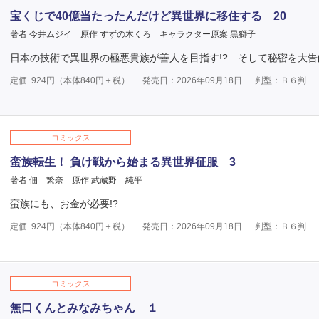
宝くじで40億当たったんだけど異世界に移住する 20
著者 今井ムジイ
原作 すずの木くろ
キャラクター原案 黒獅子
日本の技術で異世界の極悪貴族が善人を目指す!? そして秘密を大告
定価
924
円（本体
840
円＋税）
発売日：2026年09月18日
判型：Ｂ６判
コミックス
蛮族転生！ 負け戦から始まる異世界征服 3
著者 佃 繁奈
原作 武蔵野 純平
蛮族にも、お金が必要!?
定価
924
円（本体
840
円＋税）
発売日：2026年09月18日
判型：Ｂ６判
コミックス
無口くんとみなみちゃん １