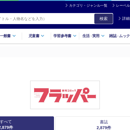
カテゴリ・ジャンル一覧
レーベル
検索
詳細
一般書
児童書
学習参考書
生活
実用
雑誌
ムック
・
・
すべて
書誌
2,879
件
2,879
件