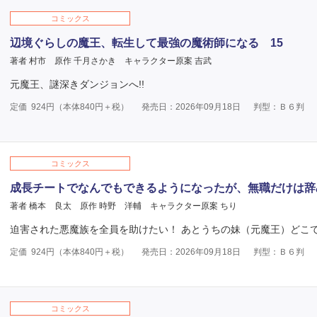
コミックス
辺境ぐらしの魔王、転生して最強の魔術師になる 15
著者 村市
原作 千月さかき
キャラクター原案 吉武
元魔王、謎深きダンジョンへ!!
定価
924
円（本体
840
円＋税）
発売日：2026年09月18日
判型：Ｂ６判
コミックス
成長チートでなんでもできるようになったが、無職だけは辞
著者 橋本 良太
原作 時野 洋輔
キャラクター原案 ちり
迫害された悪魔族を全員を助けたい！ あとうちの妹（元魔王）どこ
定価
924
円（本体
840
円＋税）
発売日：2026年09月18日
判型：Ｂ６判
コミックス