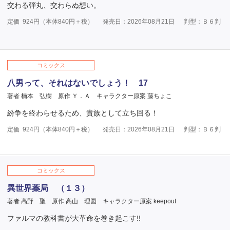
交わる弾丸、交わらぬ想い。
定価
924
円（本体
840
円＋税）
発売日：2026年08月21日
判型：Ｂ６判
コミックス
八男って、それはないでしょう！ 17
著者 楠本 弘樹
原作 Ｙ．Ａ
キャラクター原案 藤ちょこ
紛争を終わらせるため、貴族として立ち回る！
定価
924
円（本体
840
円＋税）
発売日：2026年08月21日
判型：Ｂ６判
コミックス
異世界薬局 （１３）
著者 高野 聖
原作 高山 理図
キャラクター原案 keepout
ファルマの教科書が大革命を巻き起こす!!