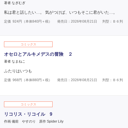
著者 なぎむぎ
私は君と話したい…。 気がつけば、いつもそこに君がいた…。
定価
924
円（本体
840
円＋税）
発売日：2026年08月21日
判型：Ｂ６判
コミックス
オセロとアルキメデスの冒険 ２
著者 なまねこ
ふたりはいつも
定価
968
円（本体
880
円＋税）
発売日：2026年08月21日
判型：Ｂ６判
コミックス
リコリス・リコイル 9
作画 備前 やすのり
原作 Spider Lily