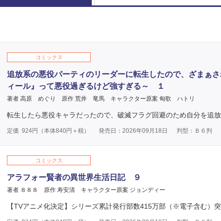
コミックス
追放系の悪役パーティのリーダーに転生したので、ざまぁさ
ィール』って悪役過ぎるけど強すぎる～ １
著者 高原 めぐり
原作 荒井 竜馬
キャラクター原案 匈歌 ハトリ
転生したら悪役キャラだったので、破滅フラグ回避のため自分を追放
定価
924
円（本体
840
円＋税）
発売日：2026年09月18日
判型：Ｂ６判
コミックス
アラフォー賢者の異世界生活日記 ９
著者 ８８８
原作 寿安清
キャラクター原案 ジョンディー
【TVアニメ化決定】シリーズ累計発行部数415万部（※電子含む）