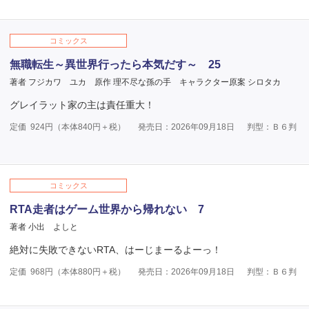
コミックス
無職転生～異世界行ったら本気だす～ 25
著者 フジカワ ユカ
原作 理不尽な孫の手
キャラクター原案 シロタカ
グレイラット家の主は責任重大！
定価
924
円（本体
840
円＋税）
発売日：2026年09月18日
判型：Ｂ６判
コミックス
RTA走者はゲーム世界から帰れない 7
著者 小出 よしと
絶対に失敗できないRTA、はーじまーるよーっ！
定価
968
円（本体
880
円＋税）
発売日：2026年09月18日
判型：Ｂ６判