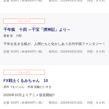
定価
924
円（本体
840
円＋税）
発売日：2026年09月18日
判型：Ｂ６判
コミックス
千年狐 十四 ～干宝「捜神記」より～
著者 張 六郎
千年を生きる狐が、人間たちと化かしあう古代中国ファンタジー！
定価
924
円（本体
840
円＋税）
発売日：2026年09月18日
判型：Ｂ６判
コミックス
FX戦士くるみちゃん 10
原作 でむにゃん
作画 炭酸だいすき
2026年10月よりアニメ放送開始!!
定価
924
円（本体
840
円＋税）
発売日：2026年09月18日
判型：Ｂ６判