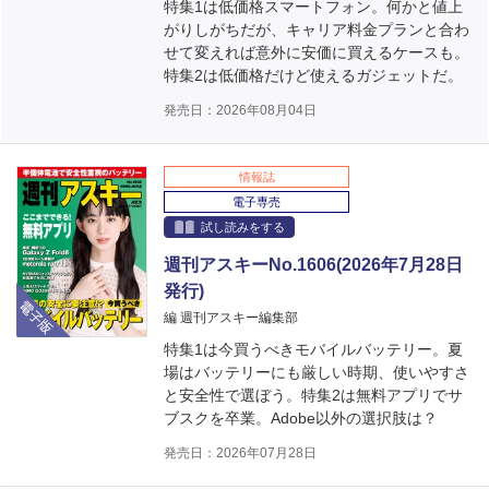
特集1は低価格スマートフォン。何かと値上
がりしがちだが、キャリア料金プランと合わ
せて変えれば意外に安価に買えるケースも。
特集2は低価格だけど使えるガジェットだ。
発売日：2026年08月04日
情報誌
電子専売
試し読みをする
週刊アスキーNo.1606(2026年7月28日
発行)
電子版
編 週刊アスキー編集部
特集1は今買うべきモバイルバッテリー。夏
場はバッテリーにも厳しい時期、使いやすさ
と安全性で選ぼう。特集2は無料アプリでサ
ブスクを卒業。Adobe以外の選択肢は？
発売日：2026年07月28日