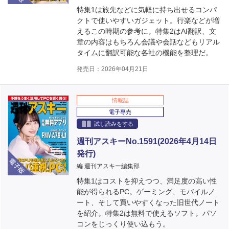
特集1は旅先などに気軽に持ち出せるコンパ
クトで使いやすいガジェット。行楽などが増
えるこの時期の参考に。特集2はAI翻訳、文
章の内容はもちろん会議や会話などもリアル
タイムに翻訳可能な各社の機能を整理だ。
発売日：2026年04月21日
情報誌
電子専売
試し読みをする
週刊アスキーNo.1591(2026年4月14日
発行)
電子版
編 週刊アスキー編集部
特集1はコストを抑えつつ、満足度の高い性
能が得られるPC。ゲーミング、モバイルノ
ート、そして買いやすくなった旧世代ノート
を紹介。特集2は無料で使えるソフト。パソ
コンをじっくり使い込もう。