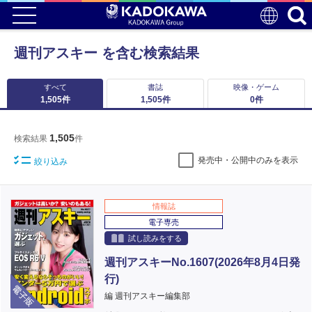
週刊アスキー を含む検索結果
すべて
書誌
映像・ゲーム
1,505
件
1,505
件
0
件
1,505
検索結果
件
発売中・公開中のみを表示
絞り込み
情報誌
電子専売
試し読みをする
週刊アスキーNo.1607(2026年8月4日発
行)
電子版
編 週刊アスキー編集部