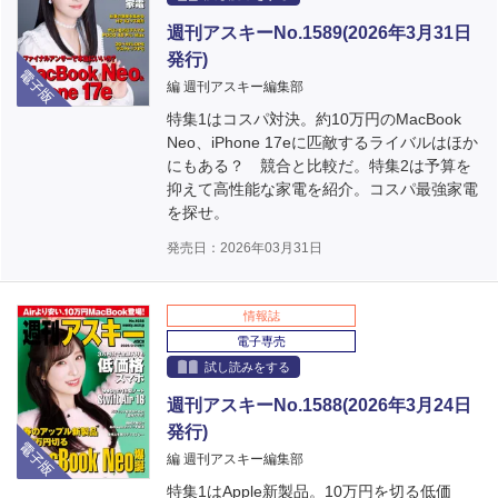
週刊アスキーNo.1589(2026年3月31日
発行)
電子版
編 週刊アスキー編集部
特集1はコスパ対決。約10万円のMacBook
Neo、iPhone 17eに匹敵するライバルはほか
にもある？ 競合と比較だ。特集2は予算を
抑えて高性能な家電を紹介。コスパ最強家電
を探せ。
発売日：2026年03月31日
情報誌
電子専売
試し読みをする
週刊アスキーNo.1588(2026年3月24日
発行)
電子版
編 週刊アスキー編集部
特集1はApple新製品。10万円を切る低価