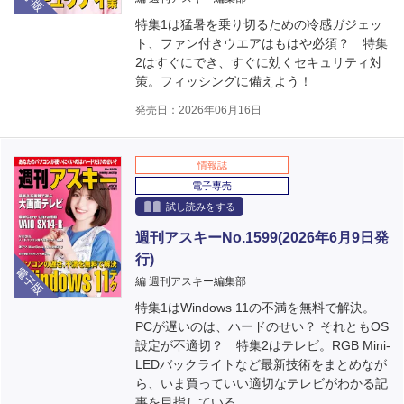
特集1は猛暑を乗り切るための冷感ガジェッ
ト、ファン付きウエアはもはや必須？ 特集
2はすぐにでき、すぐに効くセキュリティ対
策。フィッシングに備えよう！
発売日：2026年06月16日
情報誌
電子専売
試し読みをする
週刊アスキーNo.1599(2026年6月9日発
行)
電子版
編 週刊アスキー編集部
特集1はWindows 11の不満を無料で解決。
PCが遅いのは、ハードのせい？ それともOS
設定が不適切？ 特集2はテレビ。RGB Mini-
LEDバックライトなど最新技術をまとめなが
ら、いま買っていい適切なテレビがわかる記
事を目指している。