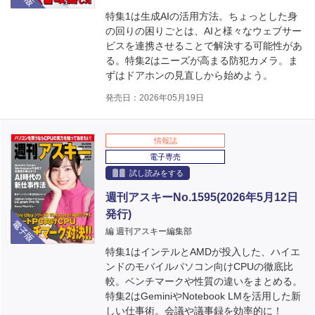
特集1は生成AIの活用方法。ちょっとした身
の回りの困りごとは、AIと様々なウェブサー
ビスを連携させることで解決する可能性があ
る。特集2はニーズが高まる防犯カメラ。ま
ずはドアホンの見直しから始めよう。
発売日：2026年05月19日
情報誌
電子専売
試し読みをする
週刊アスキーNo.1595(2026年5月12日
発行)
電子版
編 週刊アスキー編集部
特集1はインテルとAMDが投入した、ハイエ
ンドのモバイルパソコン向けCPUの徹底比
較。ベンチマークや性質の違いをまとめる。
特集2はGeminiやNotebook LMを活用した新
しい仕事術。会議や議事録を効率的に！