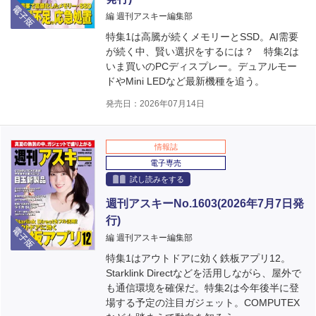
電子版
編 週刊アスキー編集部
特集1は高騰が続くメモリーとSSD。AI需要
が続く中、賢い選択をするには？ 特集2は
いま買いのPCディスプレー。デュアルモー
ドやMini LEDなど最新機種を追う。
発売日：2026年07月14日
情報誌
電子専売
試し読みをする
週刊アスキーNo.1603(2026年7月7日発
行)
電子版
編 週刊アスキー編集部
特集1はアウトドアに効く鉄板アプリ12。
Starklink Directなどを活用しながら、屋外で
も通信環境を確保だ。特集2は今年後半に登
場する予定の注目ガジェット。COMPUTEX