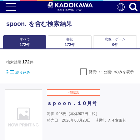
spoon. を含む検索結果
すべて
書誌
映像・ゲーム
172
件
172
件
0
件
172
検索結果
件
発売中・公開中のみを表示
絞り込み
情報誌
ｓｐｏｏｎ．１０月号
定価
998
円（本体
907
円＋税）
発売日：2026年08月28日
判型：Ａ４変形判