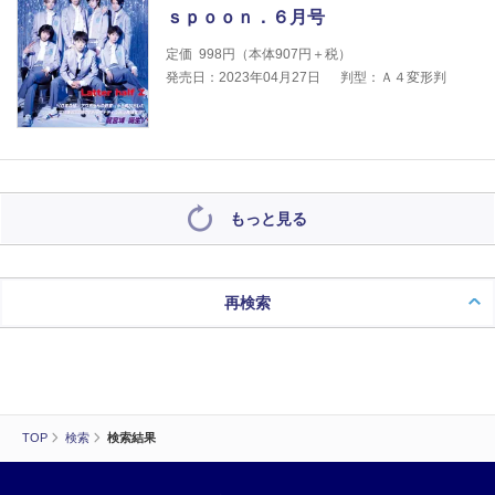
ｓｐｏｏｎ．６月号
定価
998
円（本体
907
円＋税）
発売日：2023年04月27日
判型：Ａ４変形判
もっと見る
再検索
TOP
検索
検索結果