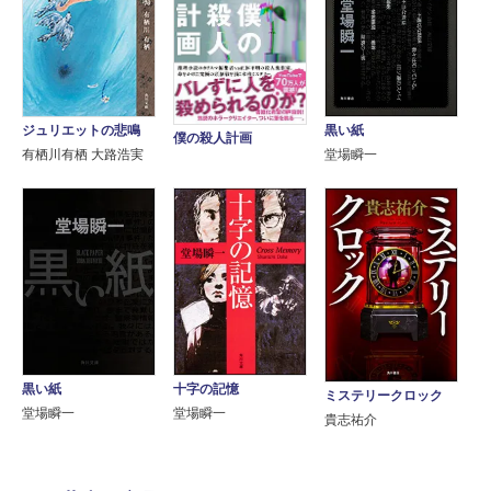
ジュリエットの悲鳴
黒い紙
僕の殺人計画
有栖川有栖 大路浩実
堂場瞬一
黒い紙
十字の記憶
ミステリークロック
堂場瞬一
堂場瞬一
貴志祐介