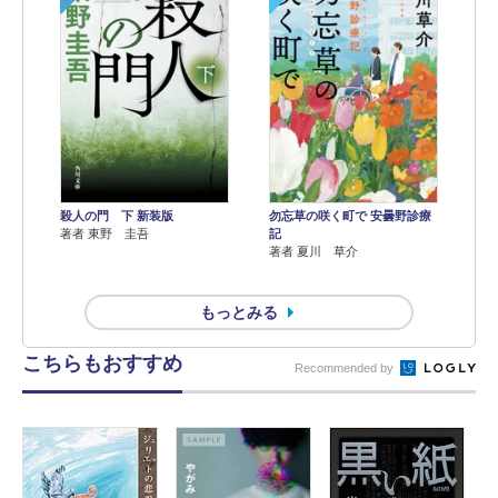
殺人の門 下 新装版
勿忘草の咲く町で 安曇野診療
著者 東野 圭吾
記
著者 夏川 草介
もっとみる
こちらもおすすめ
Recommended by