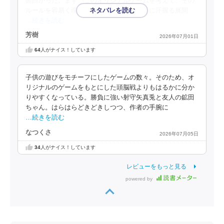
面白かった。まず、このオリジナルゲームを考えて、その
ルールを容易く理解させ、そのゲームの手に汗握る展開
…続きを読む
芳樹
2026年07月01日
64
人がナイス！しています
子供の遊びをモチーフにしたゲームの数々。そのため、オ
リジナルのゲームをもとにした頭脳戦よりもはるかに分か
りやすくなっている。勝負に強い射守矢真兎と友人の鉱田
ちゃん。はらはらどきどきしつつ、作者の手腕に
…続きを読む
なつくさ
2026年07月05日
34
人がナイス！しています
レビューをもっと見る
powered by