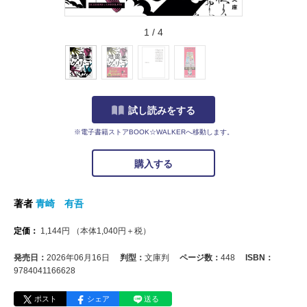
1
/
4
試し読みをする
※電子書籍ストアBOOK☆WALKERへ移動します。
購入する
著者
青崎 有吾
定価：
1,144
円
（本体
1,040
円＋税）
発売日：
2026年06月16日
判型：
文庫判
ページ数：
448
ISBN：
9784041166628
ポスト
シェア
送る