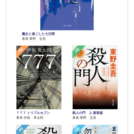
魔女と過ごした七日間
著者 東野 圭吾
2位
3位
７７７ トリプルセブン
殺人の門 上 新装版
著者 伊坂 幸太郎
著者 東野 圭吾
4位
5位