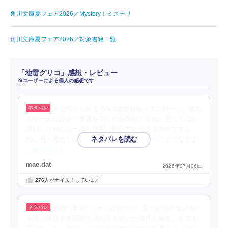
角川文庫夏フェア2026／Mystery！ミステリ
角川文庫夏フェア2026／対象書籍一覧
「地雷グリコ」感想・レビュー
※ユーザーによる個人の感想です
表題作から始まる5話連作短編＋エピローグ。既知
のゲームにひとつ要素を加えた頭脳戦ですね。若しくは心
理戦。それにルールを逆手に取って如何するのかですよ
ね。色々考えてはみたよ。（概ね）そう言うことになるよ
…続きを読む
mae.dat
2026年07月06日
276
人がナイス！しています
独自の5つのゲームにおいて、互いに譲れないもの
を賭け勝負する高校生達の姿を描いた連作短編集。とても