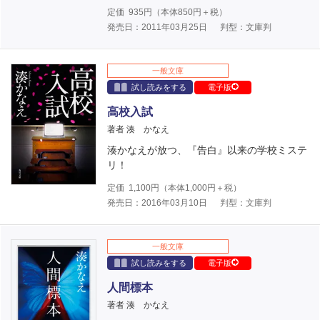
定価
935
円（本体
850
円＋税）
発売日：2011年03月25日
判型：文庫判
一般文庫
試し読みをする
電子版
高校入試
著者 湊 かなえ
湊かなえが放つ、『告白』以来の学校ミステ
リ！
定価
1,100
円（本体
1,000
円＋税）
発売日：2016年03月10日
判型：文庫判
一般文庫
試し読みをする
電子版
人間標本
著者 湊 かなえ