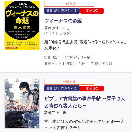
一般文庫
試し読みをする
電子版
ヴィーナスの命題
著者 真木 武志
イラスト はるお
第20回横溝正史賞"落選”の幻の名作がついに
文庫化！
定価
817
円（本体
743
円＋税）
発売日：2010年07月24日
判型：文庫判
一般文庫
試し読みをする
電子版
ビブリア古書堂の事件手帖 ～栞子さん
と奇妙な客人たち～
著者 三上 延
古い本には人の秘密が詰まっています──大
ヒット古書ミステリ