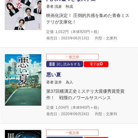
著者 浅倉 秋成
映画化決定！ 圧倒的共感を集めた青春ミス
テリが文庫化！
定価
1,012
円（本体
920
円＋税）
発売日：2023年06月13日
判型：文庫判
一般文庫
試し読みをする
電子版
悪い夏
著者 染井 為人
第37回横溝正史ミステリ大賞優秀賞受賞
作！ 戦慄のノワールサスペンス
定価
1,034
円（本体
940
円＋税）
発売日：2020年09月24日
判型：文庫判
一般文庫