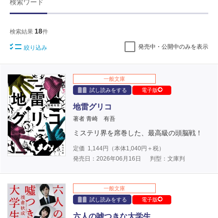
検索ワード
18
検索結果
件
発売中・公開中のみを表示
絞り込み
一般文庫
試し読みをする
電子版
地雷グリコ
著者 青崎 有吾
ミステリ界を席巻した、最高級の頭脳戦！
定価
1,144
円（本体
1,040
円＋税）
発売日：2026年06月16日
判型：文庫判
一般文庫
試し読みをする
電子版
六人の嘘つきな大学生