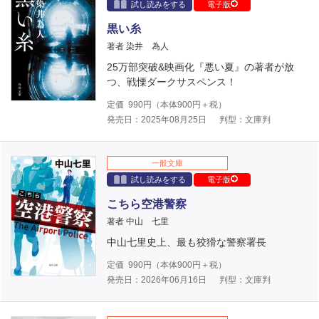
試し読みをする
電子版
黒い糸
著者 染井 為人
25万部突破&映画化『悪い夏』の著者が放
つ、戦慄ダークサスペンス！
定価
990
円（本体
900
円＋税）
発売日：2025年08月25日
判型：文庫判
一般文庫
試し読みをする
電子版
こちら空港警察
著者 中山 七里
中山七里史上、最も狡猾な警察署長
定価
990
円（本体
900
円＋税）
発売日：2026年06月16日
判型：文庫判