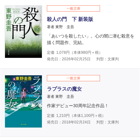
一般文庫
殺人の門 下 新装版
著者 東野 圭吾
「あいつを殺したい」。心の闇に潜む殺意を
描く問題作、完結。
定価
1,078
円（本体
980
円＋税）
発売日：2026年02月25日
判型：文庫判
一般文庫
ラプラスの魔女
著者 東野 圭吾
作家デビュー30周年記念作品！
定価
1,210
円（本体
1,100
円＋税）
発売日：2018年02月24日
判型：文庫判