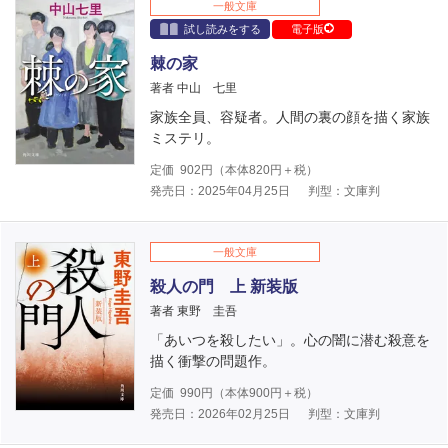
一般文庫
試し読みをする
電子版
棘の家
著者 中山 七里
家族全員、容疑者。人間の裏の顔を描く家族
ミステリ。
定価
902
円（本体
820
円＋税）
発売日：2025年04月25日
判型：文庫判
一般文庫
殺人の門 上 新装版
著者 東野 圭吾
「あいつを殺したい」。心の闇に潜む殺意を
描く衝撃の問題作。
定価
990
円（本体
900
円＋税）
発売日：2026年02月25日
判型：文庫判