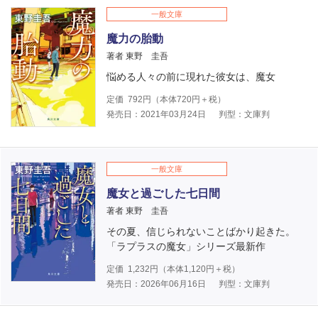
一般文庫
魔力の胎動
著者 東野 圭吾
悩める人々の前に現れた彼女は、魔女
定価
792
円（本体
720
円＋税）
発売日：2021年03月24日
判型：文庫判
一般文庫
魔女と過ごした七日間
著者 東野 圭吾
その夏、信じられないことばかり起きた。
「ラプラスの魔女」シリーズ最新作
定価
1,232
円（本体
1,120
円＋税）
発売日：2026年06月16日
判型：文庫判