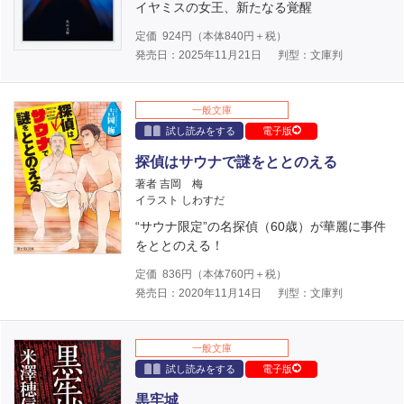
イヤミスの女王、新たなる覚醒
定価
924
円（本体
840
円＋税）
発売日：2025年11月21日
判型：文庫判
一般文庫
試し読みをする
電子版
探偵はサウナで謎をととのえる
著者 吉岡 梅
イラスト しわすだ
“サウナ限定”の名探偵（60歳）が華麗に事件
をととのえる！
定価
836
円（本体
760
円＋税）
発売日：2020年11月14日
判型：文庫判
一般文庫
試し読みをする
電子版
黒牢城