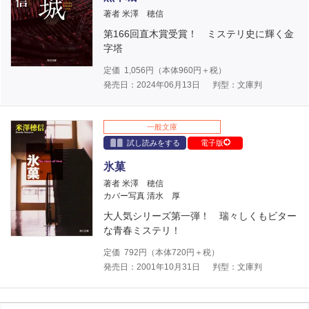
著者 米澤 穂信
第166回直木賞受賞！ ミステリ史に輝く金
字塔
定価
1,056
円（本体
960
円＋税）
発売日：2024年06月13日
判型：文庫判
一般文庫
試し読みをする
電子版
氷菓
著者 米澤 穂信
カバー写真 清水 厚
大人気シリーズ第一弾！ 瑞々しくもビター
な青春ミステリ！
定価
792
円（本体
720
円＋税）
発売日：2001年10月31日
判型：文庫判