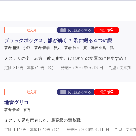
一般文庫
試し読みをする
電子版
ブラックボックス、誰が解く？ 君に綴る４つの謎
著者 相沢 沙呼
著者 青柳 碧人
著者 秋木 真
著者 似鳥 鶏
ミステリの楽しみ方、教えます。はじめての文庫本におすすめ！
定価
814
円（本体
740
円＋税）
発売日：2025年07月25日
判型：文庫判
一般文庫
試し読みをする
電子版
地雷グリコ
著者 青崎 有吾
ミステリ界を席巻した、最高級の頭脳戦！
定価
1,144
円（本体
1,040
円＋税）
発売日：2026年06月16日
判型：文庫