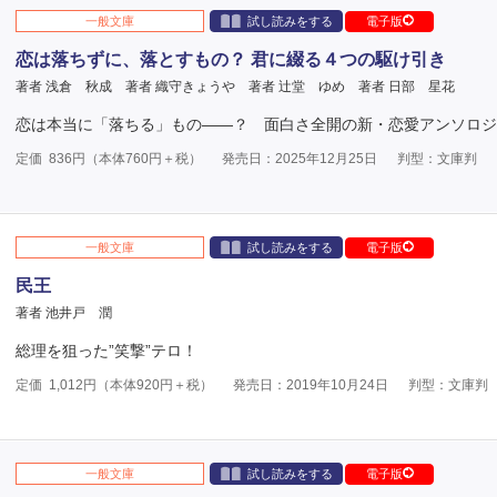
一般文庫
試し読みをする
電子版
恋は落ちずに、落とすもの？ 君に綴る４つの駆け引き
著者 浅倉 秋成
著者 織守きょうや
著者 辻堂 ゆめ
著者 日部 星花
恋は本当に「落ちる」もの――？ 面白さ全開の新・恋愛アンソロジ
定価
836
円（本体
760
円＋税）
発売日：2025年12月25日
判型：文庫判
一般文庫
試し読みをする
電子版
民王
著者 池井戸 潤
総理を狙った”笑撃”テロ！
定価
1,012
円（本体
920
円＋税）
発売日：2019年10月24日
判型：文庫判
一般文庫
試し読みをする
電子版