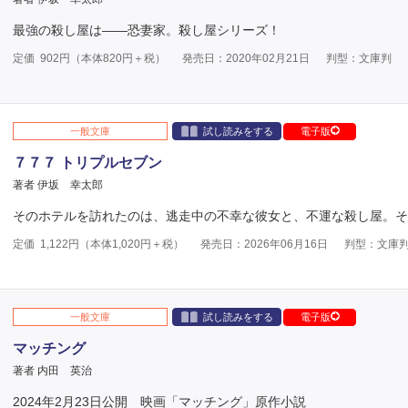
最強の殺し屋は――恐妻家。殺し屋シリーズ！
定価
902
円（本体
820
円＋税）
発売日：2020年02月21日
判型：文庫判
一般文庫
試し読みをする
電子版
７７７ トリプルセブン
著者 伊坂 幸太郎
そのホテルを訪れたのは、逃走中の不幸な彼女と、不運な殺し屋。そ
定価
1,122
円（本体
1,020
円＋税）
発売日：2026年06月16日
判型：文庫
一般文庫
試し読みをする
電子版
マッチング
著者 内田 英治
2024年2月23日公開 映画「マッチング」原作小説