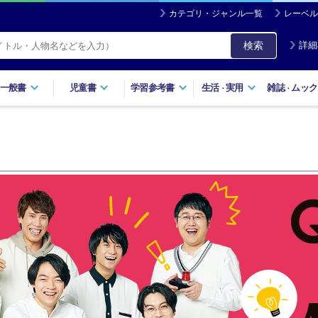
カテゴリ・ジャンル一覧
レーベル
検索
詳細
一般書
児童書
学習参考書
生活
実用
雑誌
ムック
・
・