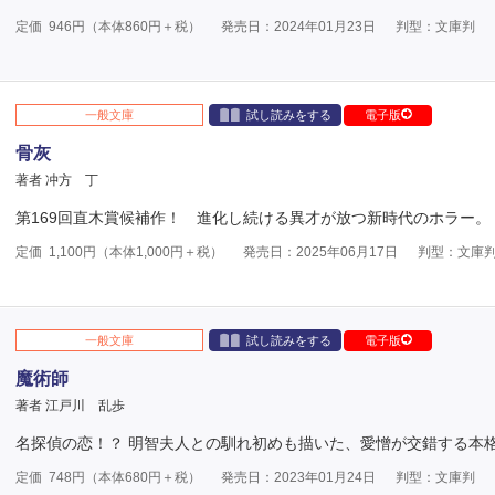
定価
946
円（本体
860
円＋税）
発売日：2024年01月23日
判型：文庫判
一般文庫
試し読みをする
電子版
骨灰
著者 冲方 丁
第169回直木賞候補作！ 進化し続ける異才が放つ新時代のホラー。
定価
1,100
円（本体
1,000
円＋税）
発売日：2025年06月17日
判型：文庫
一般文庫
試し読みをする
電子版
魔術師
著者 江戸川 乱歩
名探偵の恋！？ 明智夫人との馴れ初めも描いた、愛憎が交錯する本
定価
748
円（本体
680
円＋税）
発売日：2023年01月24日
判型：文庫判