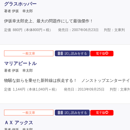
グラスホッパー
著者 伊坂 幸太郎
伊坂幸太郎史上、最大の問題作にして最強傑作！
定価
880
円（本体
800
円＋税）
発売日：2007年06月23日
判型：文庫判
一般文庫
試し読みをする
電子版
マリアビートル
著者 伊坂 幸太郎
物騒な奴らを乗せた新幹線は疾走する！ ノンストップエンターテイ
定価
1,144
円（本体
1,040
円＋税）
発売日：2013年09月25日
判型：文庫
一般文庫
試し読みをする
電子版
ＡＸ アックス
著者 伊坂 幸太郎