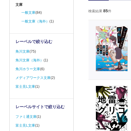
文庫
85
検索結果
件
一般文庫
(84)
一般文庫（海外）
(1)
レーベルで絞り込む
角川文庫
(75)
角川文庫（海外）
(1)
角川ホラー文庫
(6)
メディアワークス文庫
(2)
富士見L文庫
(1)
レーベルサイトで絞り込む
ファミ通文庫
(1)
富士見L文庫
(1)