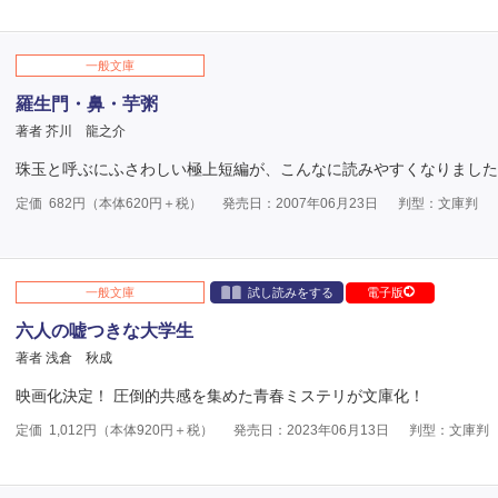
一般文庫
羅生門・鼻・芋粥
著者 芥川 龍之介
珠玉と呼ぶにふさわしい極上短編が、こんなに読みやすくなりました
定価
682
円（本体
620
円＋税）
発売日：2007年06月23日
判型：文庫判
一般文庫
試し読みをする
電子版
六人の嘘つきな大学生
著者 浅倉 秋成
映画化決定！ 圧倒的共感を集めた青春ミステリが文庫化！
定価
1,012
円（本体
920
円＋税）
発売日：2023年06月13日
判型：文庫判