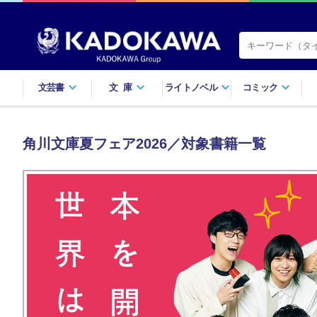
文芸書
文庫
ライトノベル
コミック
角川文庫夏フェア2026／対象書籍一覧