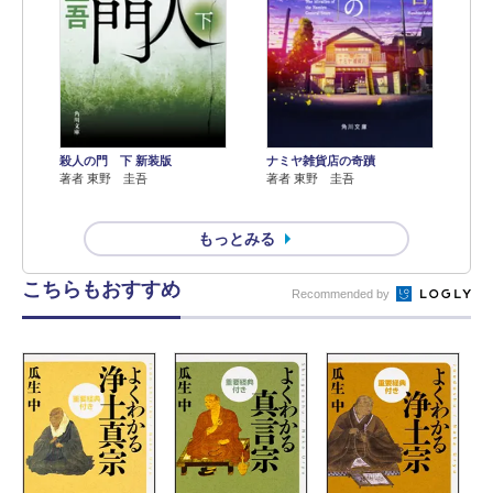
殺人の門 下 新装版
ナミヤ雑貨店の奇蹟
著者 東野 圭吾
著者 東野 圭吾
もっとみる
こちらもおすすめ
Recommended by