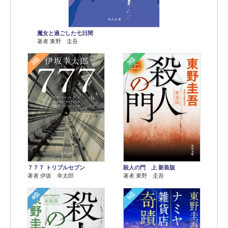
魔女と過ごした七日間
著者 東野 圭吾
2位
3位
７７７ トリプルセブン
殺人の門 上 新装版
著者 伊坂 幸太郎
著者 東野 圭吾
4位
5位