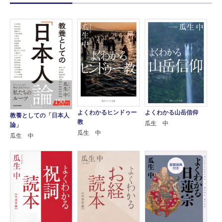
よくわかるヒンドゥー
よくわかる山岳信仰
教養としての「日本人
教
瓜生 中
論」
瓜生 中
瓜生 中