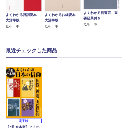
よくわかる日蓮宗 重
よくわかる祝詞読本
よくわかるお経読本
要経典付き
大活字版
大活字版
瓜生 中
瓜生 中
瓜生 中
最近チェックした商品
電子版
【7冊 合本版】よくわ