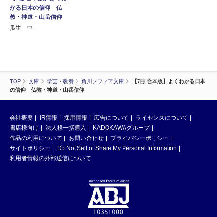
かる日本の信仰 仏
教・神道・山岳信仰
瓜生 中
TOP
文庫
学芸・教養
角川ソフィア文庫
【7冊 合本版】よくわかる日本
の信仰 仏教・神道・山岳信仰
会社概要
IR情報
採用情報
広告について
ライセンスについて
書店様向け
法人様一括購入
KADOKAWAグループ
作品の利用について
お問い合わせ
プライバシーポリシー
サイトポリシー
Do Not Sell or Share My Personal Information
利用者情報の外部送信について