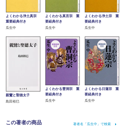
よくわかる浄土真宗
よくわかる真言宗 重
よくわかる浄土宗 重
重要経典付き
要経典付き
要経典付き
瓜生中
瓜生中
瓜生中
よくわかる曹洞宗 重
よくわかる日蓮宗 重
要経典付き
要経典付き
親鸞と聖徳太子
瓜生中
瓜生中
島田裕巳
この著者の商品
著者名「瓜生中」で検索