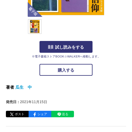
電子版
試し読みをする
※電子書籍ストアBOOK☆WALKERへ移動します。
購入する
著者
瓜生 中
発売日：
2021年11月15日
ポスト
シェア
送る