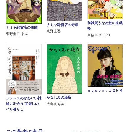
和雑貨うなゐ堂の友戯
ナミヤ雑貨店の奇蹟
ナミヤ雑貨店の奇蹟
帳
東野圭吾
東野圭吾 よん
真鍋卓 Minoru
ｓｐｏｏｎ．１２月号
かなしみの場所
フランスのかわいい雑
貨に出合う 宝探しの
大島真寿美
パリ暮らし
この著者の商品