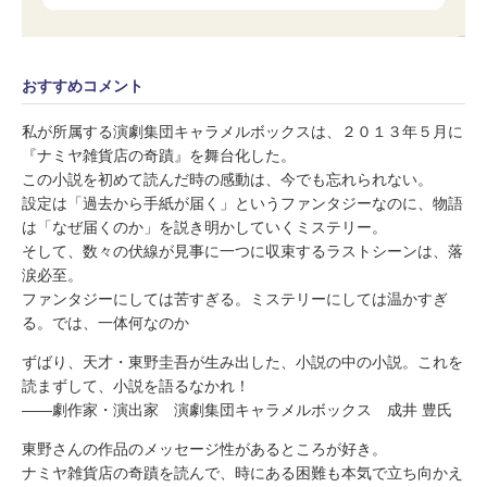
おすすめコメント
私が所属する演劇集団キャラメルボックスは、２０１３年５月に
『ナミヤ雑貨店の奇蹟』を舞台化した。
この小説を初めて読んだ時の感動は、今でも忘れられない。
設定は「過去から手紙が届く」というファンタジーなのに、物語
は「なぜ届くのか」を説き明かしていくミステリー。
そして、数々の伏線が見事に一つに収束するラストシーンは、落
涙必至。
ファンタジーにしては苦すぎる。ミステリーにしては温かすぎ
る。では、一体何なのか
ずばり、天才・東野圭吾が生み出した、小説の中の小説。これを
読まずして、小説を語るなかれ！
——劇作家・演出家 演劇集団キャラメルボックス 成井 豊氏
東野さんの作品のメッセージ性があるところが好き。
ナミヤ雑貨店の奇蹟を読んで、時にある困難も本気で立ち向かえ