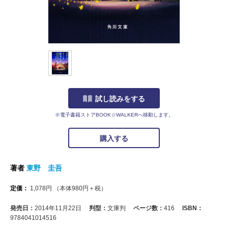
試し読みをする
※電子書籍ストアBOOK☆WALKERへ移動します。
購入する
著者
東野 圭吾
定価：
1,078
円
（本体
980
円＋税）
発売日：
2014年11月22日
判型：
文庫判
ページ数：
416
ISBN：
9784041014516