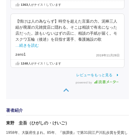
1363
人がナイス！しています
【情けは人の為ならず】時空を超えた言葉の力。泥棒三人
組が廃屋の元雑貨店に隠れる。そこは相談で有名になった
店だった。誰もいないはずの店に、相談の手紙が届く。モ
スクワ五輪（後述）を目指す選手、養護施設の歌
…続きを読む
zero1
2019年11月28日
1248
人がナイス！しています
レビューをもっと見る
powered by
著者紹介
東野 圭吾（ひがしの・けいご）
1958年、大阪府生まれ。85年、『放課後』で第31回江戸川乱歩賞を受賞し