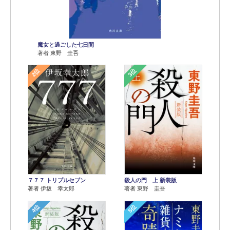
魔女と過ごした七日間
著者 東野 圭吾
2位
3位
７７７ トリプルセブン
殺人の門 上 新装版
著者 伊坂 幸太郎
著者 東野 圭吾
4位
5位