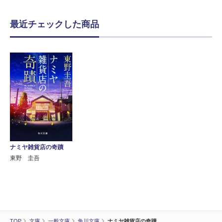
最近チェックした商品
ナミヤ雑貨店の奇蹟
東野 圭吾
TOP
文庫
一般文庫
角川文庫
ナミヤ雑貨店の奇蹟