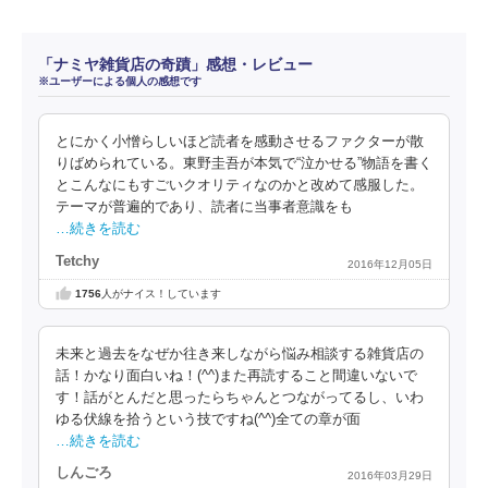
「ナミヤ雑貨店の奇蹟」感想・レビュー
※ユーザーによる個人の感想です
とにかく小憎らしいほど読者を感動させるファクターが散
りばめられている。東野圭吾が本気で“泣かせる”物語を書く
とこんなにもすごいクオリティなのかと改めて感服した。
テーマが普遍的であり、読者に当事者意識をも
…続きを読む
Tetchy
2016年12月05日
1756
人がナイス！しています
未来と過去をなぜか往き来しながら悩み相談する雑貨店の
話！かなり面白いね！(^^)また再読すること間違いないで
す！話がとんだと思ったらちゃんとつながってるし、いわ
ゆる伏線を拾うという技ですね(^^)全ての章が面
…続きを読む
しんごろ
2016年03月29日