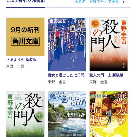
著者名「東野圭吾」で検索
さまよう刃 新装版
東野 圭吾
魔女と過ごした七日間
殺人の門 上 新装版
東野 圭吾
東野 圭吾