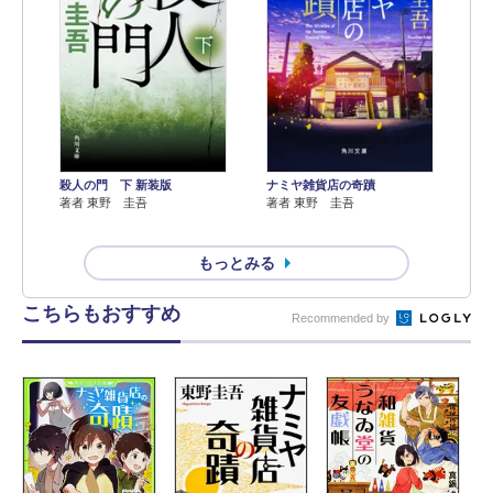
殺人の門 下 新装版
ナミヤ雑貨店の奇蹟
著者 東野 圭吾
著者 東野 圭吾
もっとみる
こちらもおすすめ
Recommended by