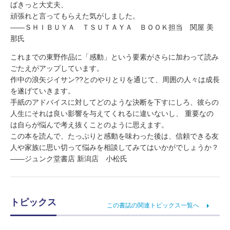
ばきっと大丈夫、
頑張れと言ってもらえた気がしました。
——ＳＨＩＢＵＹＡ ＴＳＵＴＡＹＡ ＢＯＯＫ担当 関屋 美
那氏
これまでの東野作品に「感動」という要素がさらに加わって読み
ごたえがアップしています。
作中の浪矢ジイサン??とのやりとりを通じて、周囲の人々は成長
を遂げていきます。
手紙のアドバイスに対してどのような決断を下すにしろ、彼らの
人生にそれは良い影響を与えてくれるに違いないし、 重要なの
は自らが悩んで考え抜くことのように思えます。
この本を読んで、たっぷりと感動を味わった後は、信頼できる友
人や家族に思い切って悩みを相談してみてはいかがでしょうか？
——ジュンク堂書店 新潟店 小松氏
トピックス
この書誌の関連トピックス一覧へ