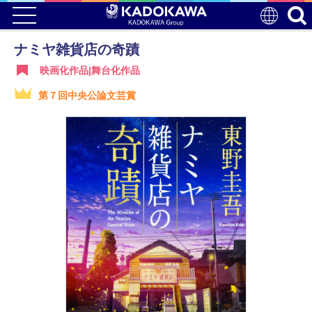
ナミヤ雑貨店の奇蹟
映画化作品|舞台化作品
第７回中央公論文芸賞