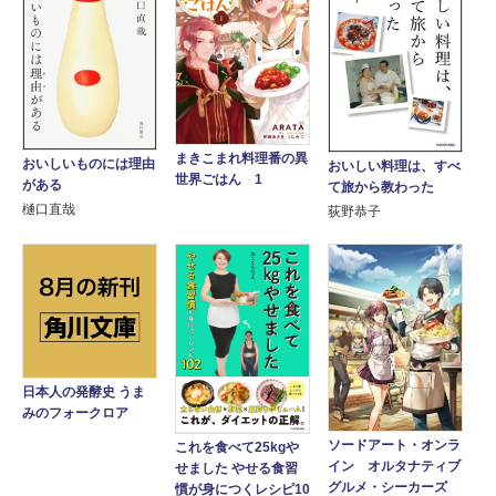
まきこまれ料理番の異
おいしいものには理由
おいしい料理は、すべ
世界ごはん 1
がある
て旅から教わった
樋口直哉
荻野恭子
日本人の発酵史 うま
みのフォークロア
ソードアート・オンラ
これを食べて25kgや
イン オルタナティブ
せました やせる食習
グルメ・シーカーズ
慣が身につくレシピ10