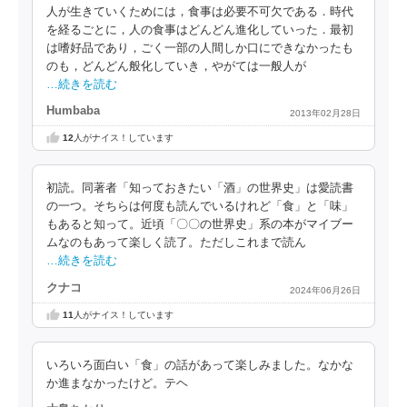
人が生きていくためには，食事は必要不可欠である．時代
を経るごとに，人の食事はどんどん進化していった．最初
は嗜好品であり，ごく一部の人間しか口にできなかったも
のも，どんどん般化していき，やがては一般人が
…続きを読む
Humbaba
2013年02月28日
12
人がナイス！しています
初読。同著者「知っておきたい「酒」の世界史」は愛読書
の一つ。そちらは何度も読んでいるけれど「食」と「味」
もあると知って。近頃「〇〇の世界史」系の本がマイブー
ムなのもあって楽しく読了。ただしこれまで読ん
…続きを読む
クナコ
2024年06月26日
11
人がナイス！しています
いろいろ面白い「食」の話があって楽しみました。なかな
か進まなかったけど。テヘ