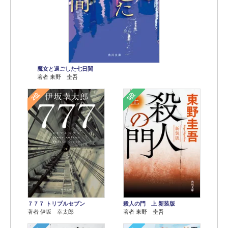
魔女と過ごした七日間
著者 東野 圭吾
2位
3位
７７７ トリプルセブン
殺人の門 上 新装版
著者 伊坂 幸太郎
著者 東野 圭吾