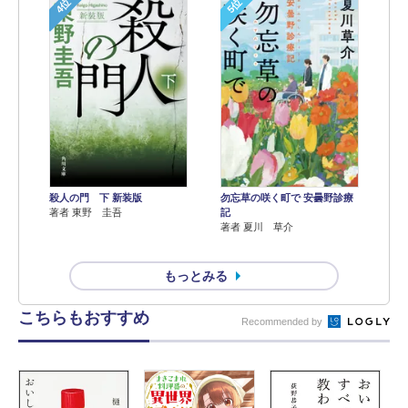
4位
5位
殺人の門 下 新装版
勿忘草の咲く町で 安曇野診療
著者 東野 圭吾
記
著者 夏川 草介
もっとみる
こちらもおすすめ
Recommended by