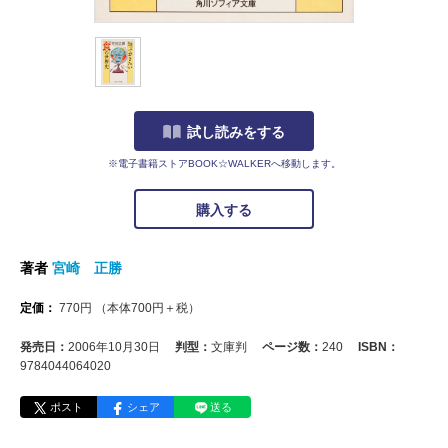
試し読みをする
※電子書籍ストアBOOK☆WALKERへ移動します。
購入する
著者
宮崎 正勝
定価：
770
円
（本体
700
円＋税）
発売日：
2006年10月30日
判型：
文庫判
ページ数：
240
ISBN：
9784044064020
ポスト
シェア
送る