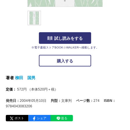
試し読みをする
※電子書籍ストアBOOK☆WALKERへ移動します。
購入する
著者
柳田 国男
定価：
572
円
（本体
520
円＋税）
発売日：
2004年05月10日
判型：
文庫判
ページ数：
274
ISBN：
9784043083206
ポスト
シェア
送る