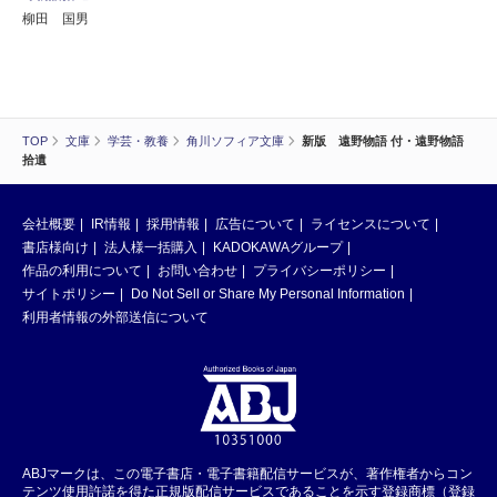
柳田 国男
TOP
文庫
学芸・教養
角川ソフィア文庫
新版 遠野物語 付・遠野物語
拾遺
会社概要
IR情報
採用情報
広告について
ライセンスについて
書店様向け
法人様一括購入
KADOKAWAグループ
作品の利用について
お問い合わせ
プライバシーポリシー
サイトポリシー
Do Not Sell or Share My Personal Information
利用者情報の外部送信について
ABJマークは、この電子書店・電子書籍配信サービスが、著作権者からコン
テンツ使用許諾を得た正規版配信サービスであることを示す登録商標（登録