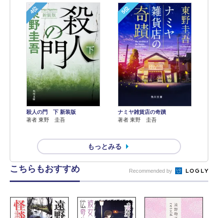
4位
5位
殺人の門 下 新装版
ナミヤ雑貨店の奇蹟
著者 東野 圭吾
著者 東野 圭吾
もっとみる
こちらもおすすめ
Recommended by