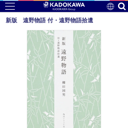
新版 遠野物語 付・遠野物語拾遺