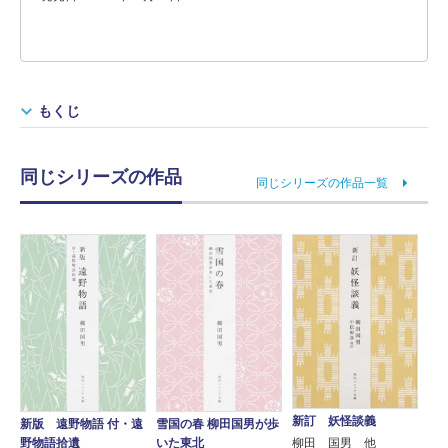
もくじ
同じシリーズの作品
同じシリーズの作品一覧
新訂 妖怪談義
新版 遠野物語 付・遠
雪国の春 柳田国男が歩
野物語拾遺
いた東北
柳田 国男 他