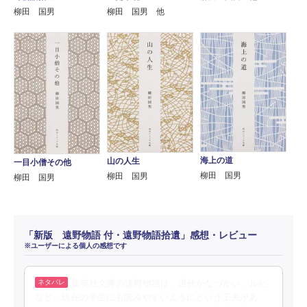
柳田 国男
柳田 国男 他
海上の道
山の人生
一目小僧その他
柳田 国男
柳田 国男
柳田 国男
「新版 遠野物語 付・遠野物語拾遺」感想・レビュー
※ユーザーによる個人の感想です
集英社文庫の遠野物語は、現代かなづかい、ルビ
など、現在の学生にも読みやすいようにという工夫があ