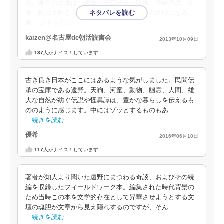
る。角川の新版は、初版：折口信夫、改版：大藤時彦、新
版：鶴見太郎と３種類の解説があり、理解の助けになる。
角
…続きを読む
kaizen@名古屋de朝活読書会
2013年10月09日
137
人がナイス！しています
古き良き日本がここにはあるような気がしました。民間伝
承の宝庫である遠野。天狗、河童、動物、幽霊、人間、雄
大な自然が紡ぐ伝説や怪異譚は、豊かな暮らしを伝えるも
ののように感じます。中にはゾッとするものもあ
…続きを読む
優希
2016年06月10日
117
人がナイス！しています
著者が知人より聞いた遠野にまつわる奇談、およびその続
編を収録したフィールドワーク本。編集された時代背景の
ため当時この本を文学的存在として昇華させようとする文
壇の魂胆が文章から見え隠れするのですが、そん
…続きを読む