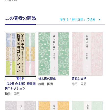
この著者の商品
著者名「柳田国男」で検索
桃太郎の誕生
昔話と文学
電子版
【19冊 合本版】柳田国
柳田 国男
柳田 国男
男コレクション
柳田 国男