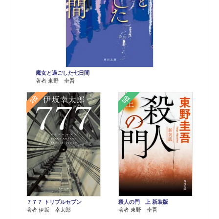
魔女と過ごした七日間
著者 東野 圭吾
2位
3位
７７７ トリプルセブン
殺人の門 上 新装版
著者 伊坂 幸太郎
著者 東野 圭吾