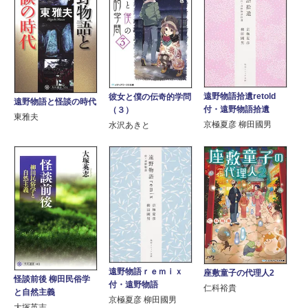
遠野物語拾遺retold
彼女と僕の伝奇的学問
遠野物語と怪談の時代
付・遠野物語拾遺
（３）
東雅夫
京極夏彦 柳田國男
水沢あきと
遠野物語ｒｅｍｉｘ
座敷童子の代理人2
怪談前後 柳田民俗学
付・遠野物語
仁科裕貴
と自然主義
京極夏彦 柳田國男
大塚英志