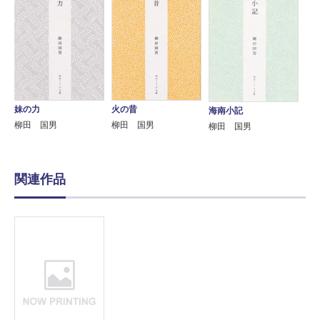
妹の力
火の昔
海南小記
柳田 国男
柳田 国男
柳田 国男
関連作品