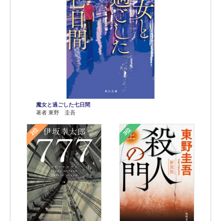
魔女と過ごした七日間
著者 東野 圭吾
2位
3位