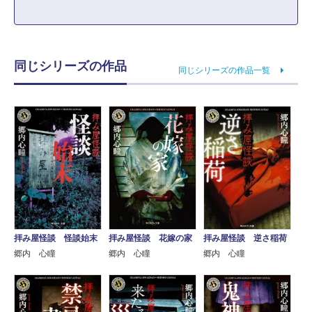
同じシリーズの作品
同じシリーズの作品一覧
拝み屋怪談 怪談始末
拝み屋怪談 花嫁の家
拝み屋怪談 逆さ稲荷
郷内 心瞳
郷内 心瞳
郷内 心瞳