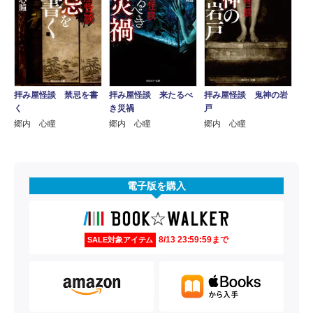
拝み屋怪談 禁忌を書
拝み屋怪談 来たるべ
拝み屋怪談 鬼神の岩
く
き災禍
戸
郷内 心瞳
郷内 心瞳
郷内 心瞳
電子版を購入
8/13 23:59:59まで
SALE対象アイテム