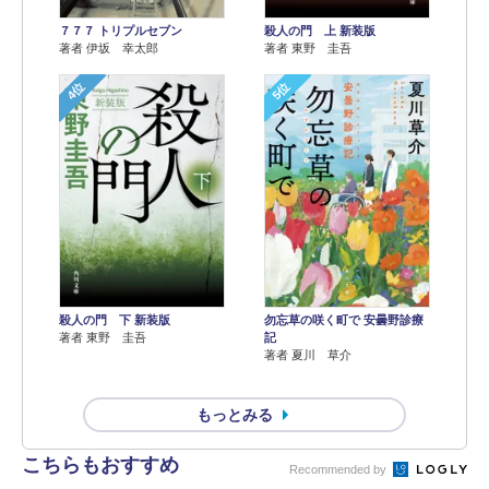
７７７ トリプルセブン
殺人の門 上 新装版
著者 伊坂 幸太郎
著者 東野 圭吾
4位
5位
殺人の門 下 新装版
勿忘草の咲く町で 安曇野診療
著者 東野 圭吾
記
著者 夏川 草介
もっとみる
こちらもおすすめ
Recommended by