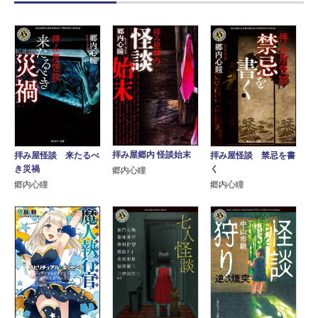
拝み屋郷内 怪談始末
拝み屋怪談 来たるべ
拝み屋怪談 禁忌を書
き災禍
く
郷内心瞳
郷内心瞳
郷内心瞳