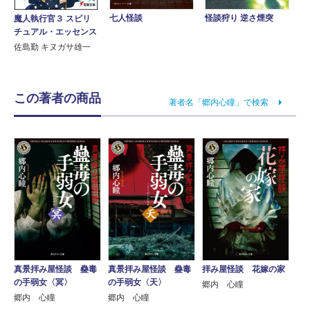
七人怪談
怪談狩り 逆さ煙突
魔人執行官３ スピリ
チュアル・エッセンス
佐島勤 キヌガサ雄一
この著者の商品
著者名「郷内心瞳」で検索
真景拝み屋怪談 蠱毒
拝み屋怪談 花嫁の家
真景拝み屋怪談 蠱毒
の手弱女〈冥〉
の手弱女〈天〉
郷内 心瞳
郷内 心瞳
郷内 心瞳