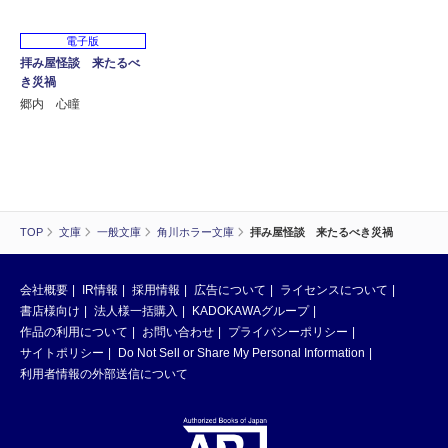
電子版
拝み屋怪談 来たるべ
き災禍
郷内 心瞳
TOP
文庫
一般文庫
角川ホラー文庫
拝み屋怪談 来たるべき災禍
会社概要
IR情報
採用情報
広告について
ライセンスについて
書店様向け
法人様一括購入
KADOKAWAグループ
作品の利用について
お問い合わせ
プライバシーポリシー
サイトポリシー
Do Not Sell or Share My Personal Information
利用者情報の外部送信について