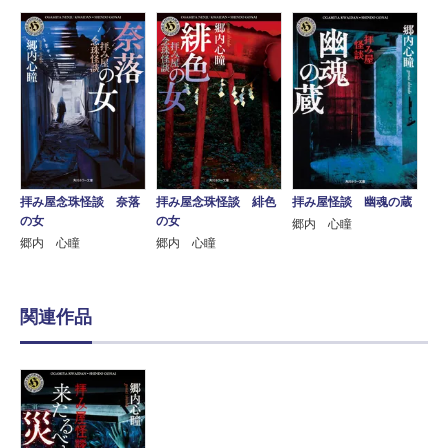
拝み屋念珠怪談 奈落
拝み屋念珠怪談 緋色
拝み屋怪談 幽魂の蔵
の女
の女
郷内 心瞳
郷内 心瞳
郷内 心瞳
関連作品