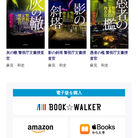
灰の轍 警視庁文書捜査
影の斜塔 警視庁文書捜
愚者の檻 警視庁文書捜
官
査官
査官
麻見 和史
麻見 和史
麻見 和史
電子版を購入