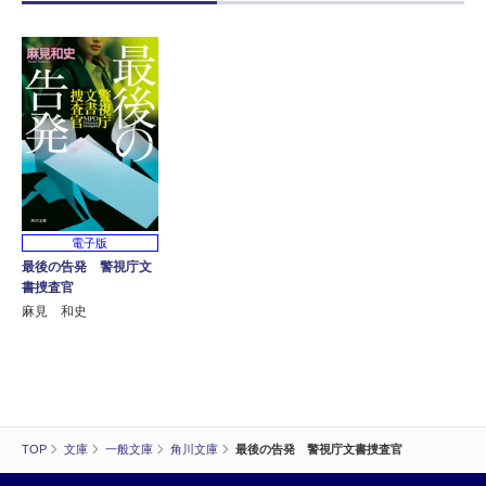
電子版
最後の告発 警視庁文
書捜査官
麻見 和史
TOP
文庫
一般文庫
角川文庫
最後の告発 警視庁文書捜査官