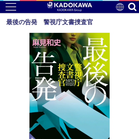
最後の告発 警視庁文書捜査官
電子版