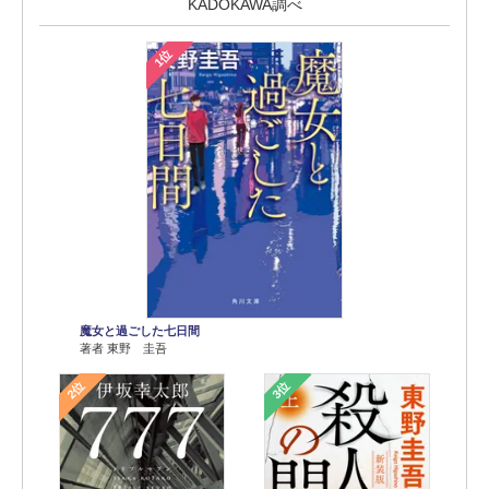
KADOKAWA調べ
1位
魔女と過ごした七日間
著者 東野 圭吾
2位
3位