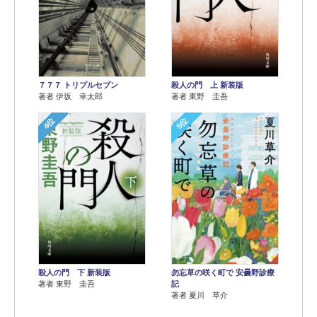
７７７ トリプルセブン
殺人の門 上 新装版
著者 伊坂 幸太郎
著者 東野 圭吾
4位
5位
殺人の門 下 新装版
勿忘草の咲く町で 安曇野診療
著者 東野 圭吾
記
著者 夏川 草介