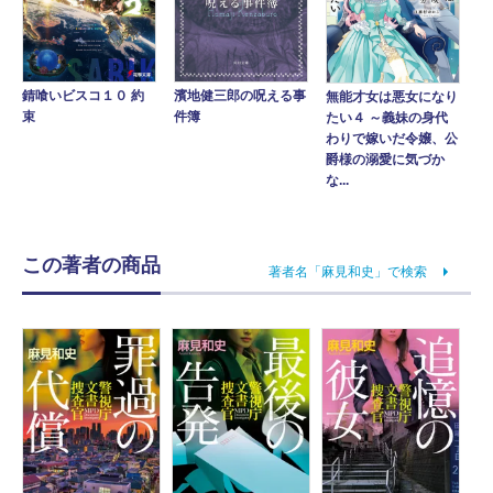
錆喰いビスコ１０ 約
濱地健三郎の呪える事
無能才女は悪女になり
束
件簿
たい４ ～義妹の身代
わりで嫁いだ令嬢、公
爵様の溺愛に気づか
な...
この著者の商品
著者名「麻見和史」で検索