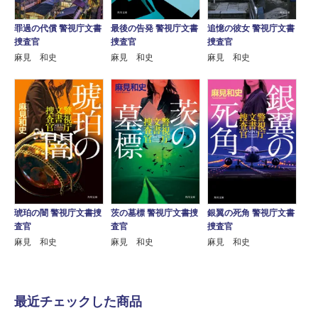
罪過の代償 警視庁文書
最後の告発 警視庁文書
追憶の彼女 警視庁文書
捜査官
捜査官
捜査官
麻見 和史
麻見 和史
麻見 和史
琥珀の闇 警視庁文書捜
茨の墓標 警視庁文書捜
銀翼の死角 警視庁文書
査官
査官
捜査官
麻見 和史
麻見 和史
麻見 和史
最近チェックした商品