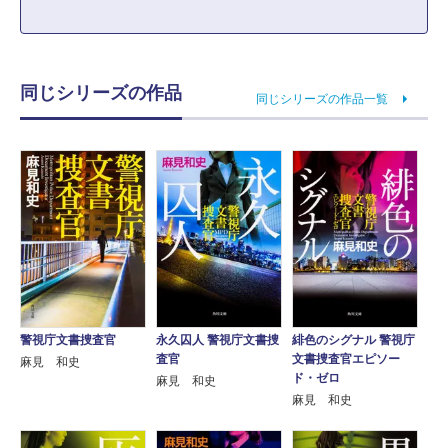
同じシリーズの作品
同じシリーズの作品一覧
警視庁文書捜査官
永久囚人 警視庁文書捜
緋色のシグナル 警視庁
査官
文書捜査官エピソー
麻見 和史
ド・ゼロ
麻見 和史
麻見 和史