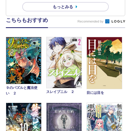
もっとみる
こちらもおすすめ
Recommended by
９のパズルと魔法使
スレイプニル ２
目には目を
い ２