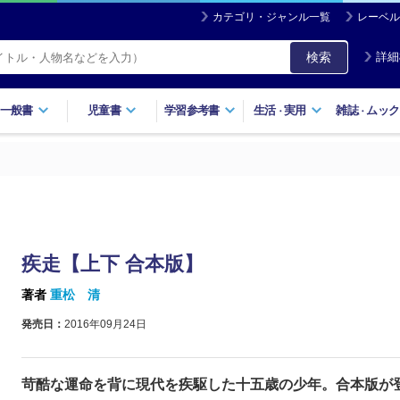
カテゴリ・ジャンル一覧
レーベル
検索
詳細
一般書
児童書
学習参考書
生活
実用
雑誌
ムック
・
・
疾走【上下 合本版】
著者
重松 清
発売日：
2016年09月24日
苛酷な運命を背に現代を疾駆した十五歳の少年。合本版が