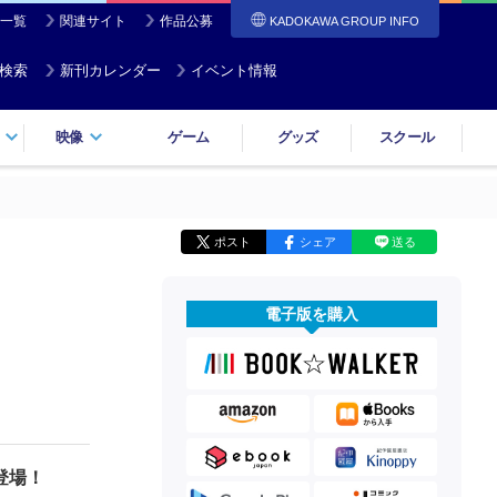
一覧
関連サイト
作品公募
KADOKAWA GROUP INFO
検索
新刊カレンダー
イベント情報
映像
ゲーム
グッズ
スクール
ポスト
シェア
送る
電子版を購入
登場！