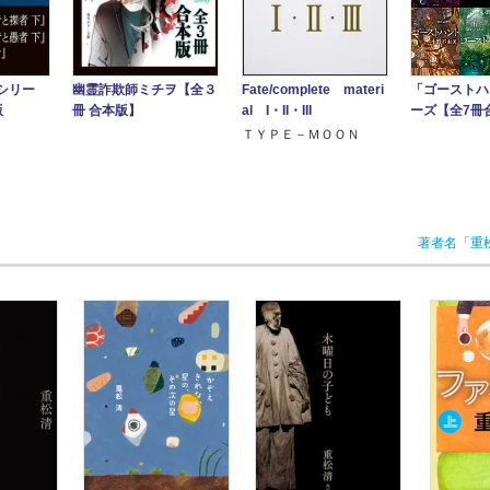
Fate/complete materi
シリー
幽霊詐欺師ミチヲ【全３
「ゴーストハ
al I・II・III
版
冊 合本版】
ーズ【全7冊
ＴＹＰＥ－ＭＯＯＮ
著者名「重