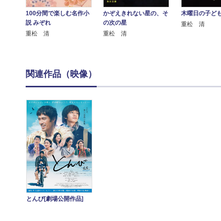
100分間で楽しむ名作小
かぞえきれない星の、そ
木曜日の子ど
説 みぞれ
の次の星
重松 清
重松 清
重松 清
関連作品（映像）
とんび[劇場公開作品]