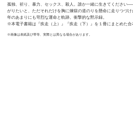
孤独、祈り、暴力、セックス、殺人。誰か一緒に生きてください―
がりたいと、ただそれだけを胸に煉獄の道のりを懸命に走りつづけ
年のあまりにも苛烈な運命と軌跡。衝撃的な黙示録。
※本電子書籍は『疾走（上）』『疾走（下）』を１冊にまとめた合
※画像は表紙及び帯等、実際とは異なる場合があります。