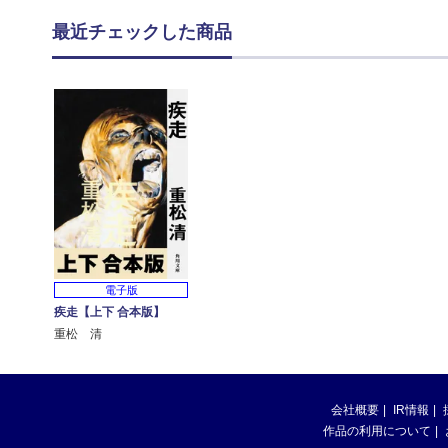
最近チェックした商品
電子版
疾走【上下 合本版】
重松 清
会社概要
IR情報
作品の利用について