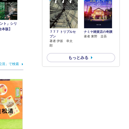
ント」シリ
合本版】
７７７ トリプルセ
ナミヤ雑貨店の奇蹟
ブン
著者 東野 圭吾
著者 伊坂 幸太
郎
もっとみる
松清」で検索