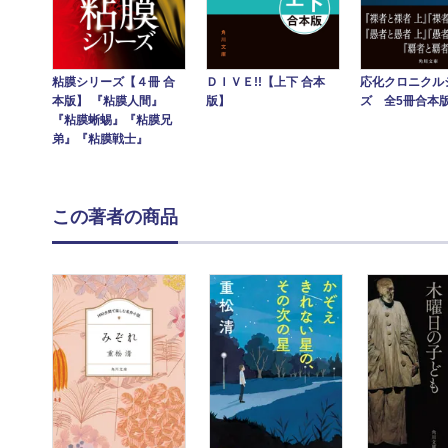
粘膜シリーズ【４冊 合
ＤＩＶＥ!!【上下 合本
応化クロニクル
本版】 『粘膜人間』
版】
ズ 全5冊合本
『粘膜蜥蜴』『粘膜兄
弟』『粘膜戦士』
この著者の商品