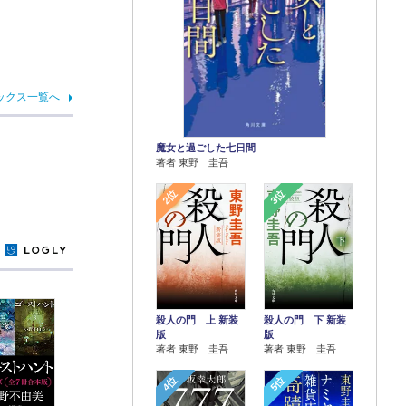
ックス一覧へ
魔女と過ごした七日間
著者 東野 圭吾
2位
3位
y
殺人の門 上 新装
殺人の門 下 新装
版
版
著者 東野 圭吾
著者 東野 圭吾
4位
5位