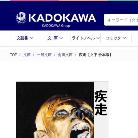
文芸書
文庫
ライトノベル
コミック
TOP
文庫
一般文庫
角川文庫
疾走【上下 合本版】