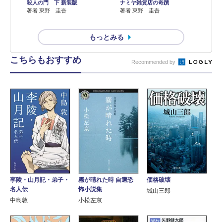
殺人の門 下 新装版
ナミヤ雑貨店の奇蹟
著者 東野 圭吾
著者 東野 圭吾
もっとみる
こちらもおすすめ
Recommended by
李陵・山月記・弟子・
霧が晴れた時 自選恐
価格破壊
名人伝
怖小説集
城山三郎
中島敦
小松左京