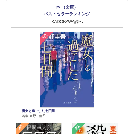
本 （文庫）
ベストセラーランキング
KADOKAWA調べ
1位
魔女と過ごした七日間
著者 東野 圭吾
2位
3位