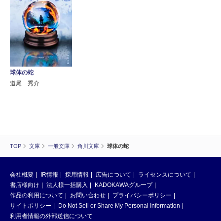
球体の蛇
道尾 秀介
TOP
文庫
一般文庫
角川文庫
球体の蛇
会社概要
IR情報
採用情報
広告について
ライセンスについて
書店様向け
法人様一括購入
KADOKAWAグループ
作品の利用について
お問い合わせ
プライバシーポリシー
サイトポリシー
Do Not Sell or Share My Personal Information
利用者情報の外部送信について