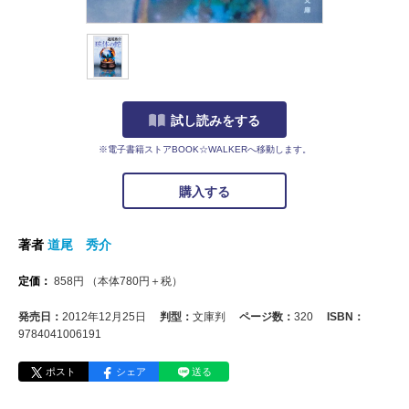
試し読みをする
※電子書籍ストアBOOK☆WALKERへ移動します。
購入する
著者
道尾 秀介
定価：
858
円
（本体
780
円＋税）
発売日：
2012年12月25日
判型：
文庫判
ページ数：
320
ISBN：
9784041006191
ポスト
シェア
送る