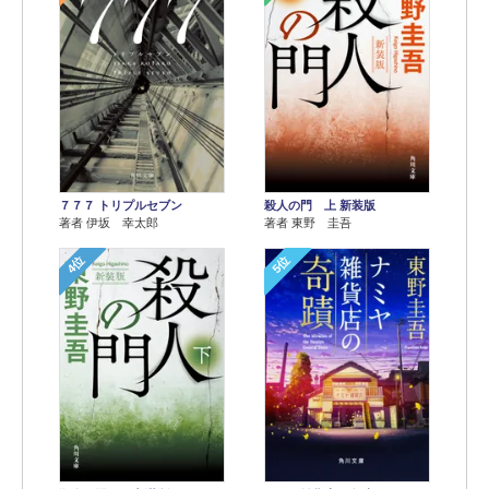
７７７ トリプルセブン
殺人の門 上 新装版
著者 伊坂 幸太郎
著者 東野 圭吾
4位
5位