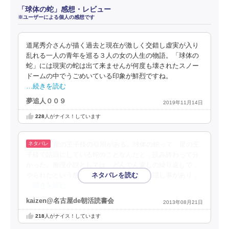
「球体の蛇」感想・レビュー
※ユーザーによる個人の感想です
道尾秀介さんが描く過去と現在が激しく交錯し虚実が入り
乱れる一人の青年を巡る３人の女の人生の物語。「球体の
蛇」には現実の蛇は出て来ませんが何度も壊されたスノー
ドームの中でうごめいている印象が鮮烈ですね。
…続きを読む
夢追人００９
2019年11月14日
228
人がナイス！しています
星の王子様の引用がある。球体の蛇って、星の王
子様で話題にしている蛇のことなんだと，読み終わって分
かった。推理小説としては，どんでん返しの繰り返しで，
やられたという感じ。当事者、一人一人に隠し事があり，
…続きを読む
kaizen@名古屋de朝活読書会
2013年08月21日
218
人がナイス！しています