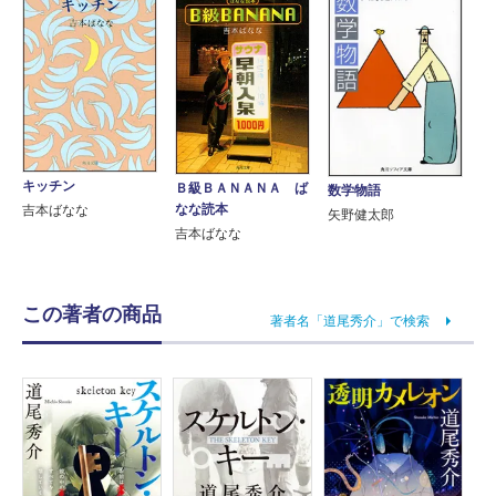
キッチン
Ｂ級ＢＡＮＡＮＡ ば
数学物語
なな読本
吉本ばなな
矢野健太郎
吉本ばなな
この著者の商品
著者名「道尾秀介」で検索