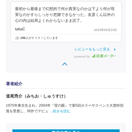
最初から最後まで幻想的で何が真実なのかは下より何が現
実なのかすらしっかり把握できなかった。友彦くん以外の
心の内は結局よくわからないまま読了。
takaC
2015年05月23日
196
人がナイス！しています
レビューをもっと見る
powered by
著者紹介
道尾秀介（みちお・しゅうすけ）
1975年東京生まれ。2004年『背の眼』で第5回ホラーサスペンス大賞特別
賞を受賞し、同作でデビュ
…続きを読む