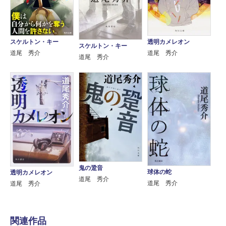
スケルトン・キー
透明カメレオン
スケルトン・キー
道尾 秀介
道尾 秀介
道尾 秀介
鬼の跫音
球体の蛇
透明カメレオン
道尾 秀介
道尾 秀介
道尾 秀介
関連作品