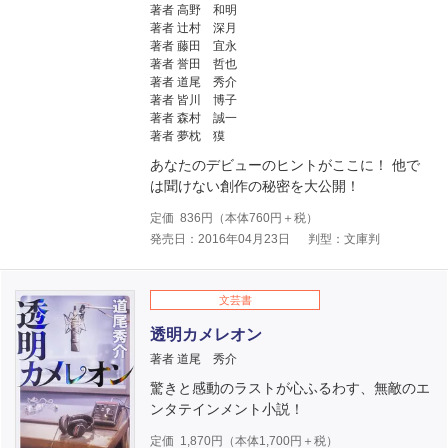
著者 高野 和明
著者 辻村 深月
著者 藤田 宜永
著者 誉田 哲也
著者 道尾 秀介
著者 皆川 博子
著者 森村 誠一
著者 夢枕 獏
あなたのデビューのヒントがここに！ 他で
は聞けない創作の秘密を大公開！
定価
836
円（本体
760
円＋税）
発売日：2016年04月23日
判型：文庫判
文芸書
透明カメレオン
著者 道尾 秀介
驚きと感動のラストが心ふるわす、無敵のエ
ンタテインメント小説！
定価
1,870
円（本体
1,700
円＋税）