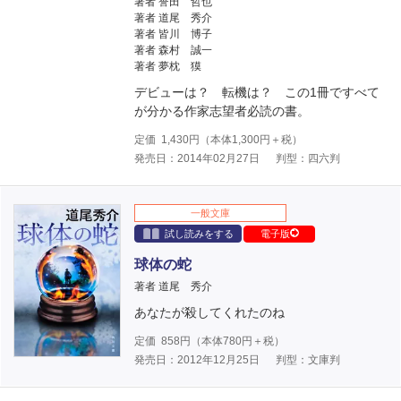
著者 誉田 哲也
著者 道尾 秀介
著者 皆川 博子
著者 森村 誠一
著者 夢枕 獏
デビューは？ 転機は？ この1冊ですべて
が分かる作家志望者必読の書。
定価
1,430
円（本体
1,300
円＋税）
発売日：2014年02月27日
判型：四六判
一般文庫
試し読みをする
電子版
球体の蛇
著者 道尾 秀介
あなたが殺してくれたのね
定価
858
円（本体
780
円＋税）
発売日：2012年12月25日
判型：文庫判