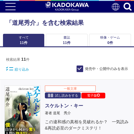
「道尾秀介」を含む検索結果
すべて
書誌
映像・ゲーム
11
件
11
件
0
件
11
検索結果
件
発売中・公開中のみを表示
絞り込み
一般文庫
試し読みをする
電子版
スケルトン・キー
著者 道尾 秀介
この違和感の真相を見破れるか？ 一気読み
&再読必至のダークミステリ！