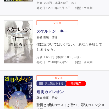
定価
704
円（本体
640
円＋税）
発売日：2021年06月15日
判型：文庫判
文芸書
スケルトン・キー
著者 道尾 秀介
僕に近づいてはいけない。 あなたを殺して
しまうから。
定価
1,650
円（本体
1,500
円＋税）
発売日：2018年07月27日
判型：四六判
一般文庫
試し読みをする
電子版
透明カメレオン
著者 道尾 秀介
驚愕と感涙のラストが待つ、最強のエンタメ