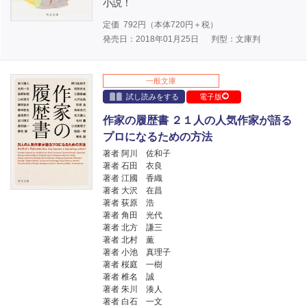
小説！
定価
792
円（本体
720
円＋税）
発売日：2018年01月25日
判型：文庫判
一般文庫
試し読みをする
電子版
作家の履歴書 ２１人の人気作家が語る
プロになるための方法
著者 阿川 佐和子
著者 石田 衣良
著者 江國 香織
著者 大沢 在昌
著者 荻原 浩
著者 角田 光代
著者 北方 謙三
著者 北村 薫
著者 小池 真理子
著者 桜庭 一樹
著者 椎名 誠
著者 朱川 湊人
著者 白石 一文