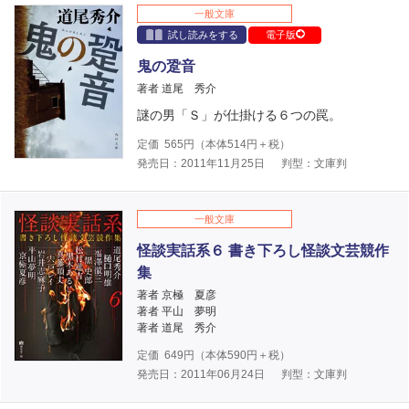
一般文庫
試し読みをする
電子版
鬼の跫音
著者 道尾 秀介
謎の男「Ｓ」が仕掛ける６つの罠。
定価
565
円（本体
514
円＋税）
発売日：2011年11月25日
判型：文庫判
一般文庫
怪談実話系６ 書き下ろし怪談文芸競作
集
著者 京極 夏彦
著者 平山 夢明
著者 道尾 秀介
定価
649
円（本体
590
円＋税）
発売日：2011年06月24日
判型：文庫判