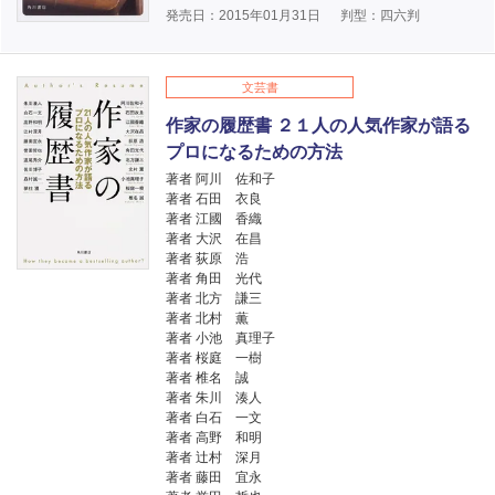
発売日：2015年01月31日
判型：四六判
文芸書
作家の履歴書 ２１人の人気作家が語る
プロになるための方法
著者 阿川 佐和子
著者 石田 衣良
著者 江國 香織
著者 大沢 在昌
著者 荻原 浩
著者 角田 光代
著者 北方 謙三
著者 北村 薫
著者 小池 真理子
著者 桜庭 一樹
著者 椎名 誠
著者 朱川 湊人
著者 白石 一文
著者 高野 和明
著者 辻村 深月
著者 藤田 宜永