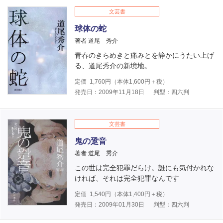
文芸書
球体の蛇
著者 道尾 秀介
青春のきらめきと痛みとを静かにうたい上げ
る、道尾秀介の新境地。
定価
1,760
円（本体
1,600
円＋税）
発売日：2009年11月18日
判型：四六判
文芸書
鬼の跫音
著者 道尾 秀介
この世は完全犯罪だらけ。誰にも気付かれな
ければ、それは完全犯罪なんです
定価
1,540
円（本体
1,400
円＋税）
発売日：2009年01月30日
判型：四六判