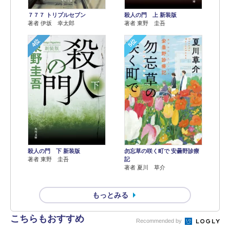
７７７ トリプルセブン
殺人の門 上 新装版
著者 伊坂 幸太郎
著者 東野 圭吾
4位
5位
殺人の門 下 新装版
勿忘草の咲く町で 安曇野診療
著者 東野 圭吾
記
著者 夏川 草介
もっとみる
こちらもおすすめ
Recommended by