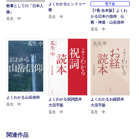
よくわかるヒンドゥー
電子版
教養としての「日本人
教
【7冊 合本版】よくわ
論」
かる日本の信仰 仏
瓜生 中
瓜生 中
教・神道・山岳信仰
瓜生 中
よくわかる山岳信仰
よくわかる祝詞読本
よくわかるお経読本
瓜生 中
大活字版
大活字版
瓜生 中
瓜生 中
関連作品