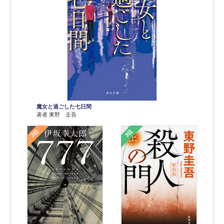
魔女と過ごした七日間
著者 東野 圭吾
2位
3位