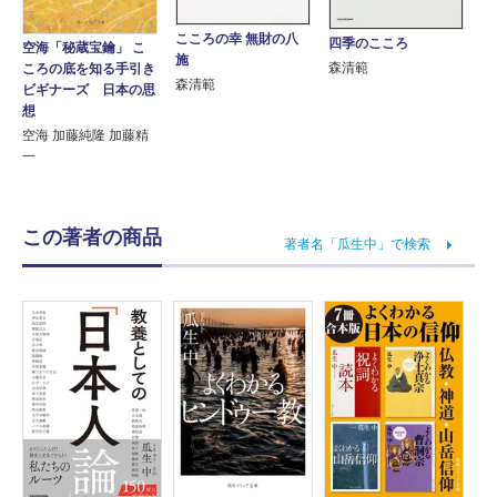
こころの幸 無財の八
四季のこころ
空海「秘蔵宝鑰」 こ
施
森清範
ころの底を知る手引き
森清範
ビギナーズ 日本の思
想
空海 加藤純隆 加藤精
一
この著者の商品
著者名「瓜生中」で検索