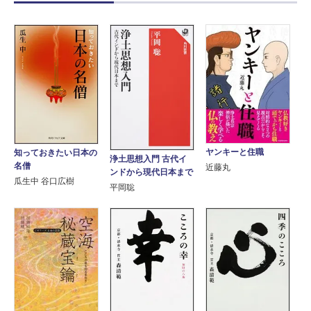
ヤンキーと住職
知っておきたい日本の
浄土思想入門 古代イ
名僧
近藤丸
ンドから現代日本まで
瓜生中 谷口広樹
平岡聡