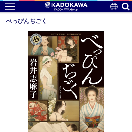
べっぴんぢごく