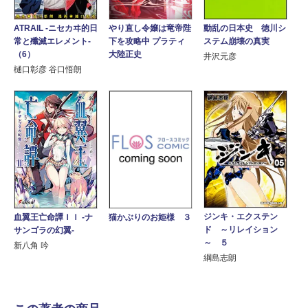
ATRAIL ‐ニセカヰ的日
動乱の日本史 徳川シ
やり直し令嬢は竜帝陛
常と殲滅エレメント‐
ステム崩壊の真実
下を攻略中 プラティ
（6）
大陸正史
井沢元彦
樋口彰彦 谷口悟朗
ジンキ・エクステン
血翼王亡命譚ＩＩ -ナ
猫かぶりのお姫様 ３
ド ～リレイション
サンゴラの幻翼-
～ ５
新八角 吟
綱島志朗