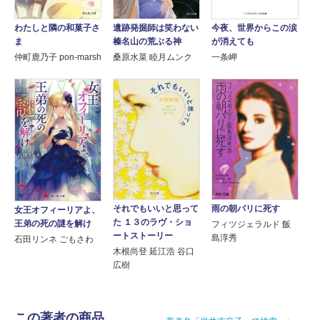
わたしと隣の和菓子さ
遺跡発掘師は笑わない
今夜、世界からこの涙
ま
榛名山の荒ぶる神
が消えても
仲町鹿乃子 pon-marsh
桑原水菜 睦月ムンク
一条岬
それでもいいと思って
雨の朝パリに死す
女王オフィーリアよ、
た １３のラヴ・ショ
王弟の死の謎を解け
フィツジェラルド 飯
ートストーリー
島淳秀
石田リンネ ごもさわ
木根尚登 延江浩 谷口
広樹
この著者の商品