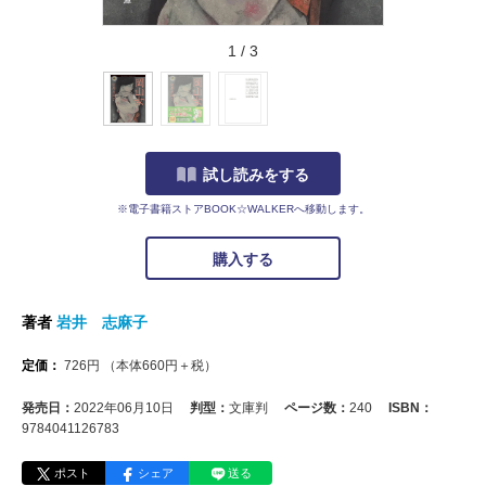
1
/
3
試し読みをする
※電子書籍ストアBOOK☆WALKERへ移動します。
購入する
著者
岩井 志麻子
定価：
726
円
（本体
660
円＋税）
発売日：
2022年06月10日
判型：
文庫判
ページ数：
240
ISBN：
9784041126783
ポスト
シェア
送る