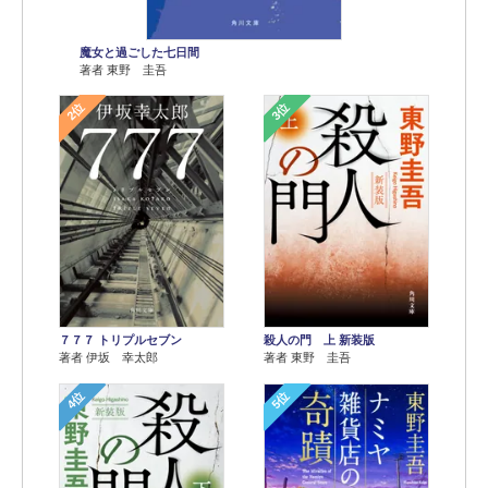
魔女と過ごした七日間
著者 東野 圭吾
2位
3位
７７７ トリプルセブン
殺人の門 上 新装版
著者 伊坂 幸太郎
著者 東野 圭吾
4位
5位