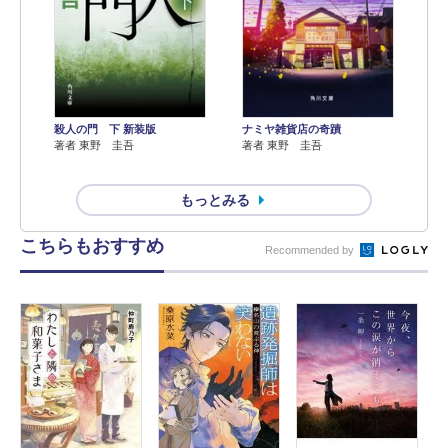
殺人の門 下 新装版
ナミヤ雑貨店の奇蹟
著者 東野 圭吾
著者 東野 圭吾
もっとみる
こちらもおすすめ
Recommended by