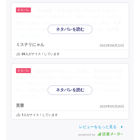
一度短編集で岩井志麻子氏の作品を読み面白かっ
たことが印象的で今作を見つけて購入。バラエティーでの
勇姿とは結びつかないくらいにきちんとした（失礼）作家
さんでありそのギャップが面白い。 個人的には、勧商場
…続きを読む
ミステリにゃん
2022年08月22日
20
人がナイス！しています
長編は初読の作家さん（短篇は「平成怪奇小説傑
作集」で読んだ記憶が）幻想ホラーかな。明治の岡山で妾
として囲われていたタミエはある日旦那に刀で切り付けら
れた。旦那は自害し、左目と美貌を失ったタミエは代わり
…続きを読む
芙蓉
2025年05月26日
7
人がナイス！しています
レビューをもっと見る
powered by