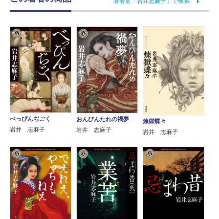
著者名「岩井志麻子」で検索
べっぴんぢごく
おんびんたれの禍夢
煉獄蝶々
岩井 志麻子
岩井 志麻子
岩井 志麻子