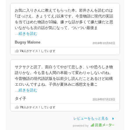
お気に入りさんに教えてもらった本。岩井さんを読むのは
｢ぼっけえ、きょうてえ｣以来です。今昔物語に現代の実話
を当てはめた物語が10編。嫌ァな話が多くて嫌だ嫌だと思
いながらも次の話が気になって、ついつい最後ま
…続きを読む
Bugsy Malone
2019年10月02日
74
人がナイス！しています
サクサクと読了。面白うてやがて悲しき、いや恐ろしき物
語りかな。今も昔も人間の本能って変わりゃしないのね。
今昔物語の現代語訳版を以前少し読んだことあるけど結構
エロいんですよね。子供が夏休みに感想文を書こ
…続きを読む
タイ子
2019年07月23日
70
人がナイス！しています
レビューをもっと見る
powered by