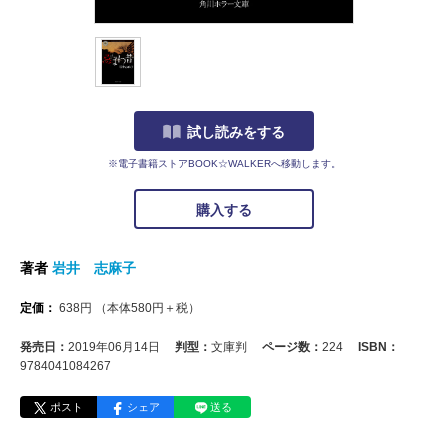
試し読みをする
※電子書籍ストアBOOK☆WALKERへ移動します。
購入する
著者
岩井 志麻子
定価：
638
円
（本体
580
円＋税）
発売日：
2019年06月14日
判型：
文庫判
ページ数：
224
ISBN：
9784041084267
ポスト
シェア
送る