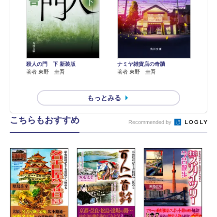
殺人の門 下 新装版
ナミヤ雑貨店の奇蹟
著者 東野 圭吾
著者 東野 圭吾
もっとみる
こちらもおすすめ
Recommended by