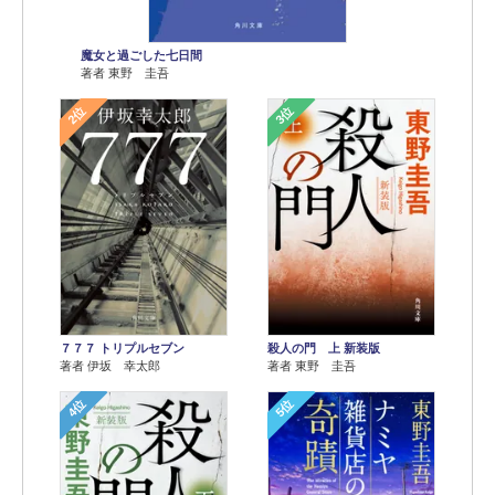
魔女と過ごした七日間
著者 東野 圭吾
2位
3位
７７７ トリプルセブン
殺人の門 上 新装版
著者 伊坂 幸太郎
著者 東野 圭吾
4位
5位