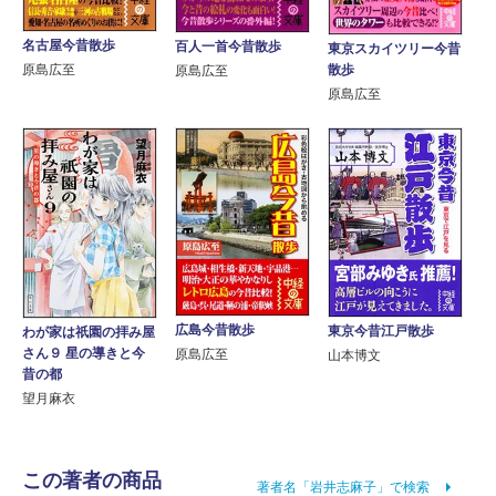
名古屋今昔散歩
百人一首今昔散歩
東京スカイツリー今昔
散歩
原島広至
原島広至
原島広至
広島今昔散歩
東京今昔江戸散歩
わが家は祇園の拝み屋
さん９ 星の導きと今
原島広至
山本博文
昔の都
望月麻衣
この著者の商品
著者名「岩井志麻子」で検索