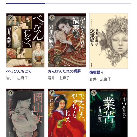
べっぴんぢごく
おんびんたれの禍夢
煉獄蝶々
岩井 志麻子
岩井 志麻子
岩井 志麻子