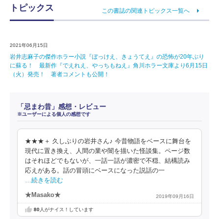
トピックス
この書誌の関連トピックス一覧へ
2021年06月15日
岩井志麻子の傑作ホラー小説『ぼっけえ、きょうてえ』の恐怖が20年ぶり
に蘇る！ 最新作『でえれえ、やっちもねえ』角川ホラー文庫より6月15日
（火）発売！ 著者コメントも公開！
「忌まわ昔」感想・レビュー
※ユーザーによる個人の感想です
★★★＋ 久しぶりの岩井さん♪ 今昔物語をベースに舞台を
現代に置き換え、人間の業や闇を描いた怪談集。ページ数
はそれほどでもないが、一話一話が濃密で不穏、結構読み
応えがある。話の冒頭にベースになった説話の一
…続きを読む
★Masako★
2019年09月16日
80
人がナイス！しています