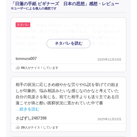
「日蓮の手紙 ビギナーズ 日本の思想」感想・レビュー
※ユーザーによる個人の感想です
「他者を批判ばかりして島流しになった悪い人」
小学生の時に抱いた日蓮への印象である。 日蓮が認めた手
紙を読み解くことで、そんな自身の固定観念は覆された。
知性に溢れていることは勿論、相手への配慮、時にはユ
…続きを読む
tonnura007
2025年12月10日
59
人がナイス！しています
相手の状況に応じきめ細やかな労りや仏説を挙げての励ま
しが印象的。悩み相談みたいな感じなのかなと考えていた
自分の気楽さを恥じる。宛てた相手よりも送り主である日
蓮こそが病と酷い困窮状況に置かれていた中で書
…続きを読む
さばずし2487398
2025年11月22日
29
人がナイス！しています