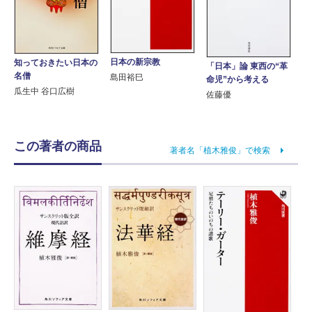
日本の新宗教
知っておきたい日本の
「日本」論 東西の“革
名僧
島田裕巳
命児”から考える
瓜生中 谷口広樹
佐藤優
この著者の商品
著者名「植木雅俊」で検索