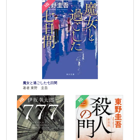
1位
魔女と過ごした七日間
著者 東野 圭吾
2位
3位