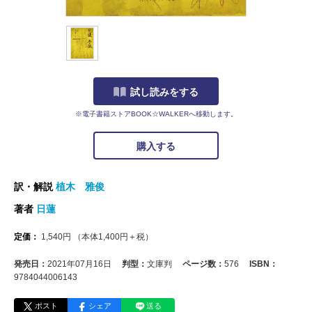
試し読みをする
※電子書籍ストアBOOK☆WALKERへ移動します。
購入する
訳・解説
植木 雅俊
著者
日蓮
定価：
1,540
円
（本体
1,400
円＋税）
発売日：
2021年07月16日
判型：
文庫判
ページ数：
576
ISBN：
9784044006143
ポスト
シェア
送る