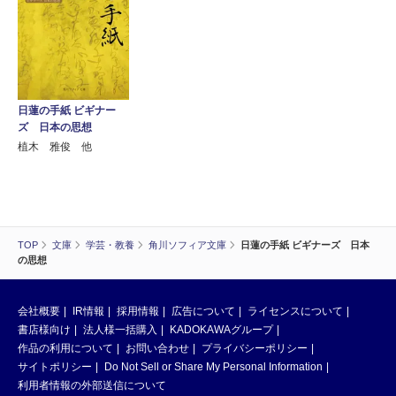
日蓮の手紙 ビギナー
ズ 日本の思想
植木 雅俊 他
TOP
文庫
学芸・教養
角川ソフィア文庫
日蓮の手紙 ビギナーズ 日本
の思想
会社概要
IR情報
採用情報
広告について
ライセンスについて
書店様向け
法人様一括購入
KADOKAWAグループ
作品の利用について
お問い合わせ
プライバシーポリシー
サイトポリシー
Do Not Sell or Share My Personal Information
利用者情報の外部送信について