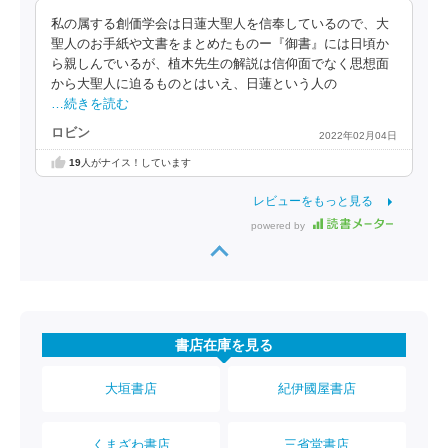
私の属する創価学会は日蓮大聖人を信奉しているので、大
聖人のお手紙や文書をまとめたものー『御書』には日頃か
ら親しんでいるが、植木先生の解説は信仰面でなく思想面
から大聖人に迫るものとはいえ、日蓮という人の
…続きを読む
ロビン
2022年02月04日
19
人がナイス！しています
レビューをもっと見る
powered by
書店在庫を見る
大垣書店
紀伊國屋書店
くまざわ書店
三省堂書店