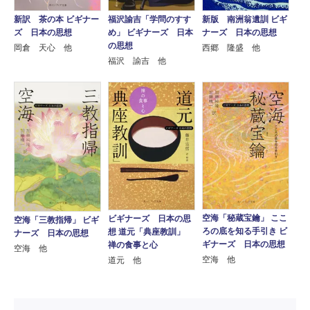
新訳 茶の本 ビギナー
福沢諭吉「学問のすす
新版 南洲翁遺訓 ビギ
ズ 日本の思想
め」 ビギナーズ 日本
ナーズ 日本の思想
の思想
岡倉 天心 他
西郷 隆盛 他
福沢 諭吉 他
空海「秘蔵宝鑰」 ここ
ビギナーズ 日本の思
空海「三教指帰」 ビギ
ろの底を知る手引き ビ
想 道元「典座教訓」
ナーズ 日本の思想
ギナーズ 日本の思想
禅の食事と心
空海 他
空海 他
道元 他