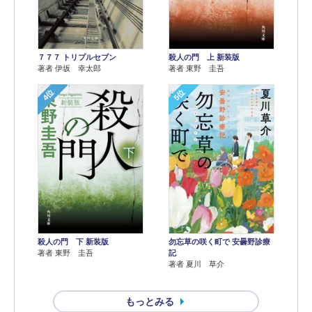
７７７ トリプルセブン
殺人の門 上 新装版
著者 伊坂 幸太郎
著者 東野 圭吾
4位
5位
殺人の門 下 新装版
勿忘草の咲く町で 安曇野診療
著者 東野 圭吾
記
著者 夏川 草介
もっとみる