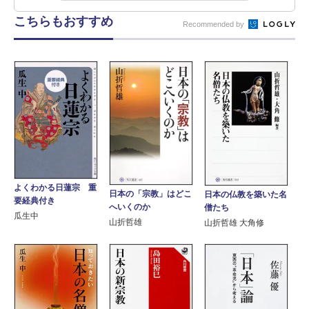
こちらもおすすめ
Recommended by
よくわかる日蓮宗 重
日本の「宗教」はどこ
日本の仏教を築いた名
要経典付き
へいくのか
僧たち
瓜生中
山折哲雄
山折哲雄 大角修