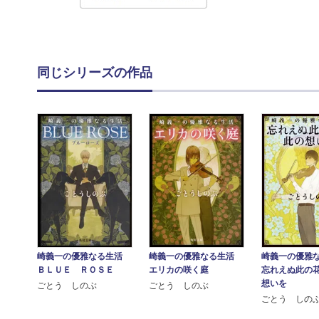
同じシリーズの作品
崎義一の優雅なる生活
崎義一の優雅なる生活
崎義一の優雅
ＢＬＵＥ ＲＯＳＥ
エリカの咲く庭
忘れえぬ此の
想いを
ごとう しのぶ
ごとう しのぶ
ごとう しの