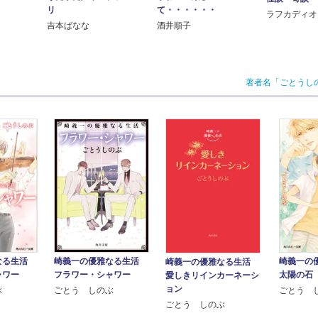
リ
て・・・・・・
ラフカディオ
吉本ばなな
酒井順子
著者名「ごとうし
なる生活
崎義一の優雅なる生活
崎義一の
崎義一の優雅なる生活
ャワー
フラワー・シャワー
太陽の石
愛しきリインカーネーシ
ョン
ぶ
ごとう しのぶ
ごとう 
ごとう しのぶ