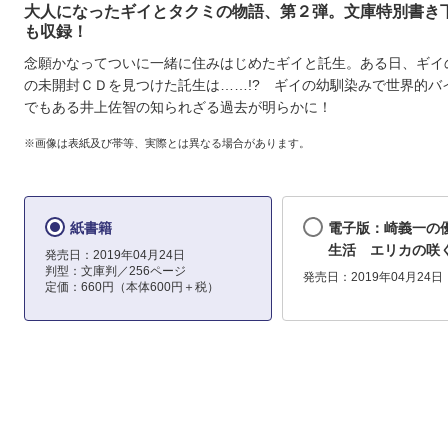
大人になったギイとタクミの物語、第２弾。文庫特別書き
も収録！
念願かなってついに一緒に住みはじめたギイと託生。ある日、ギイ
の未開封ＣＤを見つけた託生は……!? ギイの幼馴染みで世界的バ
でもある井上佐智の知られざる過去が明らかに！
※画像は表紙及び帯等、実際とは異なる場合があります。
紙書籍
電子版：崎義一の
生活 エリカの咲
発売日：2019年04月24日
判型：文庫判／256ページ
発売日：2019年04月24日
定価：660円（本体600円＋税）