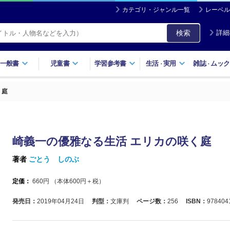
カテゴリ・ジャンル一覧
レーベル
検索
詳細
一般書
児童書
学習参考書
生活
実用
雑誌
ムック
・
・
く庭
崎義一の優雅なる生活 エリカの咲く庭
著者
ごとう しのぶ
定価：
660
円 （本体
600
円＋税）
発売日：
2019年04月24日
判型：
文庫判
ページ数：
256
ISBN：
978404