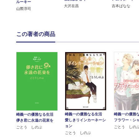
ルーキー
大沢在昌
吉本ばなな
山際淳司
この著者の商品
崎義一の優雅
崎義一の優雅なる生活
崎義一の優雅なる生活
フラワー・シ
愛しきリインカーネーシ
儚き君に永遠の花束を
ョン
ごとう しの
ごとう しのぶ
ごとう しのぶ