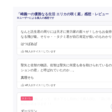
「崎義一の優雅なる生活 エリカの咲く庭」感想・レビュー
※ユーザーによる個人の感想です
なんと託生君の周りには天才に努力家の面々が！しかもお金持ち
なる飛び級。そりゃ・・タクミ君が自己肯定が低いのもわかります
はつばあば
51
人がナイス！しています
聖矢と佐智の物語。佐智は聖矢に何度も命を助けられているの
ションの君」と呼ばれていたのか…。
真理そら
47
人がナイス！しています
例によって、書き下ろし目的にて購入(笑)。「凪に吹
期待が高まります！!
ダージリン