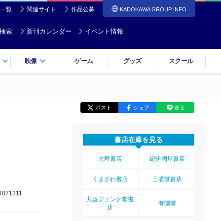
一覧
関連サイト
作品公募
KADOKAWA GROUP INFO
検索
新刊カレンダー
イベント情報
映像
ゲーム
グッズ
スクール
ポスト
シェア
送る
書店在庫を見る
大垣書店
紀伊國屋書店
くまざわ書店
三省堂書店
1071311
丸善ジュンク堂書
有隣堂
店