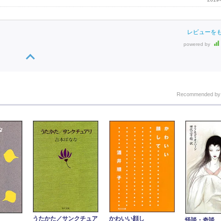
レビューを
powered by
Recommended b
うたかた／サンクチュア
かわいい顔し
怪談・奇談