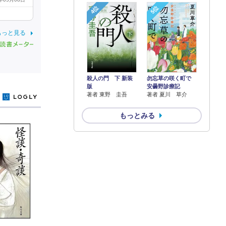
4位
5位
もっと見る
殺人の門 下 新装
勿忘草の咲く町で
版
安曇野診療記
著者 東野 圭吾
著者 夏川 草介
y
もっとみる