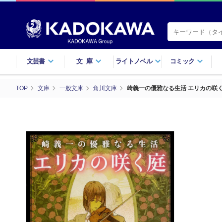
文芸書
文庫
ライトノベル
コミック
TOP
文庫
一般文庫
角川文庫
崎義一の優雅なる生活 エリカの咲