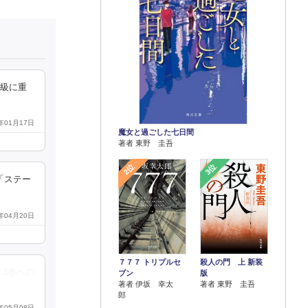
び級に重
3年01月17日
魔女と過ごした七日間
著者 東野 圭吾
2位
3位
「ステー
4年04月20日
７７７ トリプルセ
殺人の門 上 新装
に3巻への
ブン
版
著者 伊坂 幸太
著者 東野 圭吾
郎
9年05月08日