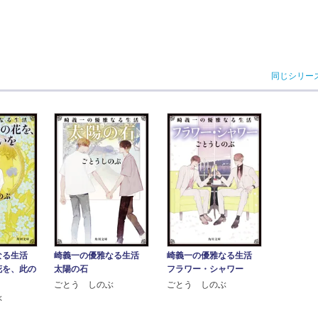
同じシリー
なる生活
崎義一の優雅なる生活
崎義一の優雅なる生活
花を、此の
太陽の石
フラワー・シャワー
ごとう しのぶ
ごとう しのぶ
ぶ