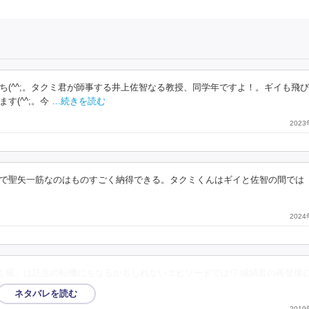
(^^;。タクミ君が師事する井上佐智なる教授、同学年ですよ！。ギイも飛
(^^;。今
…続きを読む
202
で聖矢一筋なのはものすごく納得できる。タクミくんはギイと佐智の間では
202
く風」は託生の転機にもなるかもしれないエピソードでは!? 城縞君の再登場
201