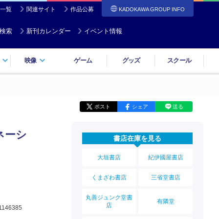
一覧
関連サイト
作品公募
KADOKAWA GROUP INFO
検索
新刊カレンダー
イベント情報
映像
ゲーム
グッズ
スクール
ポスト
シェア
送る
ネーシ
書店在庫を見る
大垣書店
紀伊國屋書店
くまざわ書店
三省堂書店
丸善ジュンク堂書
有隣堂
店
1146385