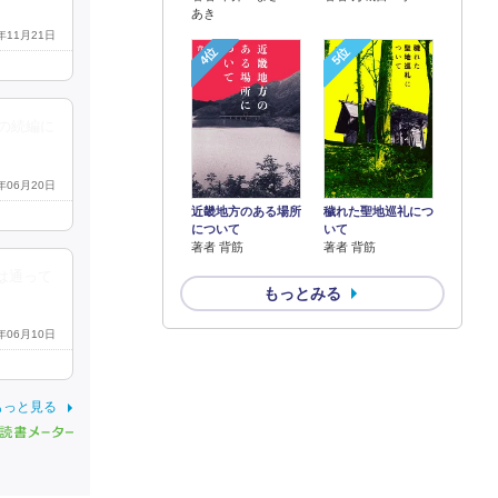
あき
4年11月21日
4位
5位
の続編に
4年06月20日
近畿地方のある場所
穢れた聖地巡礼につ
について
いて
著者 背筋
著者 背筋
は通って
もっとみる
4年06月10日
もっと見る