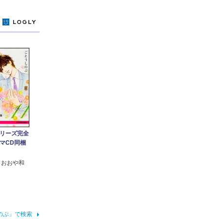
y
リーズ完全
マCD同梱
 おおや和
のぶ」で検索