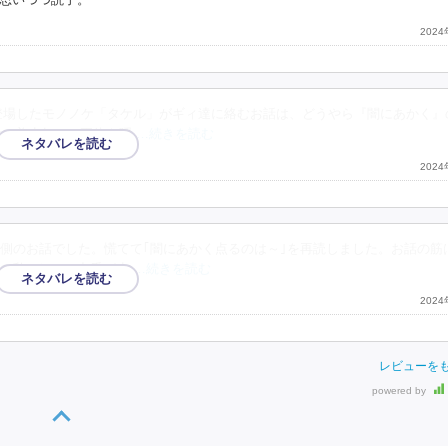
202
登場したモノノケ「タケル」がギィ達に絡むお話は、どうやら『闇にあかく』
幸の美少年と、正体を隠
…続きを読む
202
側のお話でした。慌てて｢闇にあかく点るのは～｣を再読しました。お話の筋
の私としては出番が少
…続きを読む
202
レビューを
powered by