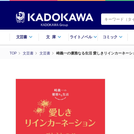
文芸書
文庫
ライトノベル
コミック
TOP
文芸書
文芸書
崎義一の優雅なる生活 愛しきリインカーネーシ