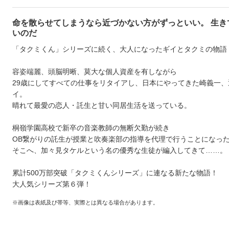
命を散らせてしまうなら近づかない方がずっといい。 生き
いのだ
「タクミくん」シリーズに続く、大人になったギイとタクミの物語
容姿端麗、頭脳明晰、莫大な個人資産を有しながら
29歳にしてすべての仕事をリタイアし、日本にやってきた崎義一、
イ。
晴れて最愛の恋人・託生と甘い同居生活を送っている。
桐嶺学園高校で新卒の音楽教師の無断欠勤が続き
OB繋がりの託生が授業と吹奏楽部の指導を代理で行うことになっ
そこへ、加々見タケルという名の優秀な生徒が編入してきて……。
累計500万部突破「タクミくんシリーズ」に連なる新たな物語！
大人気シリーズ第６弾！
※画像は表紙及び帯等、実際とは異なる場合があります。