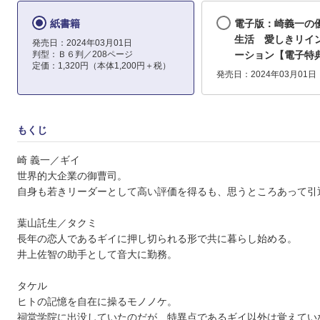
紙書籍
電子版：崎義一の
生活 愛しきリイ
発売日：2024年03月01日
判型：Ｂ６判／208ページ
ーション【電子特
定価：1,320円（本体1,200円＋税）
発売日：2024年03月01日
もくじ
崎 義一／ギイ
世界的大企業の御曹司。
自身も若きリーダーとして高い評価を得るも、思うところあって引
葉山託生／タクミ
長年の恋人であるギイに押し切られる形で共に暮らし始める。
井上佐智の助手として音大に勤務。
タケル
ヒトの記憶を自在に操るモノノケ。
祠堂学院に出没していたのだが、特異点であるギイ以外は覚えてい