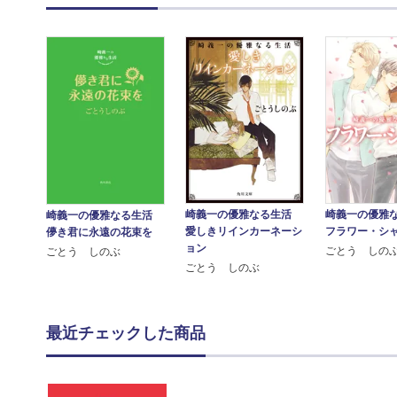
崎義一の優雅
崎義一の優雅なる生活
崎義一の優雅なる生活
フラワー・シ
愛しきリインカーネーシ
儚き君に永遠の花束を
ョン
ごとう しの
ごとう しのぶ
ごとう しのぶ
最近チェックした商品