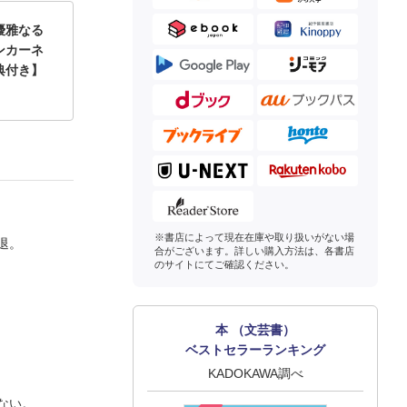
優雅なる
ンカーネ
典付き】
※書店によって現在在庫や取り扱いがない場
退。
合がございます。詳しい購入方法は、各書店
のサイトにてご確認ください。
本 （文芸書）
ベストセラーランキング
KADOKAWA調べ
ない。