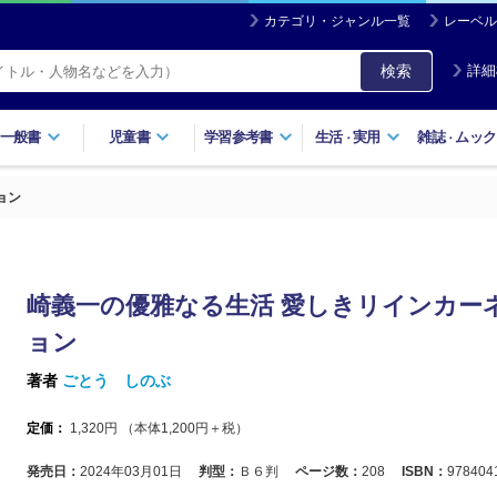
カテゴリ・ジャンル一覧
レーベル
検索
詳細
一般書
児童書
学習参考書
生活
実用
雑誌
ムック
・
・
ョン
崎義一の優雅なる生活 愛しきリインカー
ョン
著者
ごとう しのぶ
定価：
1,320
円 （本体
1,200
円＋税）
発売日：
2024年03月01日
判型：
Ｂ６判
ページ数：
208
ISBN：
978404