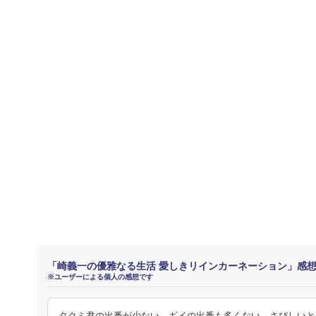
「崎義一の優雅なる生活 愛しきリインカーネーション」感
※ユーザーによる個人の感想です
タクミ君の出番が少ない、ギイの出番も多くない、さびしいと