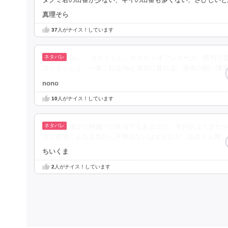
真理そら
37
人がナイス！しています
BL。「タクミくん」のスピンオフシリーズ。既刊で
当たるらしく、一体これは?wと途方に暮れる。身体の弱い薄
nono
10
人がナイス！しています
確かに崎義一の生活でもあるけど、半分以上？タケル
るし赤池くんも元気だし不満はないはずだけど、託生くん推し
ちいくま
2
人がナイス！しています