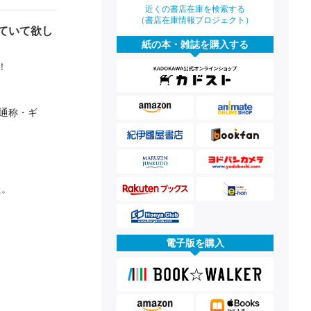
近くの書店在庫を検索する
（書店在庫情報プロジェクト）
ていて欲し
紙の本・雑誌を購入する
！
通称・ギ
た。
電子版を購入