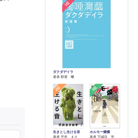
1位
ダクダデイラ
著者 餅屋 蛾
2位
3位
生きとし生ける音
ホルモー燦燦
著者 平井 まさ
著者 万城目 学