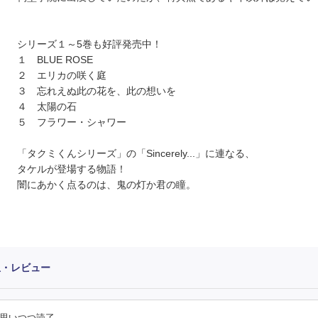
シリーズ１～5巻も好評発売中！
１ BLUE ROSE
２ エリカの咲く庭
３ 忘れえぬ此の花を、此の想いを
４ 太陽の石
５ フラワー・シャワー
「タクミくんシリーズ」の「Sincerely...」に連なる、
タケルが登場する物語！
闇にあかく点るのは、鬼の灯か君の瞳。
想・レビュー
思いつつ読了。