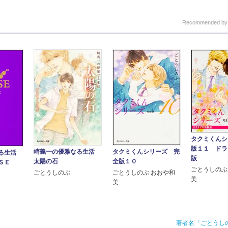
Recommended b
タクミくんシ
版１１ ドラ
崎義一の優雅なる生活
タクミくんシリーズ 完
る生活
版
太陽の石
全版１０
ＳＥ
ごとうしのぶ
ごとうしのぶ
ごとうしのぶ おおや和
美
美
著者名「ごとうし