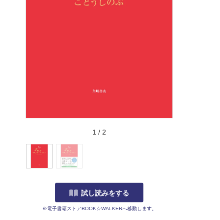
1
/
2
試し読みをする
※電子書籍ストアBOOK☆WALKERへ移動します。