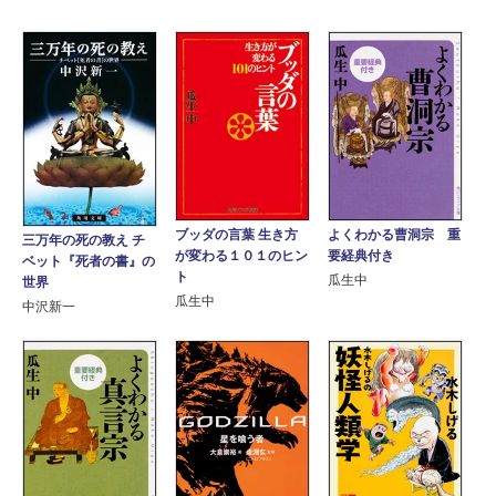
ブッダの言葉 生き方
よくわかる曹洞宗 重
三万年の死の教え チ
が変わる１０１のヒン
要経典付き
ベット『死者の書』の
ト
瓜生中
世界
瓜生中
中沢新一