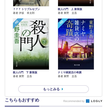
７７７ トリプルセブン
殺人の門 上 新装版
著者 伊坂 幸太郎
著者 東野 圭吾
4位
5位
殺人の門 下 新装版
ナミヤ雑貨店の奇蹟
著者 東野 圭吾
著者 東野 圭吾
もっとみる
こちらもおすすめ
Recommended by