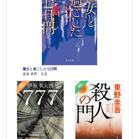
魔女と過ごした七日間
著者 東野 圭吾
2位
3位