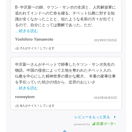
B- 中沢新一の師、ケツン・サンポの生涯と、人民解放軍に
追われてインドへの亡命を綴る。チベット仏教に対する知
識が全くなかったことと、似たような名前の方々が出てく
るので、自分にとっては難解であった。ただ、
…続きを読む
Yoshihiro Yamamoto
2015年07月05日
7
人がナイス！しています
中沢新一さんがチベットで師事したケツン・サンポ先生の
物語。中国の侵攻によって土地を奪われたチベット人の、
仏教を中心にした精神世界の豊かな断片。 羊番の家事仕事
を手伝っていた幼少の頃から、近所のおじいさ
…続きを読む
rooneytom
2015年06月02日
6
人がナイス！しています
レビューをもっと見る
powered by