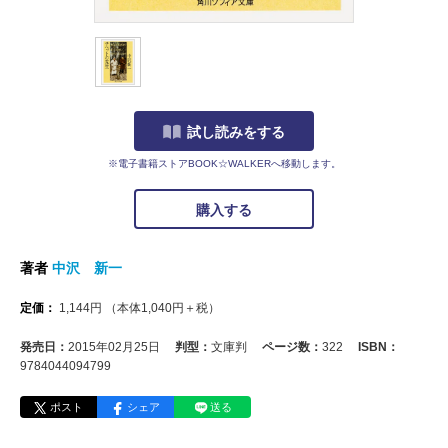
試し読みをする
※電子書籍ストアBOOK☆WALKERへ移動します。
購入する
著者
中沢 新一
定価：
1,144
円
（本体
1,040
円＋税）
発売日：
2015年02月25日
判型：
文庫判
ページ数：
322
ISBN：
9784044094799
ポスト
シェア
送る