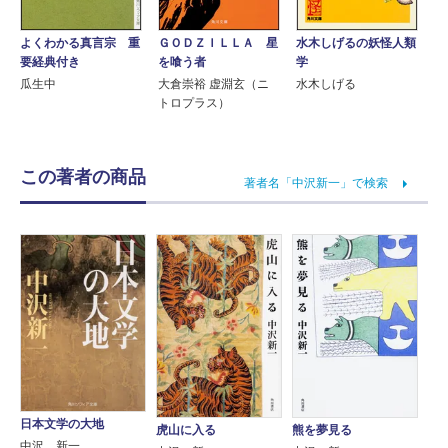
よくわかる真言宗 重
ＧＯＤＺＩＬＬＡ 星
水木しげるの妖怪人類
要経典付き
を喰う者
学
瓜生中
大倉崇裕 虚淵玄（ニ
水木しげる
トロプラス）
この著者の商品
著者名「中沢新一」で検索
日本文学の大地
虎山に入る
熊を夢見る
中沢 新一