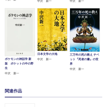
中沢 新一
中沢 新一
日本文学の大地
三万年の死の教え チベ
ポケモンの神話学 新
ット『死者の書』の世
中沢 新一
版 ポケットの中の野
界
生
中沢 新一
中沢 新一
関連作品