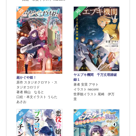
2位
3位
ヤエブキ機関 千万丈塔踏破
超かぐや姫！
録１
原作 スタジオクロマト・ス
著者 安里 アサト
タジオコロリド
イラスト necomi
著者 桐山 なると
世界観イラスト 尾崎 伊万
口絵・本文イラスト うらた
里
あさお
4位
5位