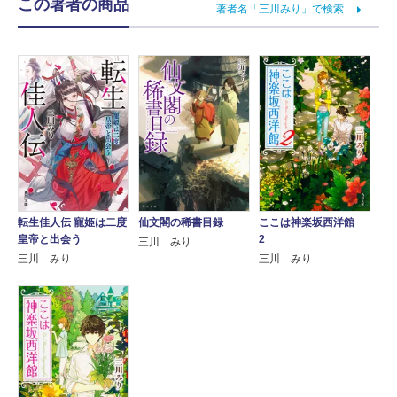
この著者の商品
著者名「三川みり」で検索
転生佳人伝 寵姫は二度
仙文閣の稀書目録
ここは神楽坂西洋館
皇帝と出会う
2
三川 みり
三川 みり
三川 みり