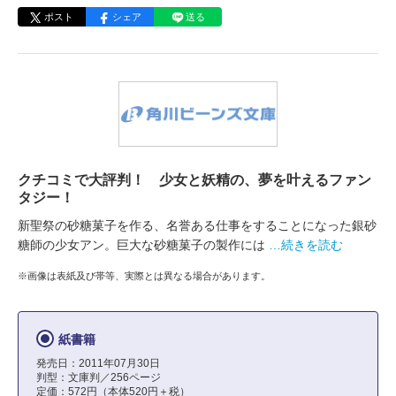
ポスト
シェア
送る
クチコミで大評判！ 少女と妖精の、夢を叶えるファン
タジー！
新聖祭の砂糖菓子を作る、名誉ある仕事をすることになった銀砂
糖師の少女アン。巨大な砂糖菓子の製作には
…続きを読む
※画像は表紙及び帯等、実際とは異なる場合があります。
紙書籍
発売日：2011年07月30日
判型：文庫判／256ページ
定価：572円（本体520円＋税）