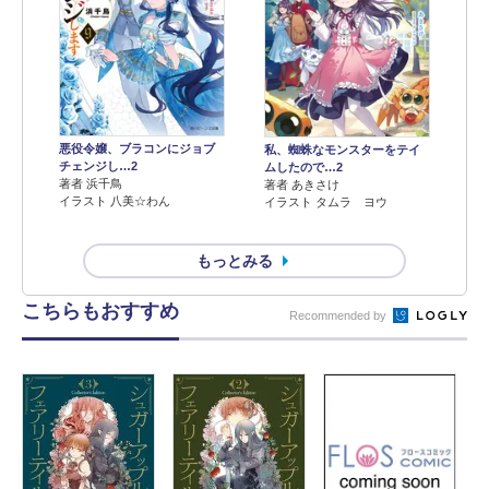
悪役令嬢、ブラコンにジョブ
私、蜘蛛なモンスターをテイ
チェンジし…2
ムしたので…2
著者 浜千鳥
著者 あきさけ
イラスト 八美☆わん
イラスト タムラ ヨウ
もっとみる
こちらもおすすめ
Recommended by