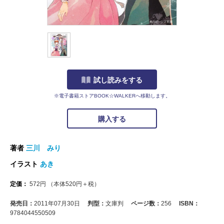
試し読みをする
※電子書籍ストアBOOK☆WALKERへ移動します。
購入する
著者
三川 みり
イラスト
あき
定価：
572
円
（本体
520
円＋税）
発売日：
2011年07月30日
判型：
文庫判
ページ数：
256
ISBN：
9784044550509