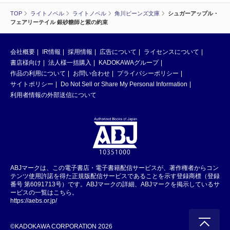
TOP
ライトノベル
ライトノベル
角川ビーンズ文庫
シュガーアップル・
フェアリーテイル 銀砂糖師と紫の約束
会社概要
IR情報
採用情報
広告について
ライセンスについて
書店様向け
法人様一括購入
KADOKAWAグループ
作品の利用について
お問い合わせ
プライバシーポリシー
サイトポリシー
Do Not Sell or Share My Personal Information
利用者情報の外部送信について
ABJマークは、この電子書店・電子書籍配信サービスが、著作権者からコン
テンツ使用許諾を得た正規版配信サービスであることを示す登録商標（登録
番号 第6091713号）です。ABJマークの詳細、ABJマークを掲示しているサ
ービスの一覧はこちら。
https://aebs.or.jp/
©KADOKAWA CORPORATION 2026