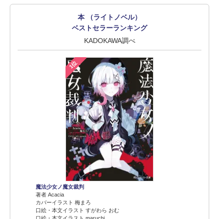
本 （ライトノベル）
ベストセラーランキング
KADOKAWA調べ
1位
魔法少女ノ魔女裁判
著者 Acacia
カバーイラスト 梅まろ
口絵・本文イラスト すがわら おむ
口絵・本文イラスト maruchi