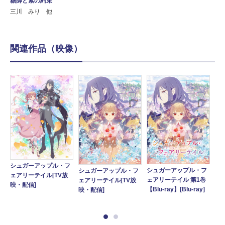
糖師と紫の約束
三川 みり 他
関連作品（映像）
シュガーアップル・フ
シュガーアップル・フ
シ
シュガーアップル・フ
フ
ェアリーテイル[TV放
ェアリーテイル 第1巻
ェ
ェアリーテイル[TV放
巻
映・配信]
【Blu-ray】[Blu-ray]
【D
映・配信]