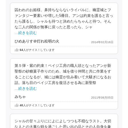
囚われのお姫様、鼻持ちならないライバルに、幽霊城とフ
ァンタジー要素いや増した5冊目。アンは約束を護ると言っ
たら護るし、シャルも待つと決めたらちゃんと待つ。そん
な二人の関係が無事に戻ったと思ったら、シャ
…続きを読む
ひめありす＠灯れ松明の火
2014年02月16日
64
人がナイス！しています
第５弾・紫の約束！ペイジ工房の職人頭となったアンが新
聖祭の砂糖菓子作りのため、城を借り仲間と共に作業をす
ることになるが、城には幽霊が住み着いて大騒ぎになるお
話。落ち目のペイジ工房を復活させる為に新聖祭
…続きを読む
みちゃ
2011年08月05日
40
人がナイス！しています
シャルの甘々ぶりにによによしつつも不穏なラスト。大切
な人との大事な時を過ごした思い出の品とその人自身を象