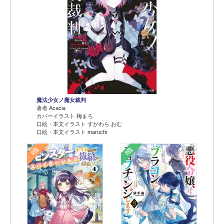
魔法少女ノ魔女裁判
著者 Acacia
カバーイラスト 梅まろ
口絵・本文イラスト すがわら おむ
口絵・本文イラスト maruchi
2位
3位