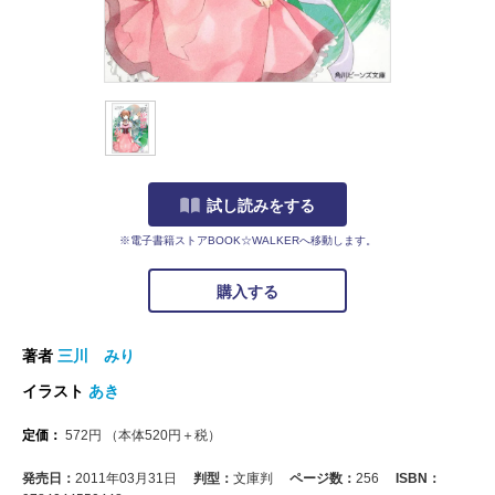
試し読みをする
※電子書籍ストアBOOK☆WALKERへ移動します。
購入する
著者
三川 みり
イラスト
あき
定価：
572
円
（本体
520
円＋税）
発売日：
2011年03月31日
判型：
文庫判
ページ数：
256
ISBN：