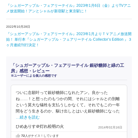
『シュガーアップル・フェアリーテイル』2023年1月6日（金）よりTVアニ
メ放送開始！アンとシャルが新宿駅と東京駅に！
2022年10月28日
『シュガーアップル・フェアリーテイル』2023年1月よりＴＶアニメ放送開
始！ 単行本『シュガーアップル・フェアリーテイル Collector’s Edition 』３
ヶ月連続刊行決定！
「シュガーアップル・フェアリーテイル 銀砂糖師と緑の工
房」感想・レビュー
※ユーザーによる個人の感想です
ついに念願叶って銀砂糖師になれたアン。良かった
ね……！と想ったのもつかの間、それにはシャルとの別離
という莫大な犠牲を支払うしかなくて。それでもこの一年
間をどう生きるのか、駆け出しとはいえ銀砂糖師になった
…続きを読む
ひめありす＠灯れ松明の火
2014年02月16日
72
人がナイス！しています