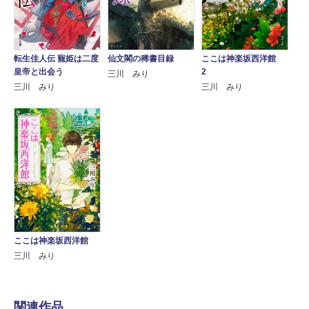
転生佳人伝 寵姫は二度
仙文閣の稀書目録
ここは神楽坂西洋館
皇帝と出会う
2
三川 みり
三川 みり
三川 みり
ここは神楽坂西洋館
三川 みり
関連作品