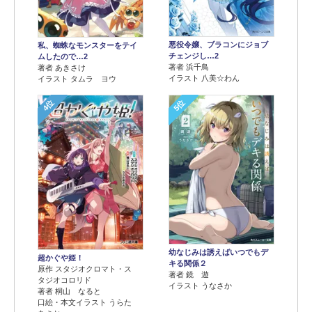
悪役令嬢、ブラコンにジョブ
私、蜘蛛なモンスターをテイ
チェンジし…2
ムしたので…2
著者 浜千鳥
著者 あきさけ
イラスト 八美☆わん
イラスト タムラ ヨウ
4位
5位
幼なじみは誘えばいつでもデ
超かぐや姫！
キる関係２
原作 スタジオクロマト・ス
著者 鏡 遊
タジオコロリド
イラスト うなさか
著者 桐山 なると
口絵・本文イラスト うらた