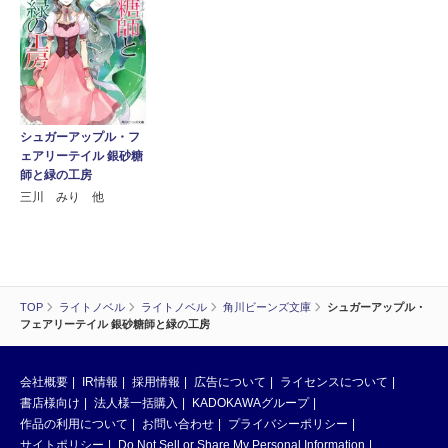
シュガーアップル・フ
ェアリーテイル 銀砂糖
師と緑の工房
三川 みり 他
TOP
ライトノベル
ライトノベル
角川ビーンズ文庫
シュガーアップル・
フェアリーテイル 銀砂糖師と緑の工房
会社概要
IR情報
採用情報
広告について
ライセンスについて
書店様向け
法人様一括購入
KADOKAWAグループ
作品の利用について
お問い合わせ
プライバシーポリシー
サイトポリシー
Do Not Sell or Share My Personal Information