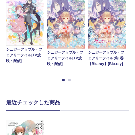
シュガーアップル・フ
シュガーアップル・フ
シ
シュガーアップル・フ
フ
ェアリーテイル[TV放
ェアリーテイル 第1巻
ェ
ェアリーテイル[TV放
巻
映・配信]
【Blu-ray】[Blu-ray]
【D
映・配信]
最近チェックした商品