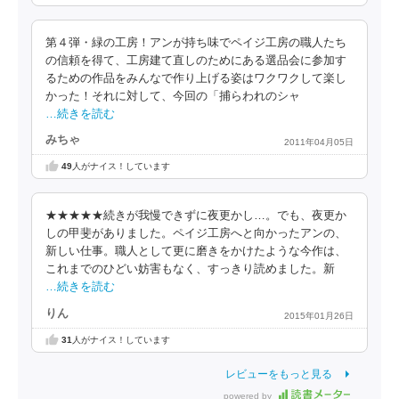
第４弾・緑の工房！アンが持ち味でペイジ工房の職人たち
の信頼を得て、工房建て直しのためにある選品会に参加す
るための作品をみんなで作り上げる姿はワクワクして楽し
かった！それに対して、今回の「捕らわれのシャ
…続きを読む
みちゃ
2011年04月05日
49
人がナイス！しています
★★★★★続きが我慢できずに夜更かし…。でも、夜更か
しの甲斐がありました。ペイジ工房へと向かったアンの、
新しい仕事。職人として更に磨きをかけたような今作は、
これまでのひどい妨害もなく、すっきり読めました。新
…続きを読む
りん
2015年01月26日
31
人がナイス！しています
レビューをもっと見る
powered by