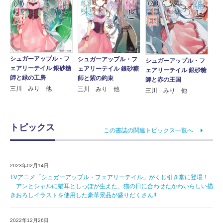
シュガーアップル・フ
シュガーアップル・フ
シュガーアップル・フ
ェアリーテイル 銀砂糖
ェアリーテイル 銀砂糖
ェアリーテイル 銀砂糖
師と緑の工房
師と紫の約束
師と赤の王国
三川 みり 他
三川 みり 他
三川 みり 他
トピックス
この書誌の関連トピックス一覧へ
2023年02月14日
TVアニメ「シュガーアップル・フェアリーテイル」がくじ引き堂に登場！
アンとシャルに猫耳としっぽが生えた、猫の日に合わせたかわいらしい描
きおろしイラストを使用した豪華景品が盛りだくさん!!
2022年12月26日