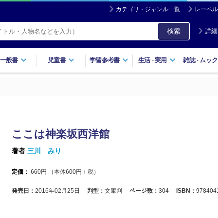
カテゴリ・ジャンル一覧
レーベル
検索
詳細
一般書
児童書
学習参考書
生活
実用
雑誌
ムック
・
・
ここは神楽坂西洋館
著者
三川 みり
定価：
660
円 （本体
600
円＋税）
発売日：
2016年02月25日
判型：
文庫判
ページ数：
304
ISBN：
978404