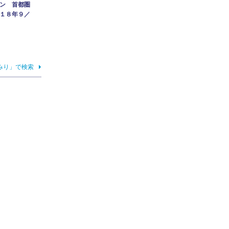
ン 首都圏
１８年９／
みり」で検索