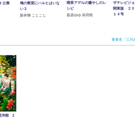
喫茶アデルの癒やしのレ
ザテレビジョ
ト公務
俺の教室にハルヒはいな
シピ
関東版 ２０
い２
１４号
葵居ゆゆ 烏羽雨
新井輝 こじこじ
著者名「三川
西洋館 2