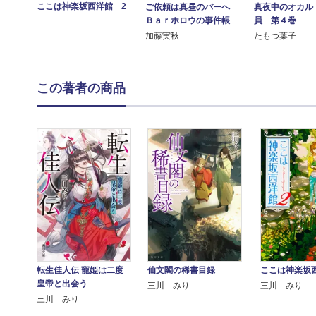
ここは神楽坂西洋館 2
ご依頼は真昼のバーへ
真夜中のオカル
Ｂａｒホロウの事件帳
員 第４巻
加藤実秋
たもつ葉子
この著者の商品
転生佳人伝 寵姫は二度
仙文閣の稀書目録
ここは神楽坂
皇帝と出会う
三川 みり
三川 みり
三川 みり