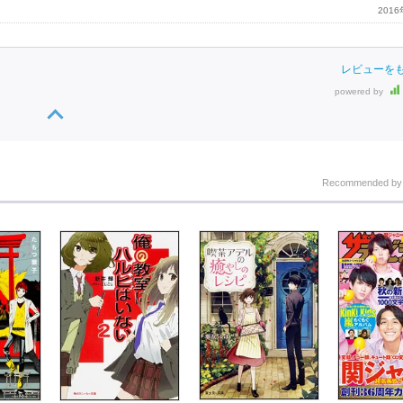
201
レビューを
powered by
Recommended b