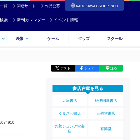
一覧
関連サイト
作品公募
KADOKAWA GROUP INFO
検索
新刊カレンダー
イベント情報
映像
ゲーム
グッズ
スクール
ポスト
シェア
送る
書店在庫を見る
大垣書店
紀伊國屋書店
くまざわ書店
三省堂書店
1034910
丸善ジュンク堂書
有隣堂
店