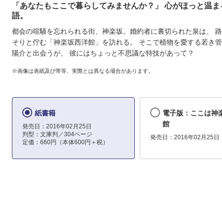
「あなたもここで暮らしてみませんか？」 心がほっと温ま
語。
都会の喧騒を忘れられる街、神楽坂。婚約者に裏切られた泉は、 
そりと佇む「神楽坂西洋館」を訪れる。 そこで植物を愛する若き
陽介と出会うが、 彼にはちょっと不思議な特技があって？
※画像は表紙及び帯等、実際とは異なる場合があります。
紙書籍
電子版：ここは神
館
発売日：2016年02月25日
判型：文庫判／304ページ
発売日：2016年02月25日
定価：660円（本体600円＋税）