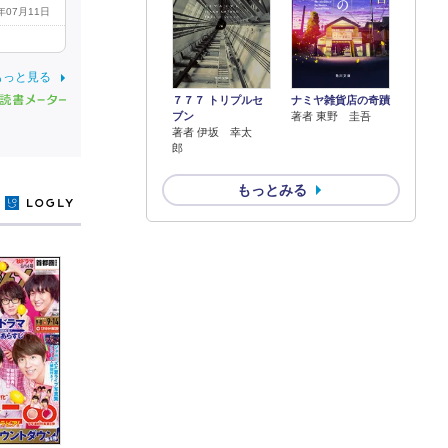
6年07月11日
もっと見る
７７７ トリプルセ
ナミヤ雑貨店の奇蹟
ブン
著者 東野 圭吾
著者 伊坂 幸太
郎
もっとみる
y