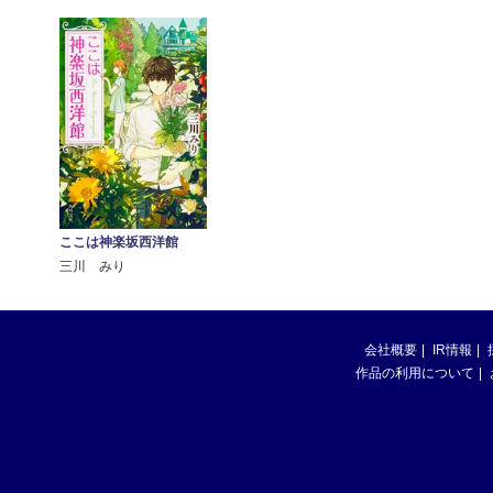
ここは神楽坂西洋館
三川 みり
会社概要
IR情報
作品の利用について