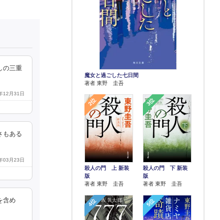
しの三重
魔女と過ごした七日間
著者 東野 圭吾
6年12月31日
2位
3位
さもある
6年03月23日
殺人の門 上 新装
殺人の門 下 新装
版
版
著者 東野 圭吾
著者 東野 圭吾
を含め
4位
5位