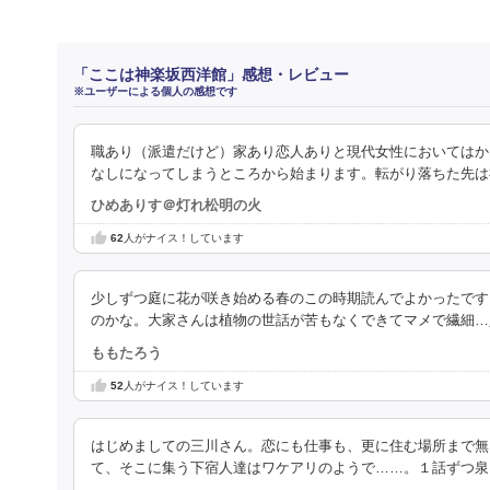
「ここは神楽坂西洋館」感想・レビュー
※ユーザーによる個人の感想です
職あり（派遣だけど）家あり恋人ありと現代女性においてはか
なしになってしまうところから始まります。転がり落ちた先は
ひめありす＠灯れ松明の火
62
人がナイス！しています
少しずつ庭に花が咲き始める春のこの時期読んでよかったです
のかな。大家さんは植物の世話が苦もなくできてマメで繊細…
ももたろう
52
人がナイス！しています
はじめましての三川さん。恋にも仕事も、更に住む場所まで無
て、そこに集う下宿人達はワケアリのようで……。１話ずつ泉