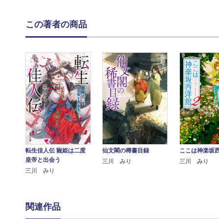
この著者の商品
転生佳人伝 寵姫は二度
仙文閣の稀書目録
ここは神楽坂西
皇帝と出会う
三川 みり
三川 みり
三川 みり
関連作品