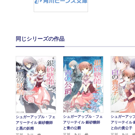
同じシリーズの作品
シュガーアッ
シュガーアップル・フェ
シュガーアップル・フェ
アリーテイル 
アリーテイル 銀砂糖師
アリーテイル 銀砂糖師
と白の貴公子
と青の公爵
と黒の妖精
三川 みり 
三川 みり 他