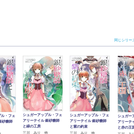
同じシリー
シュガーアップル・フェ
シュガーアップル・フェ
プル・フェ
シュガー
アリーテイル 銀砂糖師
アリーテイル 銀砂糖師
銀砂糖師
アリーテ
と緑の工房
と紫の約束
と赤の王
三川 みり 他
三川 みり 他
他