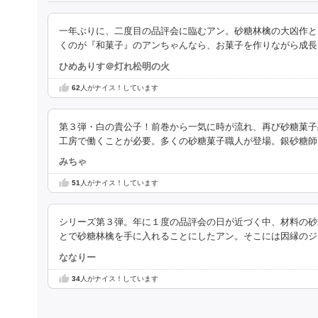
一年ぶりに、二度目の品評会に臨むアン。砂糖林檎の大凶作と
くのが『和菓子』のアンちゃんなら、お菓子を作りながら成長
ひめありす＠灯れ松明の火
62
人がナイス！しています
第３弾・白の貴公子！前巻から一気に時が流れ、再び砂糖菓子
工房で働くことが必要。多くの砂糖菓子職人が登場。銀砂糖師
みちゃ
51
人がナイス！しています
シリーズ第３弾。年に１度の品評会の日が近づく中、材料の砂
とで砂糖林檎を手に入れることにしたアン。そこには因縁のジ
ななりー
34
人がナイス！しています