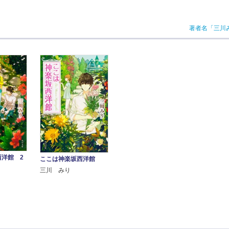
著者名「三川
洋館 2
ここは神楽坂西洋館
三川 みり