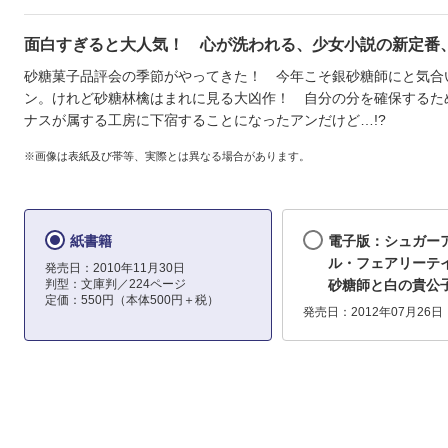
面白すぎると大人気！ 心が洗われる、少女小説の新定番、
砂糖菓子品評会の季節がやってきた！ 今年こそ銀砂糖師にと気合
ン。けれど砂糖林檎はまれに見る大凶作！ 自分の分を確保するた
ナスが属する工房に下宿することになったアンだけど…!?
※画像は表紙及び帯等、実際とは異なる場合があります。
紙書籍
電子版：シュガー
ル・フェアリーテ
発売日：2010年11月30日
判型：文庫判／224ページ
砂糖師と白の貴公
定価：550円（本体500円＋税）
発売日：2012年07月26日