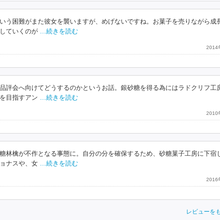
いう困難がまた彼女を襲いますが、めげないですね。お菓子を売りながら成
していくのが
…続きを読む
201
品評会へ向けてどうするのかというお話。銀砂糖を得る為にはラドクリフ工
を目指すアン
…続きを読む
201
糖林檎が不作となる事態に。自分の分を確保するため、砂糖菓子工房に下宿
ョナスや、女
…続きを読む
201
レビューを