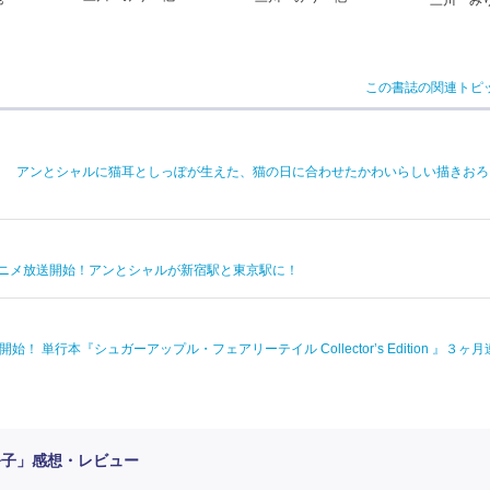
三川 み
この書誌の関連トピ
！ アンとシャルに猫耳としっぽが生えた、猫の日に合わせたかわいらしい描きおろ
Vアニメ放送開始！アンとシャルが新宿駅と東京駅に！
単行本『シュガーアップル・フェアリーテイル Collector’s Edition 』３ヶ
公子」感想・レビュー