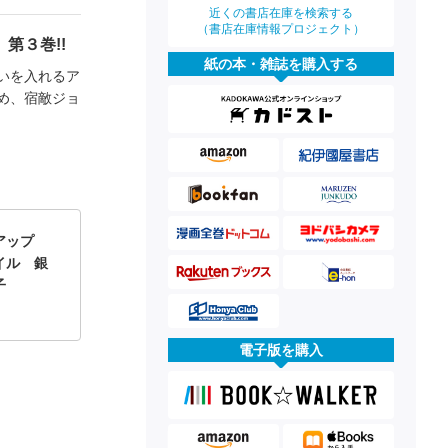
近くの書店在庫を検索する
（書店在庫情報プロジェクト）
第３巻!!
紙の本・雑誌を購入する
いを入れるア
め、宿敵ジョ
アップ
イル 銀
子
電子版を購入