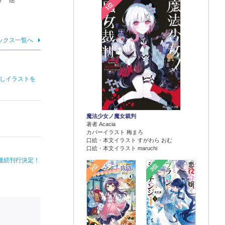
り 他
1位
ックス一覧へ
しイラストを
魔法少女ノ魔女裁判
著者 Acacia
カバーイラスト 梅まろ
口絵・本文イラスト すがわら おむ
口絵・本文イラスト maruchi
月連続刊行決定！
2位
3位