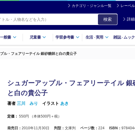
カテゴリ・ジャンル一覧
レーベル
検索
詳細
一般書
児童書
学習参考書
生活
実用
雑誌
ムック
・
・
プル・フェアリーテイル 銀砂糖師と白の貴公子
シュガーアップル・フェアリーテイル 銀
と白の貴公子
著者
三川 みり
イラスト
あき
定価：
550
円 （本体
500
円＋税）
発売日：
2010年11月30日
判型：
文庫判
ページ数：
224
ISBN：
978404