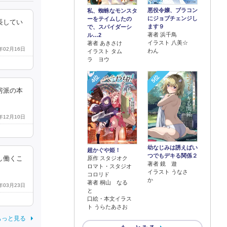
悪役令嬢、ブラコン
私、蜘蛛なモンスタ
にジョブチェンジし
ーをテイムしたの
長してい
ます９
で、スパイダーシ
著者 浜千鳥
ル…2
イラスト 八美☆
著者 あきさけ
4年02月16日
わん
イラスト タム
ラ ヨウ
4位
5位
房派の本
0年12月10日
幼なじみは誘えばい
超かぐや姫！
つでもデキる関係２
原作 スタジオク
し働くこ
著者 鏡 遊
ロマト・スタジオ
イラスト うなさ
コロリド
か
著者 桐山 なる
6年03月23日
と
口絵・本文イラス
ト うらたあさお
もっと見る