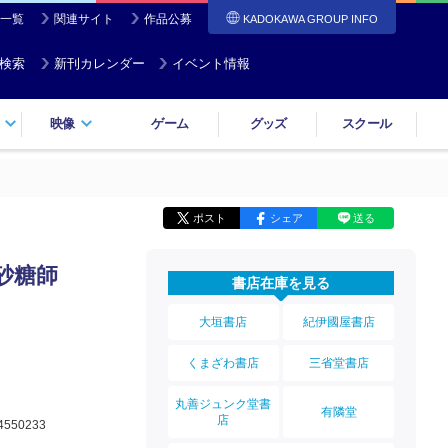
一覧
関連サイト
作品公募
KADOKAWA GROUP INFO
検索
新刊カレンダー
イベント情報
映像
ゲーム
グッズ
スクール
ポスト
シェア
送る
砂糖師
書店在庫を見る
大垣書店
紀伊國屋書店
くまざわ書店
三省堂書店
丸善ジュンク堂書
有隣堂
店
4550233