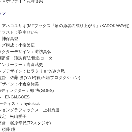
ト＝ホウライ：花澤香菜
ッフ
：アネコユサギ(MFブックス『盾の勇者の成り上がり』/KADOKAWA刊)
イラスト：弥南せいら
：神保昌登
ーズ構成：小柳啓伍
ラクターデザイン：諏訪真弘
画監督：諏訪真弘/世良コータ
インリーダー：高倉武史
ップデザイン：ヒラタリョウ/みき尾
督：佐藤 勝(Y.A.P(有)石垣プロダクション)
デザイン：小倉奈緒美
Gディレクター：郷 博(GOES)
G：ENGI&GOES
ーティスト：hydekick
ショングラフィックス：上村秀勝
設定：松山愛子
監督：梶原幸代(T2スタジオ)
：須藤 瞳