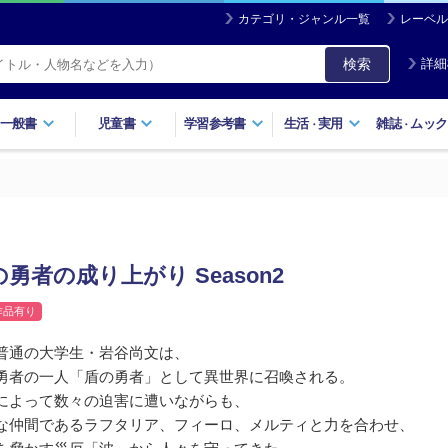
カテゴリ・ジャンル一覧
レーベル
検索
詳細
一般書
児童書
学習参考書
生活
実用
雑誌
ムック
・
・
勇者の成り上がり Season2
作品有り
普通の大学生・岩谷尚文は、
勇者の一人「盾の勇者」として異世界に召喚される。
によって数々の迫害に遭いながらも、
な仲間であるラフタリア、フィーロ、メルティと力を合わせ、