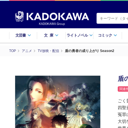
文芸書
文庫
ライトノベル
コミック
TOP
アニメ
TV放映・配信
盾の勇者の成り上がり Season2
盾の
関連
ごく
四聖
冤罪
大切