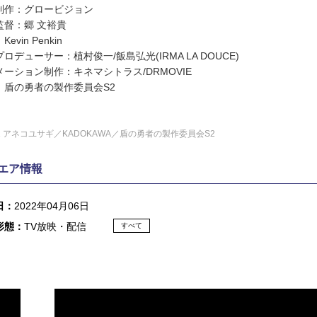
制作：グロービジョン
監督：郷 文裕貴
evin Penkin
ロデューサー：植村俊一/飯島弘光(IRMA LA DOUCE)
メーション制作：キネマシトラス/DRMOVIE
：盾の勇者の製作委員会S2
21 アネコユサギ／KADOKAWA／盾の勇者の製作委員会S2
エア情報
日：
2022年04月06日
形態：
TV放映・配信
すべて