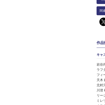
関
作品
キャ
岩谷
ラフ
フィ
天木
北村
川澄
リー
ミレ