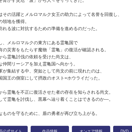
を脅かす災厄「波」から人々を守ってきた。
はその活躍とメルロマルク女王の助力によって名誉を回復し、
の領地を獲得。
訪れる波に対抗するための準備を進めるのだった。
し、メルロマルクの東方にある霊亀国で
有の災害をもたらす魔物「霊亀」の復活が確認される。
から霊亀討伐の依頼を受けた尚文は、
な仲間リーシアを加え霊亀国へ向かう。
軍が集結する中、突如として尚文の前に現れたのは、
国国王の側室にして摂政のオスト=ホウライだった。
から霊亀を不正に復活させた者の存在を知らされる尚文。
して霊亀を討伐し、黒幕へ辿り着くことはできるのか―。
なものを守るために、盾の勇者が再び立ち上がる。
品公式サイト
作品情報
オンエア情報
DVD・B