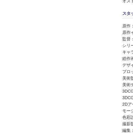
オス
スタ
原作
原作
監督
シリ
キャ
総作
デザ
プロ
美術監
美術
3DC
3DC
2Dア
モー
色彩
撮影
編集