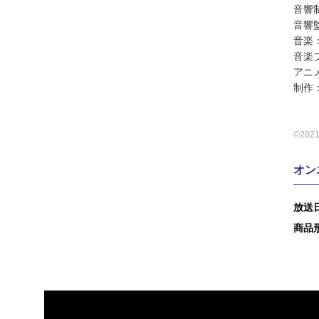
音響
音響
音楽：K
音楽プ
アニ
制作
©20
オン
放送
商品