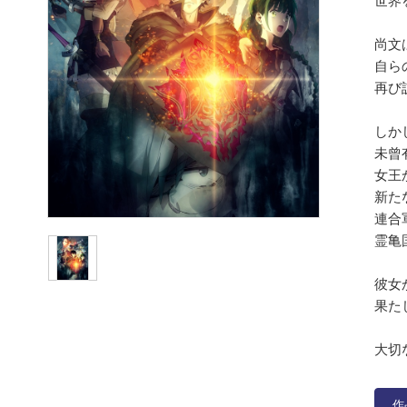
世界
尚文
自ら
再び
しか
未曾
女王
新た
連合
霊亀
彼女
果た
大切
作