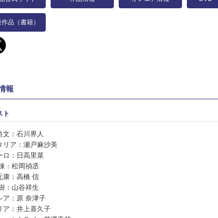
連作品（書籍）
情報
スト
尚文：石川界人
タリア：瀬戸麻沙美
ーロ：日高里菜
 錬：松岡禎丞
元康：高橋 信
 樹：山谷祥生
シア：原 奈津子
リア：井上喜久子