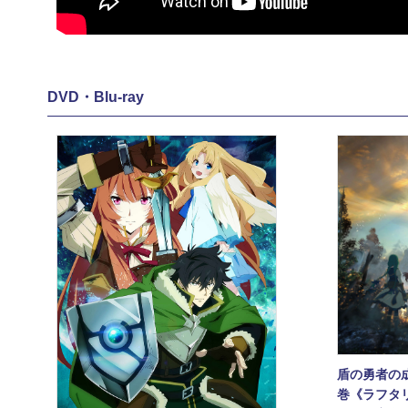
DVD・Blu-ray
盾の勇者の成り
巻《ラフタ