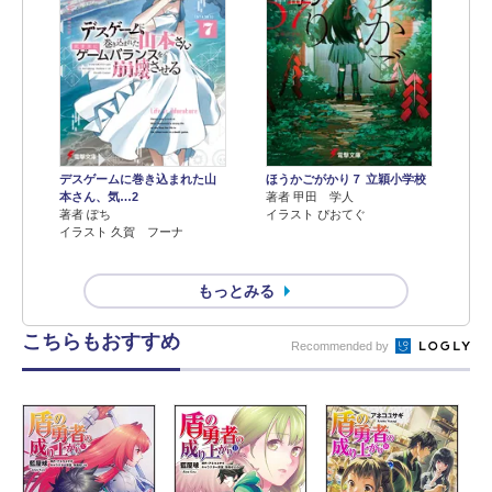
デスゲームに巻き込まれた山
ほうかごがかり７ 立穎小学校
本さん、気…2
著者 甲田 学人
著者 ぽち
イラスト ぴおてぐ
イラスト 久賀 フーナ
もっとみる
こちらもおすすめ
Recommended by