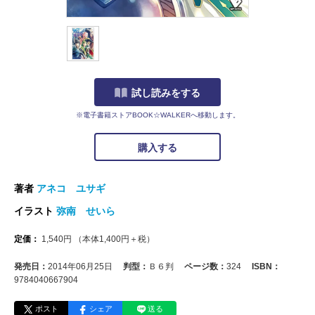
試し読みをする
※電子書籍ストアBOOK☆WALKERへ移動します。
購入する
著者
アネコ ユサギ
イラスト
弥南 せいら
定価：
1,540
円
（本体
1,400
円＋税）
発売日：
2014年06月25日
判型：
Ｂ６判
ページ数：
324
ISBN：
9784040667904
ポスト
シェア
送る