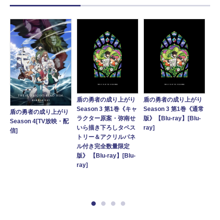
盾の勇者の成り上がり
盾の勇者の成り上がり
盾
Season 3 第1巻《キャ
Season 3 第1巻《通常
Se
盾の勇者の成り上がり
り
ラクター原案・弥南せ
版》【Blu-ray】[Blu-
版》
Season 4[TV放映・配
常
いら描き下ろしタペス
ray]
信]
トリー＆アクリルパネ
ル付き完全数量限定
版》 【Blu-ray】[Blu-
ray]