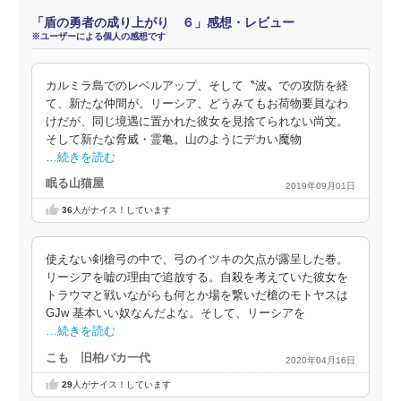
「盾の勇者の成り上がり ６」感想・レビュー
※ユーザーによる個人の感想です
カルミラ島でのレベルアップ、そして〝波〟での攻防を経
て、新たな仲間が。リーシア、どうみてもお荷物要員なわ
けだが、同じ境遇に置かれた彼女を見捨てられない尚文。
そして新たな脅威・霊亀。山のようにデカい魔物
…続きを読む
眠る山猫屋
2019年09月01日
36
人がナイス！しています
使えない剣槍弓の中で、弓のイツキの欠点が露呈した巻。
リーシアを嘘の理由で追放する。自殺を考えていた彼女を
トラウマと戦いながらも何とか場を繋いだ槍のモトヤスは
GJw 基本いい奴なんだよな。そして、リーシアを
…続きを読む
こも 旧柏バカ一代
2020年04月16日
29
人がナイス！しています