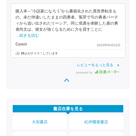
購入本～“小説家になろう”から書籍化された異世界転生も
の。未だ仲違いしたままの四勇者。冤罪で弓の勇者パーテ
ィから追い出されたリーシア。同じ境遇を体験した盾の勇
者尚文は、彼女が強くなるために力を貸すことに
…続きを読む
Comit
2023年06月22日
25
人がナイス！しています
レビューをもっと見る
powered by
書店在庫を見る
大垣書店
紀伊國屋書店