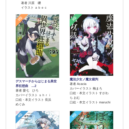
著者 川原 礫
イラスト ａｂｅｃ
2位
3位
魔法少女ノ魔女裁判
デスマーチからはじまる異世
著者 Acacia
界狂想曲 …2
カバーイラスト 梅まろ
著者 愛七 ひろ
口絵・本文イラスト すがわ
カバーイラスト ｓｈｒｉ
ら おむ
口絵・本文イラスト 長浜
口絵・本文イラスト maruchi
めぐみ
4位
5位