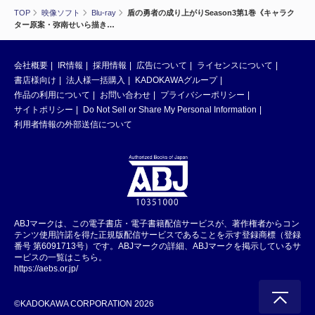
TOP
映像ソフト
Blu-ray
盾の勇者の成り上がりSeason3第1巻《キャラク
ター原案・弥南せいら描き…
会社概要
IR情報
採用情報
広告について
ライセンスについて
書店様向け
法人様一括購入
KADOKAWAグループ
作品の利用について
お問い合わせ
プライバシーポリシー
サイトポリシー
Do Not Sell or Share My Personal Information
利用者情報の外部送信について
ABJマークは、この電子書店・電子書籍配信サービスが、著作権者からコン
テンツ使用許諾を得た正規版配信サービスであることを示す登録商標（登録
番号 第6091713号）です。ABJマークの詳細、ABJマークを掲示しているサ
ービスの一覧はこちら。
https://aebs.or.jp/
©KADOKAWA CORPORATION 2026