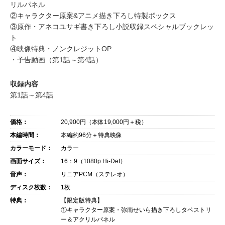
リルパネル
②キャラクター原案&アニメ描き下ろし特製ボックス
③原作・アネコユサギ書き下ろし小説収録スペシャルブックレッ
ト
④映像特典・ノンクレジットOP
・予告動画（第1話～第4話）
収録内容
第1話～第4話
価格：
20,900
円（本体
19,000
円＋税）
本編時間：
本編約96分＋特典映像
カラーモード：
カラー
画面サイズ：
16：9（1080p Hi-Def）
音声：
リニアPCM（ステレオ）
ディスク枚数：
1枚
特典：
【限定版特典】
①キャラクター原案・弥南せいら描き下ろしタペストリ
ー＆アクリルパネル