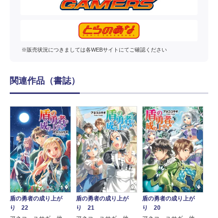
※販売状況につきましては各WEBサイトにてご確認ください
関連作品（書誌）
盾の勇者の成り上が
盾の勇者の成り上が
盾の勇者の成り上が
盾
り 22
り 21
り 20
り 