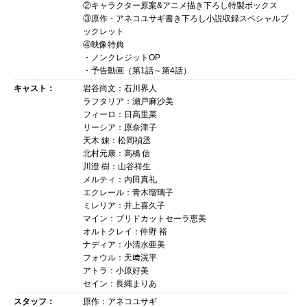
②キャラクター原案&アニメ描き下ろし特製ボックス
③原作・アネコユサギ書き下ろし小説収録スペシャルブ
ックレット
④映像特典
・ノンクレジットOP
・予告動画（第1話～第4話）
キャスト：
岩谷尚文：石川界人
ラフタリア：瀬戸麻沙美
フィーロ：日高里菜
リーシア：原奈津子
天木 錬：松岡禎丞
北村元康：高橋 信
川澄 樹：山谷祥生
メルティ：内田真礼
エクレール：青木瑠璃子
ミレリア：井上喜久子
マイン：ブリドカットセーラ恵美
オルトクレイ：仲野 裕
ナディア：小清水亜美
フォウル：天﨑滉平
アトラ：小原好美
セイン：長縄まりあ
スタッフ：
原作：アネコユサギ