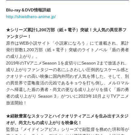
​Blu-ray＆DVD情報詳細
​http://shieldhero-anime.jp/
★シリーズ累計1,200万部（紙＋電子）突破！大人気の異世界フ
ァンタジー！
原作はWEB小説サイト「小説家になろう」にて連載され、累計
発行部数1,200万部（紙＋電子）突破のライトノベル『盾の勇者
の成り上がり』。
2019年のTVアニメSeason 1を皮切りにSeason 2まで放送され、
成り上がりファンタジーの名にふさわしい圧倒的なスケール感と
クオリティの高い映像に国内外問わず人気を博した。そして、別
の異世界で霊亀復活の元凶であるキョウを打ち倒し、メルロマル
クへ帰還した盾の勇者・尚文の更なる成り上がりを描く「盾の勇
者の成り上がり Season 3」がついに2023年10月よりTVアニメ
放送開始！
★経験豊富なスタッフとハイクオリティアニメを生み出すスタジ
オが、尚文たちの成り上がりを映像化！
監督は『メイドインアビス』シリーズで副監督を務めた垪和等が