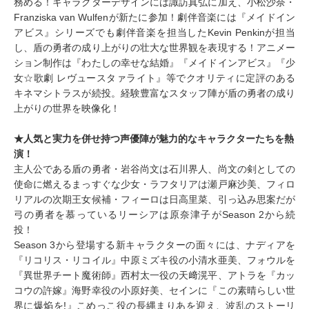
務める！キャラクターデザインには諏訪真弘に加え、小松沙奈・
Franziska van Wulfenが新たに参加！劇伴音楽には『メイドイン
アビス』シリーズでも劇伴音楽を担当したKevin Penkinが担当
し、盾の勇者の成り上がりの壮大な世界観を表現する！アニメー
ション制作は『わたしの幸せな結婚』『メイドインアビス』『少
女☆歌劇 レヴュースタァライト』等でクオリティに定評のある
キネマシトラスが続投。経験豊富なスタッフ陣が盾の勇者の成り
上がりの世界を映像化！
★人気と実力を併せ持つ声優陣が魅力的なキャラクターたちを熱
演！
主人公である盾の勇者・岩谷尚文は石川界人、尚文の剣としての
使命に燃えるまっすぐな少女・ラフタリアは瀬戸麻沙美、フィロ
リアルの次期王女候補・フィーロは日高里菜、引っ込み思案だが
弓の勇者を慕っているリーシアは原奈津子がSeason 2から続
投！
Season 3から登場する新キャラクターの面々には、ナディアを
『リコリス・リコイル』中原ミズキ役の小清水亜美、フォウルを
『異世界チート魔術師』西村太一役の天﨑滉平、アトラを『カッ
コウの許嫁』海野幸役の小原好美、セインに『この素晴らしい世
界に爆焔を!』こめっこ役の長縄まりあを迎え、波乱のストーリ