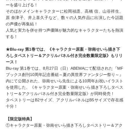
ーを盛り上げる！
そのほかメインキャラクターに松岡禎丞、高橋 信、山谷祥生、
原 奈津子、井上喜久子など、数々の人気作品に出演した今話題
の声優が再集結！
人気と実力を併せ持つ声優陣が魅力的なキャラクターたちを熱演
する！
★Blu-ray 第1巻では、《キャラクター原案・弥南せいら描き下
ろしタペストリー＆アクリルパネル付き完全数量限定版》もリリ
ース！
Blu-ray 第1巻では、8月27日（日）ABEMAにて配信された『MF
ブックス創刊10周年記念番組～夏の異世界ファンタジー祭り～』
内にて公開された、弥南せいら先生による10周年お祝いイラスト
を使用した、《キャラクター原案・弥南せいら描き下ろしタペス
トリー＆アクリルパネル付き完全数量限定版》が同時発売！
タペストリーはB2サイズ、アクリルパネルはB5サイズで存在感
十分！
【限定版特典】
①キャラクター原案・弥南せいら描き下ろしタペストリー＆アク