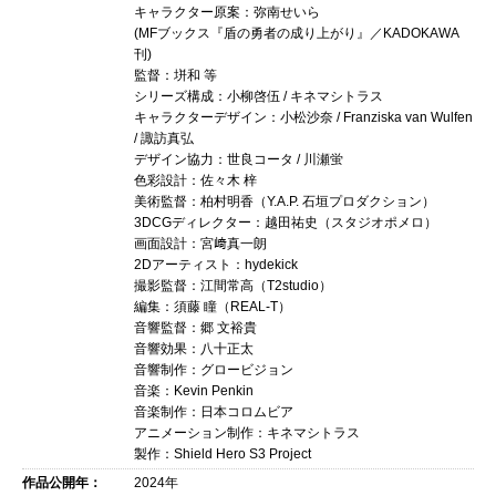
キャラクター原案：弥南せいら
(MFブックス『盾の勇者の成り上がり』／KADOKAWA
刊)
監督：垪和 等
シリーズ構成：小柳啓伍 / キネマシトラス
キャラクターデザイン：小松沙奈 / Franziska van Wulfen
/ 諏訪真弘
デザイン協力：世良コータ / 川瀬蛍
色彩設計：佐々木 梓
美術監督：柏村明香（Y.A.P. 石垣プロダクション）
3DCGディレクター：越田祐史（スタジオポメロ）
画面設計：宮﨑真一朗
2Dアーティスト：hydekick
撮影監督：江間常高（T2studio）
編集：須藤 瞳（REAL-T）
音響監督：郷 文裕貴
音響効果：八十正太
音響制作：グロービジョン
音楽：Kevin Penkin
音楽制作：日本コロムビア
アニメーション制作：キネマシトラス
製作：Shield Hero S3 Project
作品公開年：
2024年