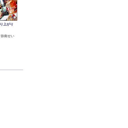
成り上がり
 弥南せい