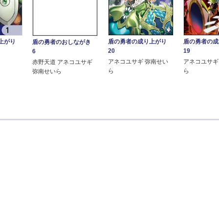
上がり
盾の勇者の成り上がり
盾の勇者の
盾の勇者のおしながき
20
19
6
アネコユサギ 弥南せい
アネコユサギ
赤野天道 アネコユサギ
ら
ら
弥南せいら