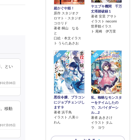
ヤエブキ機関 千万
超かぐや姫！
丈塔踏破録１
原作 スタジオク
著者 安里 アサト
ロマト・スタジオ
イラスト necomi
コロリド
世界観イラス
著者 桐山 なる
ト 尾崎 伊万里
と
口絵・本文イラス
ト うらたあさお
4位
5位
撃、とい
1年02月06日
悪役令嬢、ブラコン
私、蜘蛛なモンスタ
にジョブチェンジし
ーをテイムしたの
ます９
で、スパイダーシ
行。移動
著者 浜千鳥
ル…2
イラスト 八美☆
著者 あきさけ
わん
イラスト タム
3年07月05日
ラ ヨウ