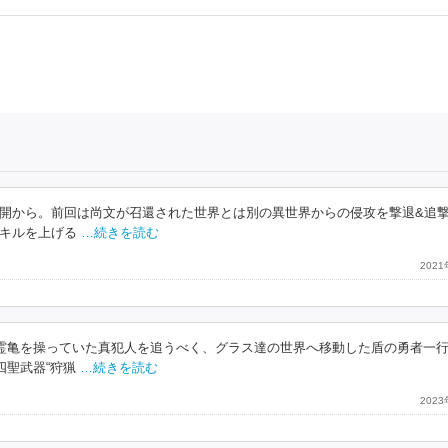
開から。前回は尚文が召還された世界とは別の異世界からの侵攻を撃退&追
キルを上げる
…続きを読む
202
。霊亀を操っていた真犯人を追うべく、グラス達の世界へ移動した盾の勇者一
四聖武器“狩猟
…続きを読む
202