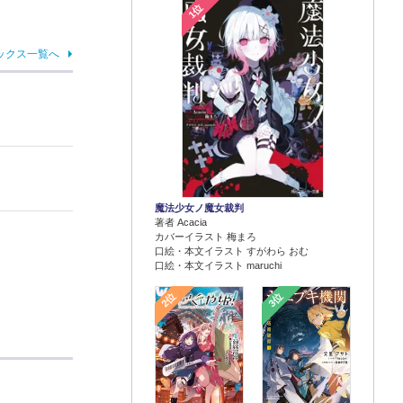
1位
ックス一覧へ
魔法少女ノ魔女裁判
著者 Acacia
カバーイラスト 梅まろ
口絵・本文イラスト すがわら おむ
口絵・本文イラスト maruchi
2位
3位