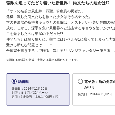
強敵を追ってたどり着いた新世界！ 尚文たちの運命は!?
「オレの名前は風山絆、四聖、狩猟具の勇者だ」
危機に瀕した尚文たちを救った少女はそう名乗った。
本の眷属器の所持者キョウとの死闘は、オストという尊い仲間の犠
成功。しかし、深手を負い異世界へと逃走するキョウを追いかけた
目を覚ましたのは牢屋の中だった!?
仲間たちとは散り散りに、挙句にはレベルが1に戻ってしまった尚
受ける新たな問題とは……？
全編完全書き下ろしで贈る、異世界リベンジファンタジー第八弾、
※画像は表紙及び帯等、実際とは異なる場合があります。
紙書籍
電子版：盾の勇者
がり 8
発売日：2014年11月25日
判型：Ｂ６判／324ページ
発売日：2014年11月25日
定価：1,540円（本体1,400円＋税）