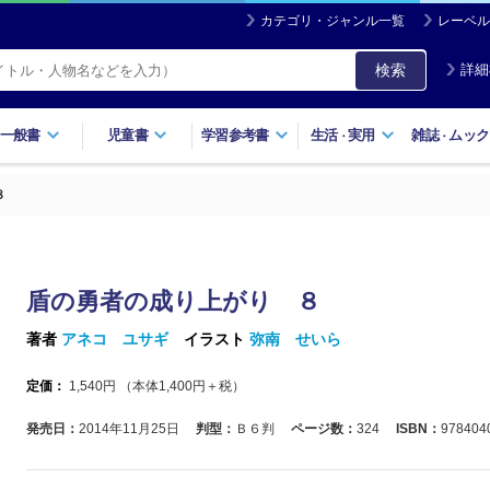
カテゴリ・ジャンル一覧
レーベル
検索
詳細
一般書
児童書
学習参考書
生活
実用
雑誌
ムック
・
・
８
盾の勇者の成り上がり ８
著者
アネコ ユサギ
イラスト
弥南 せいら
定価：
1,540
円 （本体
1,400
円＋税）
発売日：
2014年11月25日
判型：
Ｂ６判
ページ数：
324
ISBN：
978404