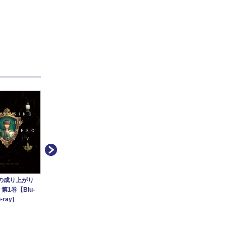
盾の
Sea
の成り上がり
タリ
4 第1巻【Blu-
盾の勇者の成り上がり
盾の勇者の成り上がり
シー
-ray]
Blu-ray BOX[Blu-ray]
Season2[TV放映・配信]
版》【
ray]