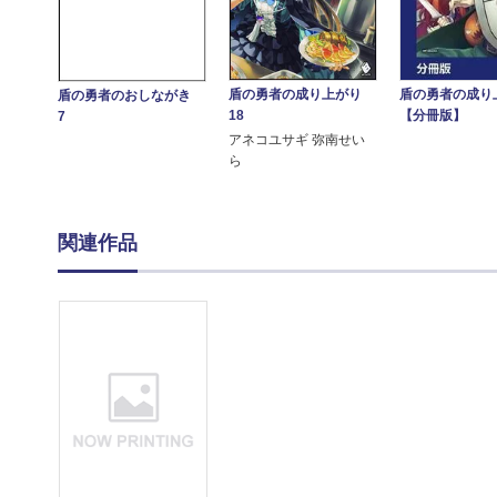
盾の勇者の成り上がり
盾の勇者の成り
盾の勇者のおしながき
18
【分冊版】
7
アネコユサギ 弥南せい
ら
関連作品