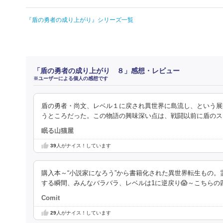
『盾の勇者の成り上がり』シリーズ一覧
「盾の勇者の成り上がり ８」感想・レビュー
※ユーザーによる個人の感想です
盾の勇者・尚文、レベル１に戻され異世界に島流し、という展
うところだった。この物語の興味深い点は、戦闘以前に盾のス
眠る山猫屋
39
人がナイス！しています
購入本～“小説家になろう”から書籍化された異世界転生もの
する瞬間、みんなバラバラ、レベルは1に逆戻り😱～こちらの
Comit
29
人がナイス！しています