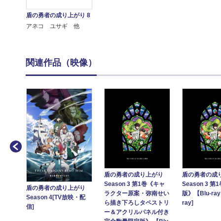
盾の勇者の成り上がり 8
アネコ ユサギ 他
関連作品（映像）
盾の勇者の成り上がり
盾の勇者の成
Season 3 第1巻《キャ
Season 3 
盾の勇者の成り上がり
がり
ラクター原案・弥南せい
版》【Blu-ray
Season 4[TV放映・配
《通常
ら描き下ろしタペストリ
ray]
信]
]
ー＆アクリルパネル付き