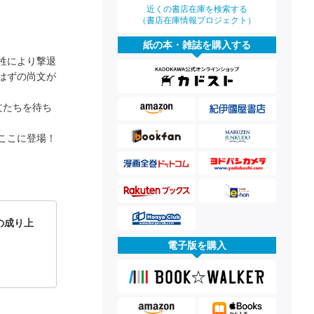
近くの書店在庫を検索する
（書店在庫情報プロジェクト）
紙の本・雑誌を購入する
牲により撃退
はずの尚文が
文たちを待ち
ここに登場！
の成り上
電子版を購入