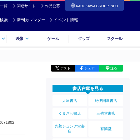
一覧
関連サイト
作品公募
KADOKAWA GROUP INFO
検索
新刊カレンダー
イベント情報
映像
ゲーム
グッズ
スクール
ポスト
シェア
送る
書店在庫を見る
大垣書店
紀伊國屋書店
くまざわ書店
三省堂書店
0671802
丸善ジュンク堂書
有隣堂
店