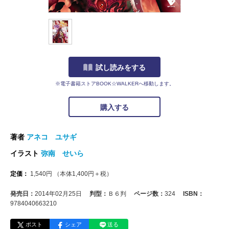
試し読みをする
※電子書籍ストアBOOK☆WALKERへ移動します。
購入する
著者
アネコ ユサギ
イラスト
弥南 せいら
定価：
1,540
円
（本体
1,400
円＋税）
発売日：
2014年02月25日
判型：
Ｂ６判
ページ数：
324
ISBN：
9784040663210
ポスト
シェア
送る