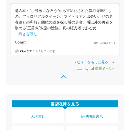
購入本～“小説家になろう”から書籍化された異世界転生も
の。フィロリアルクイーン、フィトリアと出会い、他の勇
者達との和解と団結の道を探る盾の勇者。盾以外の勇者を
崇める“三勇教”教皇の陰謀。真の権力者である女
…続きを読む
Comit
2023年06月15日
24
人がナイス！しています
レビューをもっと見る
powered by
書店在庫を見る
大垣書店
紀伊國屋書店