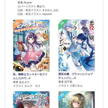
著者 Acacia
カバーイラスト 梅まろ
口絵・本文イラスト すがわら おむ
口絵・本文イラスト maruchi
2位
3位
悪役令嬢、ブラコンにジョブ
私、蜘蛛なモンスターをテイ
チェンジし…2
ムしたので…2
著者 浜千鳥
著者 あきさけ
イラスト 八美☆わん
イラスト タムラ ヨウ
4位
5位