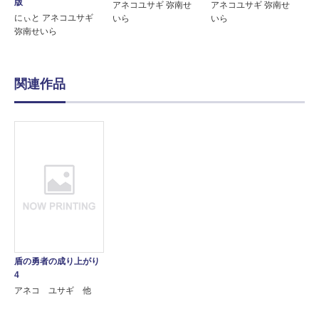
版
アネコユサギ 弥南せ
アネコユサギ 弥南せ
にぃと アネコユサギ
いら
いら
弥南せいら
関連作品
盾の勇者の成り上がり
4
アネコ ユサギ 他