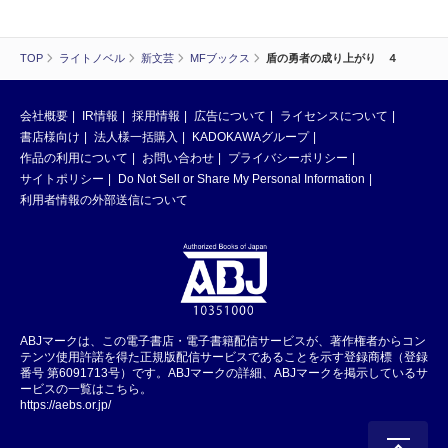
TOP
ライトノベル
新文芸
MFブックス
盾の勇者の成り上がり ４
会社概要
IR情報
採用情報
広告について
ライセンスについて
書店様向け
法人様一括購入
KADOKAWAグループ
作品の利用について
お問い合わせ
プライバシーポリシー
サイトポリシー
Do Not Sell or Share My Personal Information
利用者情報の外部送信について
ABJマークは、この電子書店・電子書籍配信サービスが、著作権者からコン
テンツ使用許諾を得た正規版配信サービスであることを示す登録商標（登録
番号 第6091713号）です。ABJマークの詳細、ABJマークを掲示しているサ
ービスの一覧はこちら。
https://aebs.or.jp/