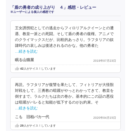
「盾の勇者の成り上がり ４」感想・レビュー
※ユーザーによる個人の感想です
王女誘拐犯としての逃走からフィロリアルクイーンとの遭
遇、教皇一派との死闘。そして盾の勇者の復権。アニメで
のクライマックスだが、比較的あっさり。ラフタリアの奴
隷時代の哀しみは後述されるのかな。他の勇者た
…続きを読む
眠る山猫屋
2019年07月23日
42
人がナイス！しています
再読。ラフタリアが復讐を果たして、フィトリアが大怪獣
対戦をして、三勇教の暗躍がやっとわかってきて、教皇を
倒すまで。ラルクたちは次の巻か。基本的にこの話の悪役
は暗躍がバレると知能が低下するのがお約束。そ
…続きを読む
こも 旧柏バカ一代
2020年04月15日
29
人がナイス！しています