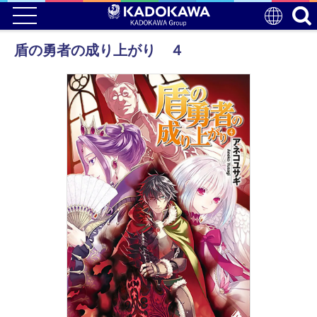
盾の勇者の成り上がり ４