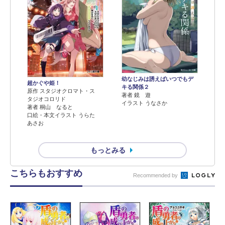
幼なじみは誘えばいつでもデ
超かぐや姫！
キる関係２
原作 スタジオクロマト・ス
著者 鏡 遊
タジオコロリド
イラスト うなさか
著者 桐山 なると
口絵・本文イラスト うらた
あさお
もっとみる
こちらもおすすめ
Recommended by