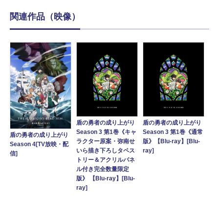
関連作品（映像）
盾の勇者の成り上がり
盾の勇者の成り上がり
盾
Season 3 第1巻《キャ
Season 3 第1巻《通常
Se
盾の勇者の成り上がり
り
ラクター原案・弥南せ
版》【Blu-ray】[Blu-
版》
Season 4[TV放映・配
常
いら描き下ろしタペス
ray]
信]
トリー＆アクリルパネ
ル付き完全数量限定
版》 【Blu-ray】[Blu-
ray]