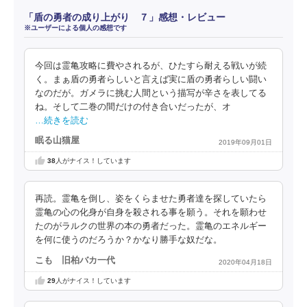
「盾の勇者の成り上がり ７」感想・レビュー
※ユーザーによる個人の感想です
今回は霊亀攻略に費やされるが、ひたすら耐える戦いが続
く。まぁ盾の勇者らしいと言えば実に盾の勇者らしい闘い
なのだが。ガメラに挑む人間という描写が辛さを表してる
ね。そして二巻の間だけの付き合いだったが、オ
…続きを読む
眠る山猫屋
2019年09月01日
38
人がナイス！しています
再読。霊亀を倒し、姿をくらませた勇者達を探していたら
霊亀の心の化身が自身を殺される事を願う。それを願わせ
たのがラルクの世界の本の勇者だった。霊亀のエネルギー
を何に使うのだろうか？かなり勝手な奴だな。
こも 旧柏バカ一代
2020年04月18日
29
人がナイス！しています