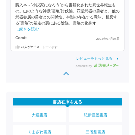
購入本～“小説家になろう”から書籍化された異世界転生も
の。山のような神獣“霊亀”討伐編。四聖武器の勇者と、他の
武器眷属の勇者との関係性。神獣の存在する意味、相反す
る“霊亀”の暴走の裏にある陰謀。霊亀の化身オ
…続きを読む
Comit
2023年07月04日
22
人がナイス！しています
レビューをもっと見る
powered by
書店在庫を見る
大垣書店
紀伊國屋書店
くまざわ書店
三省堂書店