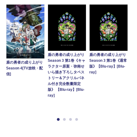
盾の勇者の成り上がり
盾の勇者の成り上がり
盾
Season 3 第1巻《キャ
Season 3 第1巻《通常
Se
盾の勇者の成り上がり
り
ラクター原案・弥南せ
版》【Blu-ray】[Blu-
版》
Season 4[TV放映・配
常
いら描き下ろしタペス
ray]
信]
トリー＆アクリルパネ
ル付き完全数量限定
版》 【Blu-ray】[Blu-
ray]