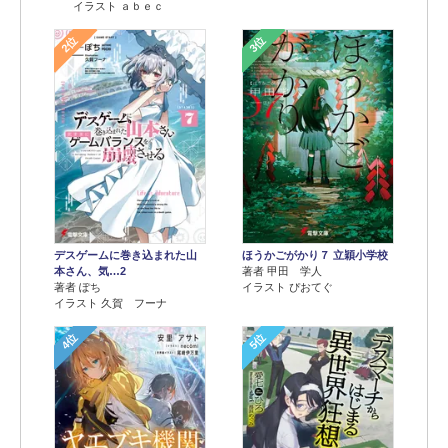
イラスト ａｂｅｃ
2位
3位
デスゲームに巻き込まれた山
ほうかごがかり７ 立穎小学校
本さん、気…2
著者 甲田 学人
著者 ぽち
イラスト ぴおてぐ
イラスト 久賀 フーナ
4位
5位