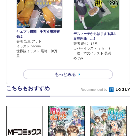
ヤエブキ機関 千万丈塔踏破
デスマーチからはじまる異世
録２
界狂想曲 …2
著者 安里 アサト
著者 愛七 ひろ
イラスト necomi
カバーイラスト ｓｈｒｉ
世界観イラスト 尾崎 伊万
口絵・本文イラスト 長浜
里
めぐみ
もっとみる
こちらもおすすめ
Recommended by