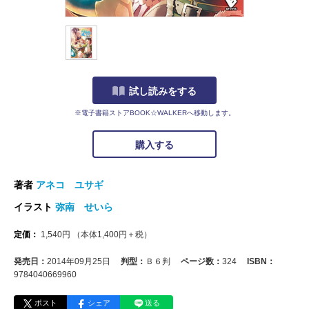
試し読みをする
※電子書籍ストアBOOK☆WALKERへ移動します。
購入する
著者
アネコ ユサギ
イラスト
弥南 せいら
定価：
1,540
円
（本体
1,400
円＋税）
発売日：
2014年09月25日
判型：
Ｂ６判
ページ数：
324
ISBN：
9784040669960
ポスト
シェア
送る