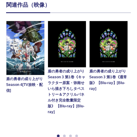
関連作品（映像）
盾の勇者の成り上がり
盾の勇者の成り上がり
盾
Season 3 第1巻《キャ
Season 3 第1巻《通常
Se
盾の勇者の成り上がり
り
ラクター原案・弥南せ
版》【Blu-ray】[Blu-
版》
Season 4[TV放映・配
常
いら描き下ろしタペス
ray]
信]
トリー＆アクリルパネ
ル付き完全数量限定
版》 【Blu-ray】[Blu-
ray]