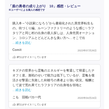
「盾の勇者の成り上がり 10」感想・レビュー
※ユーザーによる個人の感想です
購入本～“小説家になろう”から書籍化された異世界転生も
の。街づくり編。ルーンファクトリーのような感じ✨ラフ
タリアと同じ村の出身の亜人探しは、人身売買オークショ
ン、コロシアムとどんどんきな臭い方へ…そこで出
…続きを読む
Comit
2023年07月26日
27
人がナイス！しています
キズナの世界から霊亀のエネルギーを奪還して帰還したナ
オフミ達。激戦のせいで能力は低下しているが、霊亀を復
活させ撃退に失敗した剣槍弓の勇者より強い状況。報酬と
して波で荒れ果てたラフタリアの出身地を領地と
…続きを読む
こも 旧柏バカ一代
2020年04月24日
27
人がナイス！しています