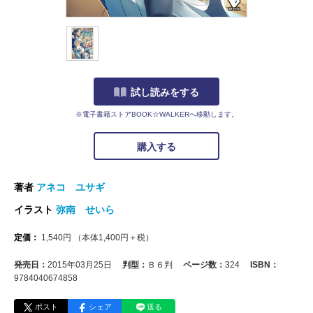
試し読みをする
※電子書籍ストアBOOK☆WALKERへ移動します。
購入する
著者
アネコ ユサギ
イラスト
弥南 せいら
定価：
1,540
円
（本体
1,400
円＋税）
発売日：
2015年03月25日
判型：
Ｂ６判
ページ数：
324
ISBN：
9784040674858
ポスト
シェア
送る