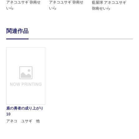
アネコユサギ 弥南せ
アネコユサギ 弥南せ
藍屋球 アネコユサギ
いら
いら
弥南せいら
関連作品
盾の勇者の成り上がり
10
アネコ ユサギ 他