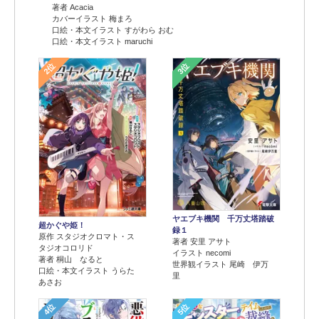
著者 Acacia
カバーイラスト 梅まろ
口絵・本文イラスト すがわら おむ
口絵・本文イラスト maruchi
2位
3位
ヤエブキ機関 千万丈塔踏破
超かぐや姫！
録１
原作 スタジオクロマト・ス
著者 安里 アサト
タジオコロリド
イラスト necomi
著者 桐山 なると
世界観イラスト 尾崎 伊万
口絵・本文イラスト うらた
里
あさお
4位
5位