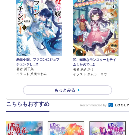
悪役令嬢、ブラコンにジョブ
私、蜘蛛なモンスターをテイ
チェンジし…2
ムしたので…2
著者 浜千鳥
著者 あきさけ
イラスト 八美☆わん
イラスト タムラ ヨウ
もっとみる
こちらもおすすめ
Recommended by