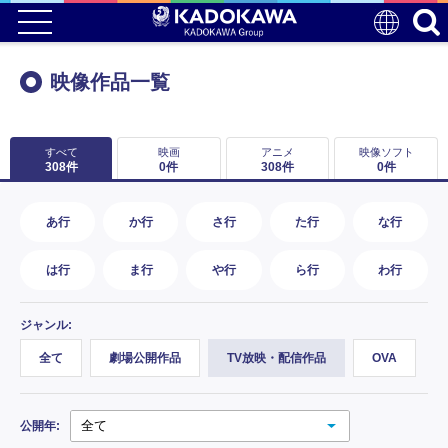
映像作品一覧
すべて
映画
アニメ
映像ソフト
308
件
0
件
308
件
0
件
あ行
か行
さ行
た行
な行
は行
ま行
や行
ら行
わ行
ジャンル:
全て
劇場公開作品
TV放映・配信作品
OVA
公開年: