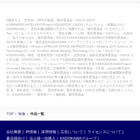
©険持ちよ・芳文社/『RPG不動産』製作委員会 / ©2015 SHOJI
KAWAMORI,SATELIGHT/Project AQUARION LOGOS / ©ぷにちゃん・成瀬あけの／
KADOKAWA／「悪役令嬢は隣国の王太子に溺愛される」製作委員会 / © 七夕さとり・
Tea・のこみ／ＫＡＤＯＫＡＷＡ／「悪役令嬢レベル99」製作委員会 / ©涼川りん・白泉社
／「あそびあそばせ」製作委員会 / ©2020 KADOKAWA/P.A.WORKS/天晴製作委員会 /
©2015 柊★たくみ・株式会社KADOKAWA メディアファクトリー刊／アブソリュート・デ
ュオ製作委員会 / ©Project AFRICAN OFFICE WORKER 2019 / ©Beijing iQIYI Science &
Technology Co., Ltd, KuaiKan World (Beijing) Technology Co., Ltd. / ©ななてる／
KADOKAWA／神里・夜羽研究所 / ©志村貴子・太田出版／淡島百景製作委員会 / ©2018 た
かぎ七彦／KADOKAWA／アンゴルモア元寇合戦記製作委員会 / ©KADOKAWA・SEGA／
アンジュ・ヴィエルジュ・フィルムパートナーズ / ©2022 古宮九時/KADOKAWA/Project
Unnamed Memory / ©石田衣良／文藝春秋／IWGP製作委員会 / ©天原・masha/株式会社
KADOKAWA/異種族レビュアーズ製作委員会 / ©2023 珪素/KADOKAWA/異修羅製作委員
会 / ©2014 高橋脩／KADOKAWA 角川書店刊／ISUCA製作委員会 / ©殆ど死んでいる・
KADOKAWA刊／異世界おじさん製作委員会 ©SEGA / ©異世界かるてっと／ＫＡＤＯＫＡ
ＷＡ / ©異世界かるてっと3/KADOKAWA / ©異世界かるてっと２／ＫＡＤＯＫＡＷＡ / ©野
田 宏・若松卓宏・小学館／「異世界失格」製作委員会 / ©2019 内田健／主婦の友インフォ
ス・KADOKAWA／「異世界チート魔術師」製作委員会
TOP
映像
作品一覧
会社概要
IR情報
採用情報
広告について
ライセンスについて
書店様向け
法人様一括購入
KADOKAWAグループ