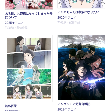
アルマちゃんは家族になりたい
ある日、お姫様になってしまった件
について
2025年アニメ
TV放映・配信作品
2025年アニメ
TV放映・配信作品
アンゴルモア元寇合戦記
淡島百景
2018年アニメ