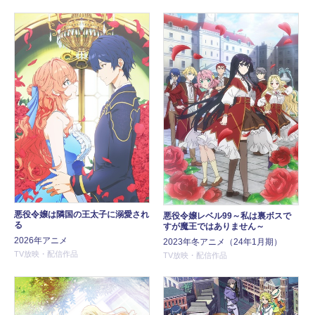
悪役令嬢は隣国の王太子に溺愛され
悪役令嬢レベル99～私は裏ボスで
る
すが魔王ではありません～
2026年アニメ
2023年冬アニメ（24年1月期）
TV放映・配信作品
TV放映・配信作品