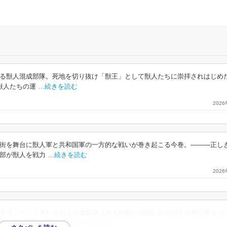
る獣人混成部隊。死地を切り抜け「獣王」として獣人たちに崇拝されはじめ
獣人たちの運
…続きを読む
202
街を舞台に獣人軍と共和国軍の一方的な戦いが巻き起こる今巻。―――正し
部が獣人を戦力
…続きを読む
202
するシートン率いる獣人混成部隊は本人の知らぬ間に国内外で名声が高まっ
束の間に休息を得るのだ
…続きを読む