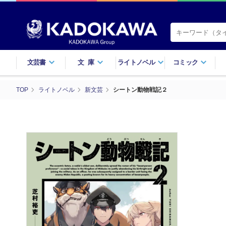
文芸書
文庫
ライトノベル
コミック
TOP
ライトノベル
新文芸
シートン動物戦記２