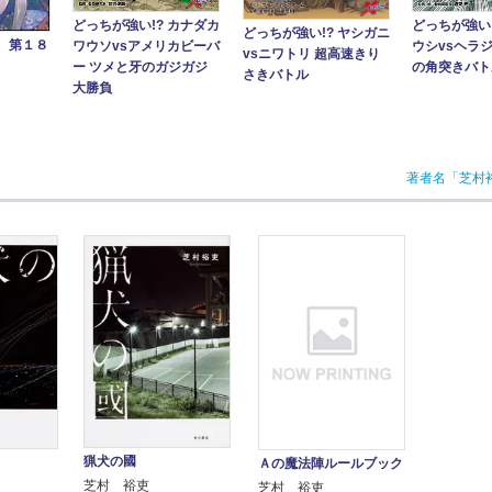
どっちが強い!? カナダカ
どっちが強い!
どっちが強い!? ヤシガニ
 第１８
ワウソvsアメリカビーバ
ウシvsヘラジ
vsニワトリ 超高速きり
ー ツメと牙のガジガジ
の角突きバト
さきバトル
大勝負
著者名「芝村
猟犬の國
Ａの魔法陣ルールブック
芝村 裕吏
芝村 裕吏