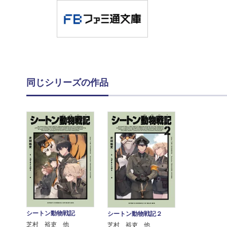
同じシリーズの作品
シートン動物戦記
シートン動物戦記２
芝村 裕吏 他
芝村 裕吏 他