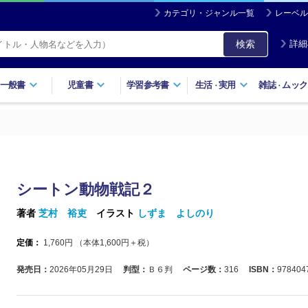
カテゴリ・ジャンル一覧
レーベル
検索
詳細
一般書
児童書
学習参考書
生活
実用
雑誌
ムック
・
・
シートン動物戦記２
著者
芝村 裕吏
イラスト
しずま よしのり
定価：
1,760
円 （本体
1,600
円＋税）
発売日：
2026年05月29日
判型：
Ｂ６判
ページ数：
316
ISBN：
978404