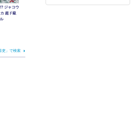
? ジャコウ
カ 超ド級
ル
裕吏」で検索