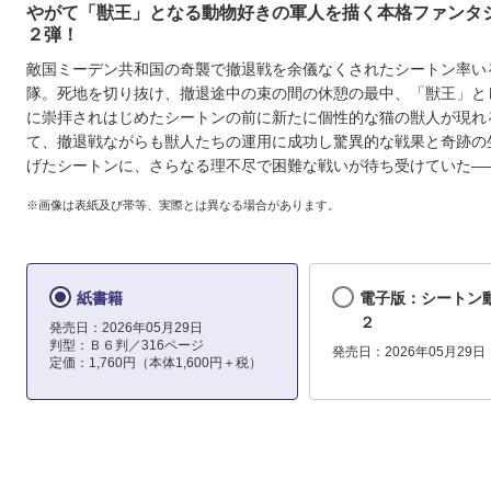
やがて「獣王」となる動物好きの軍人を描く本格ファンタ
２弾！
敵国ミーデン共和国の奇襲で撤退戦を余儀なくされたシートン率い
隊。死地を切り抜け、撤退途中の束の間の休憩の最中、「獣王」と
に崇拝されはじめたシートンの前に新たに個性的な猫の獣人が現れる
て、撤退戦ながらも獣人たちの運用に成功し驚異的な戦果と奇跡の
げたシートンに、さらなる理不尽で困難な戦いが待ち受けていた―
※画像は表紙及び帯等、実際とは異なる場合があります。
紙書籍
電子版：シートン
２
発売日：2026年05月29日
判型：Ｂ６判／316ページ
発売日：2026年05月29日
定価：1,760円（本体1,600円＋税）