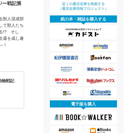
ジー戦記第
近くの書店在庫を検索する
（書店在庫情報プロジェクト）
る獣人混成部
紙の本・雑誌を購入する
して獣人たち
!? そし
生還を成し遂
―！
動物戦記
電子版を購入