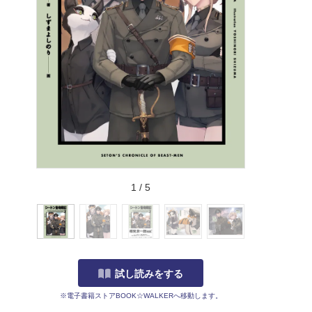
1
/
5
試し読みをする
※電子書籍ストアBOOK☆WALKERへ移動します。