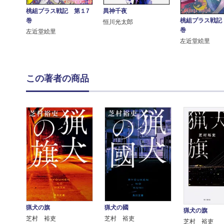
桃組プラス戦記 第１7
異神千夜
巻
桃組プラス戦記
恒川光太郎
巻
左近堂絵里
左近堂絵里
この著者の商品
猟犬の旗
猟犬の國
猟犬の旗
芝村 裕吏
芝村 裕吏
芝村 裕吏