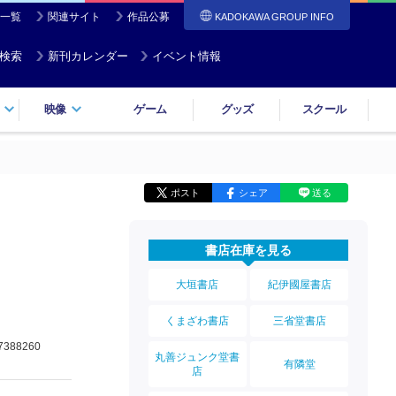
一覧
関連サイト
作品公募
KADOKAWA GROUP INFO
検索
新刊カレンダー
イベント情報
映像
ゲーム
グッズ
スクール
ポスト
シェア
送る
書店在庫を見る
大垣書店
紀伊國屋書店
くまざわ書店
三省堂書店
7388260
丸善ジュンク堂書
有隣堂
店