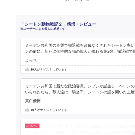
「シートン動物戦記２」感想・レビュー
※ユーザーによる個人の感想です
ミーデン共和国の奇襲で撤退戦を余儀なくされたシートン率い
ンの前に、新たに個性的な猫の獣人が現れる第2弾。撤退戦で
よっち
20
人がナイス！しています
ミーデン共和国で新たな政治委員、シブシが誕生し、ヘロンの
いられたなら、獣人達は一騎当千。シートンの話を聞いた上層
真白優樹
10
人がナイス！しています
ミーデン共和国の奇襲により死地となったが孤軍奮闘
た。そんなことも梅雨しらず当の本人は辛くも死地を生き抜き