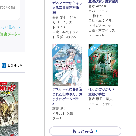
魔法少女ノ魔女裁判
デスマーチからはじ
著者 Acacia
6年06月04日
まる異世界狂想曲
カバーイラス
36
ト 梅まろ
著者 愛七 ひろ
口絵・本文イラス
カバーイラス
ト すがわら おむ
もっと見る
ト ｓｈｒｉ
口絵・本文イラス
口絵・本文イラス
ト maruchi
ト 長浜 めぐみ
4位
5位
y
デスゲームに巻き込
ほうかごがかり７
まれた山本さん、気
立穎小学校
ままにゲームバラ…
著者 甲田 学人
2
イラスト ぴおて
著者 ぽち
ぐ
イラスト 久賀
フーナ
もっとみる