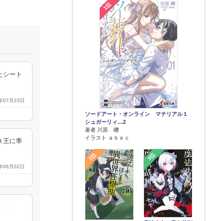
1位
たシート
6年07月23日
ソードアート・オンライン マテリアル１
シュガーリィ…2
著者 川原 礫
イラスト ａｂｅｃ
き王に率
2位
3位
6年06月02日
ていっ