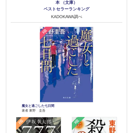
本 （文庫）
ベストセラーランキング
KADOKAWA調べ
1位
魔女と過ごした七日間
著者 東野 圭吾
2位
3位