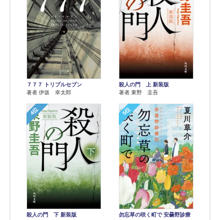
７７７ トリプルセブン
殺人の門 上 新装版
著者 伊坂 幸太郎
著者 東野 圭吾
4位
5位
殺人の門 下 新装版
勿忘草の咲く町で 安曇野診療