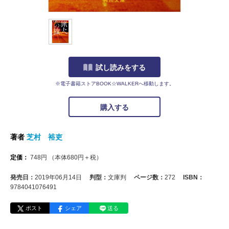
試し読みをする
※電子書籍ストアBOOK☆WALKERへ移動します。
購入する
著者
芝村 裕吏
定価：
748
円
（本体
680
円＋税）
発売日：
2019年06月14日
判型：
文庫判
ページ数：
272
ISBN：
9784041076491
ポスト
シェア
送る