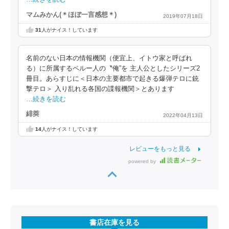
マムみかん(＊ほぼ一言感想＊)
2019年07月18日
31
人がナイス！しています
名前のない日本の情報機関（便宜上、イトウ家と呼ばれ
る）に所属するペルー人の〝俺”を 主人公としたシリーズ2
冊目。あらすじに＜日本の主要都市で起きる爆弾テロに銃
撃テロ＞ 入り乱れる各国の諜報機関＞とあります
…続きを読む
緋莢
2022年04月13日
14
人がナイス！しています
レビューをもっと見る
powered by
書店在庫を見る