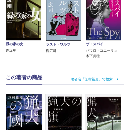
緑の家の女
ザ・スパイ
ラスト・ワルツ
逢坂剛
パウロ・コエーリョ
柳広司
木下眞穂
この著者の商品
著者名「芝村裕吏」で検索