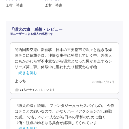
芝村 裕吏
芝村 裕吏
「猟犬の旗」感想・レビュー
※ユーザーによる個人の感想です
関西国際空港に新宿駅、日本の主要都市で次々と起きる爆
弾テロに銃撃テロ。凄惨な事件に発展していく中、外国人
にもかかわらず不本意ながら猟犬となった男が奔走するシ
リーズ第二弾。休暇中に襲われたり相変わらず物
…続きを読む
よっち
2019年07月17日
31
人がナイス！しています
『猟犬の國』続編。 ファンタジー入ったスパイもの。 今作
はテロとの戦いなので、かなりハードアクションだし殺戮
の嵐。 でも、ペルー人ながら日本の平和のために働く
〈俺〉視点のゆるゆる具合が緩和してくれていま
…続きを読む