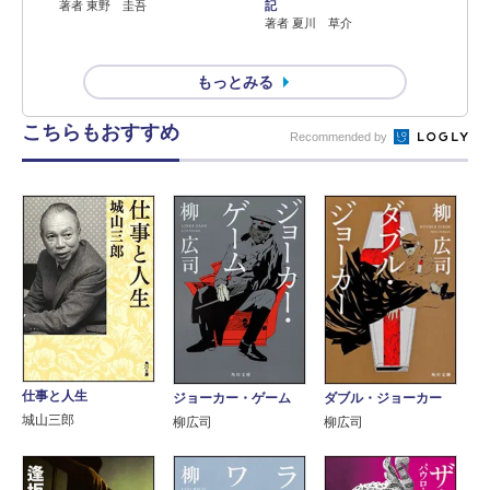
著者 東野 圭吾
記
著者 夏川 草介
もっとみる
こちらもおすすめ
Recommended by
仕事と人生
ダブル・ジョーカー
ジョーカー・ゲーム
城山三郎
柳広司
柳広司