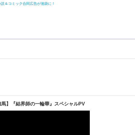
小説＆コミック合同広告が池袋に！
田雄馬】『結界師の一輪華』スペシャルPV