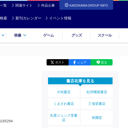
一覧
関連サイト
作品公募
KADOKAWA GROUP INFO
検索
新刊カレンダー
イベント情報
映像
ゲーム
グッズ
スクール
ポスト
シェア
送る
書店在庫を見る
大垣書店
紀伊國屋書店
くまざわ書店
三省堂書店
丸善ジュンク堂書
有隣堂
店
1165294