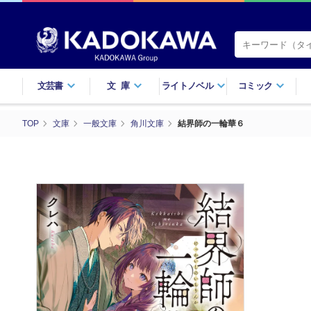
文芸書
文庫
ライトノベル
コミック
TOP
文庫
一般文庫
角川文庫
結界師の一輪華６