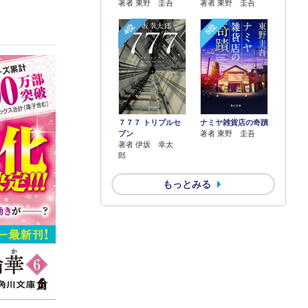
著者 東野 圭吾
著者 東野 圭吾
4位
5位
７７７ トリプルセ
ナミヤ雑貨店の奇蹟
ブン
著者 東野 圭吾
著者 伊坂 幸太
郎
もっとみる