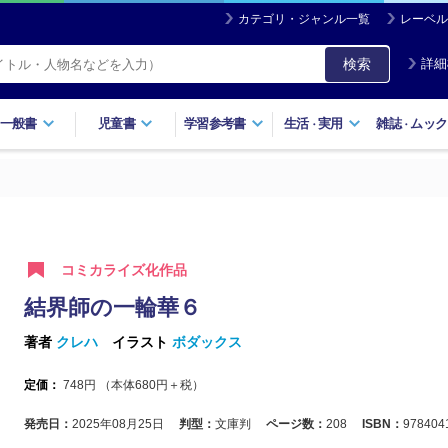
カテゴリ・ジャンル一覧
レーベル
検索
詳細
一般書
児童書
学習参考書
生活
実用
雑誌
ムック
・
・
コミカライズ化作品
結界師の一輪華６
著者
クレハ
イラスト
ボダックス
定価：
748
円 （本体
680
円＋税）
発売日：
2025年08月25日
判型：
文庫判
ページ数：
208
ISBN：
978404