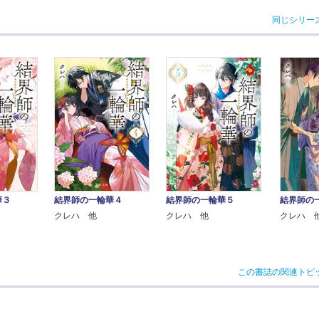
同じシリー
華３
結界師の一輪華４
結界師の一輪華５
結界師の
クレハ 他
クレハ 他
クレハ 
この書誌の関連トピ