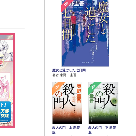
1位
魔女と過ごした七日間
著者 東野 圭吾
2位
3位
殺人の門 上 新装
殺人の門 下 新装
版
版