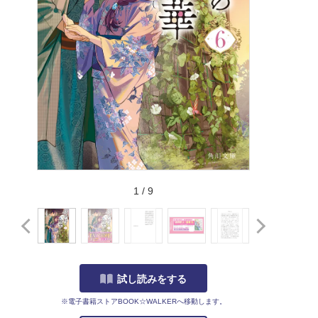
1
/
9
試し読みをする
※電子書籍ストアBOOK☆WALKERへ移動します。