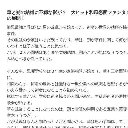
華と朔の結婚に不穏な影が？ 大ヒット和風恋愛ファンタ
の展開！
漆黒最強と呼ばれた男の反乱から始まった、術者の世界の秩序を揺
事件。
その混乱の余波はいまだ残っており、華は、朔が事件に関して何か
いつもと様子が違うことに気づく。
だが、２人の間柄はあくまで契約結婚。朔のことが気になりつつも
み込むべきか迷っていた。
そんな中、黒曜学校では３年生の進路相談が始まり、華も三者面談
に。
相変わらず、術者の世界とは無縁な一般企業への就職を志望するが
い力を活かして術者になることを勧められる。
抵抗する華だが、学校に術者協会の人間が来て、生徒の術者の適性
談会が始まる。
華を担当することになったのは、朔と雪笹の同期である五葉木芙蓉
空木（うつぎ）。
だが芙蓉はなんと朔の元カノだと聞かされ、華は思わず動揺してし
さらに、華はある意外な人物に導かれ、術者の五家をも凌ぐ権力を