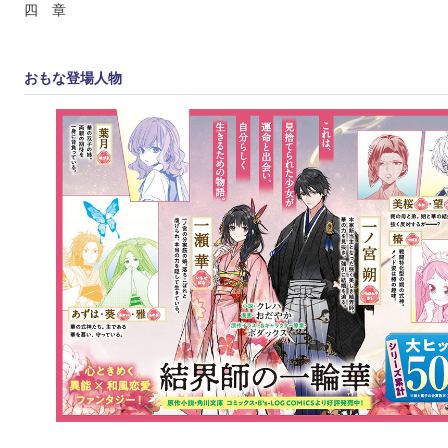
四 章
おもな登場人物