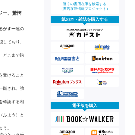
近くの書店在庫を検索する
（書店在庫情報プロジェクト）
ジー、驚愕
紙の本・雑誌を購入する
るがす一連の
隠しており、
、どこまで踏
を受けること
一蹴され、強
を確認する相
電子版を購入
（ふよう）と
まう。
持つという千