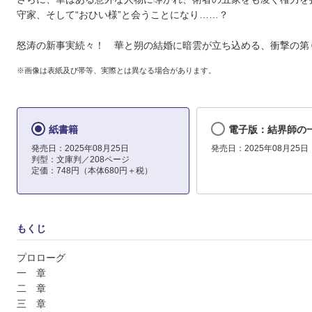
守家、そして“おひい様”と会うことになり……？
怒涛の新事実続々！ 華と朔の結婚に暗雲が立ち込める、衝撃の第
※画像は表紙及び帯等、実際とは異なる場合があります。
紙書籍
電子版：結界師の
発売日：2025年08月25日
発売日：2025年08月25日
判型：文庫判／208ページ
定価：748円（本体680円＋税）
もくじ
プロローグ
一 章
二 章
三 章